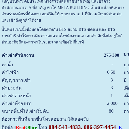
ใหญ่บริษัทระดับประเทศ ห้างสรรพสินค้าขนาดใหญ่ และอาคาร
สำนักงานเกรด A ที่สำคัญ ทำให้ META BUILDING เป็นตัวเลือกที่เหมาะ
สำหรับองค์กรที่ต้องการออฟฟิศให้เช่าพระราม 1 ที่มีภาพลักษณ์ทันสมัย
และเข้าถึงลูกค้าได้ง่าย
พื้นที่บริเวณนี้เชื่อมต่อโดยตรงกับ BTS สยาม BTS ชิดลม และ BTS
ราชดำริ ทำให้การเดินทางสะดวกทั้งพนักงานและลูกค้า อีกทั้งยังอยู่ใกล้
ย่านธุรกิจสีลม–สาทรในระยะเวลาเพียงไม่กี่นาที
บา
275-300
ค่าเช่าสำนักงาน
-
ค่าน้ำ
บา
6.50
ค่าไฟฟ้า
บา
3
สัญญาการเช่า
ปี
3
ค่าประกัน
เด
1
ค่าเช่าล่วงหน้า
เด
2,000
ค่าเช่าที่จอดรถ
บา
80
ขนาดพื้นที่ให้เช่าเริ่มต้น
ตา
ต้องการพื้นที่มากขึ้นโทรสอบถามได้เลยครับ
โทร
084-543-4833, 086-397-4454
ติตต่อ
I
Rent
Office
E-