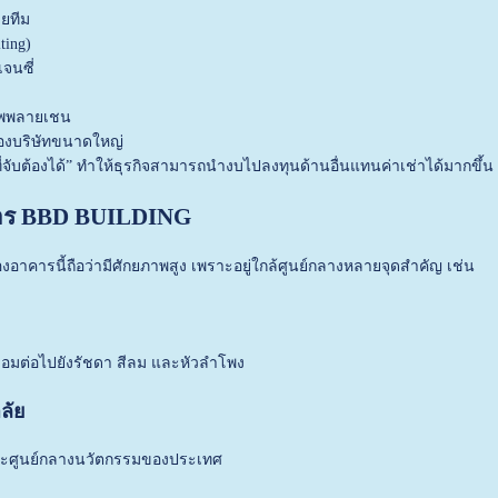
ายทีม
ting)
จนซี่
ซัพพลายเชน
งบริษัทขนาดใหญ่
่จับต้องได้” ทำให้ธุรกิจสามารถนำงบไปลงทุนด้านอื่นแทนค่าเช่าได้มากขึ้น
คาร BBD BUILDING
คารนี้ถือว่ามีศักยภาพสูง เพราะอยู่ใกล้ศูนย์กลางหลายจุดสำคัญ เช่น
ื่อมต่อไปยังรัชดา สีลม และหัวลำโพง
ลัย
ละศูนย์กลางนวัตกรรมของประเทศ