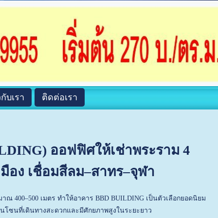
วกับเรา
ติดต่อเรา
ILDING) ออฟฟิศให้เช่าพระราม 4
ือง เชื่อมสีลม–สาทร–จุฬา
ระมาณ 400–500 เมตร ทำให้อาคาร BBD BUILDING เป็นตัวเลือกยอดนิยม
4 ในโซนที่เดินทางสะดวกและมีศักยภาพสูงในระยะยาว