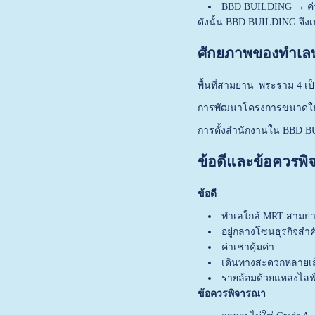
BBD BUILDING → ค่าเช
ดังนั้น BBD BUILDING จึงเ
ศักยภาพของทำเลพ
พื้นที่สามย่าน–พระราม 4 เป
การพัฒนาโครงการขนาดใหญ่ เช
การตั้งสำนักงานใน BBD BUI
ข้อดีและข้อควร
ข้อดี
ทำเลใกล้ MRT สามย่
อยู่กลางโซนธุรกิจสำ
ค่าเช่าคุ้มค่า
เดินทางสะดวกหลายเ
รายล้อมด้วยแหล่งไลฟ
ข้อควรพิจารณา