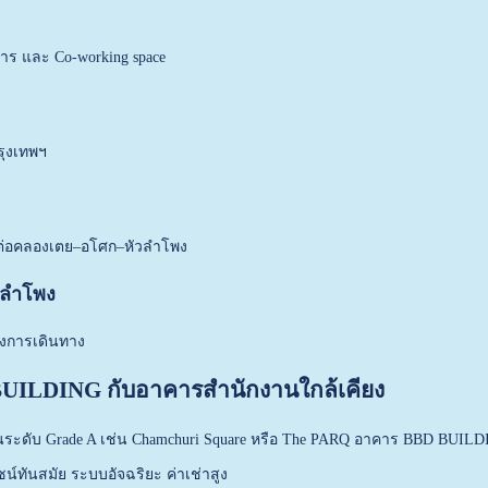
าร และ Co-working space
รุงเทพฯ
มต่อคลองเตย–อโศก–หัวลำโพง
วลำโพง
างการเดินทาง
BUILDING กับอาคารสำนักงานใกล้เคียง
านระดับ Grade A เช่น Chamchuri Square หรือ The PARQ อาคาร BBD BU
น์ทันสมัย ระบบอัจฉริยะ ค่าเช่าสูง