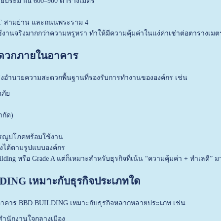
เฉลี่ยประมาณ 600–900 ตารางเมตร
RT สามย่าน และถนนพระราม 4
งานจริงมากกว่าความหรูหรา ทำให้มีความคุ้มค่าในแง่ค่าเช่าต่อตารางเมตร
ะดวกภายในอาคาร
่งอำนวยความสะดวกพื้นฐานที่รองรับการทำงานขององค์กร เช่น
ภัย
ำกัด)
ณูปโภคพร้อมใช้งาน
ต่งได้ตามรูปแบบองค์กร
lding หรือ Grade A แต่ก็เหมาะสำหรับธุรกิจที่เน้น “ความคุ้มค่า + ทำเลดี
ING เหมาะกับธุรกิจประเภทใด
 อาคาร BBD BUILDING เหมาะกับธุรกิจหลากหลายประเภท เช่น
รสำนักงานใจกลางเมือง