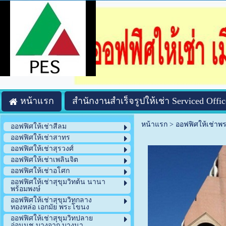
หน้าแรก
สำนักงานสำเร็จรูปให้เช่า Serviced Offic
หน้าแรก
>
ออฟฟิศให้เช่าพ
ออฟฟิศให้เช่าสีลม
ออฟฟิศให้เช่าสาทร
ออฟฟิศให้เช่าสุรวงศ์
ออฟฟิศให้เช่าเพลินจิต
ออฟฟิศให้เช่าอโศก
ออฟฟิศให้เช่าสุขุมวิทต้น นานา
พร้อมพงษ์
ออฟฟิศให้เช่าสุขุมวิทกลาง
ทองหล่อ เอกมัย พระโขนง
ออฟฟิศให้เช่าสุขุมวิทปลาย
อ่อนนุช บางจาก บางนา