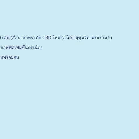
BD เดิม (สีลม–สาทร) กับ CBD ใหม่ (อโศก–สุขุมวิท–พระราม 9)
ฟฟิศเพิ่มขึ้นต่อเนื่อง
ไปพร้อมกัน