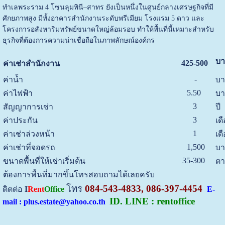
ทำเลพระราม 4 โซนลุมพินี–สาทร ยังเป็นหนึ่งในศูนย์กลางเศรษฐกิจที่มี
ศักยภาพสูง มีทั้งอาคารสำนักงานระดับพรีเมียม โรงแรม 5 ดาว และ
โครงการอสังหาริมทรัพย์ขนาดใหญ่ล้อมรอบ ทำให้พื้นที่นี้เหมาะสำหรับ
ธุรกิจที่ต้องการความน่าเชื่อถือในภาพลักษณ์องค์กร
บา
425-500
ค่าเช่าสำนักงาน
-
ค่าน้ำ
บา
5.50
ค่าไฟฟ้า
บา
3
สัญญาการเช่า
ปี
3
ค่าประกัน
เด
1
ค่าเช่าล่วงหน้า
เด
1,500
ค่าเช่าที่จอดรถ
บา
35-300
ขนาดพื้นที่ให้เช่าเริ่มต้น
ตา
ต้องการพื้นที่มากขึ้นโทรสอบถามได้เลยครับ
โทร
084-543-4833, 086-397-4454
ติตต่อ
I
Rent
Office
E-
ID. LINE : rentoffice
mail : plus.estate@yahoo.co.th