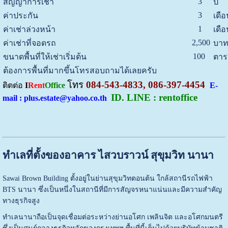
3
สัญญาการเช่า
ปี
3
ค่าประกัน
เดือ
1
ค่าเช่าล่วงหน้า
เดือ
2,500
ค่าเช่าที่จอดรถ
บาท
100
ขนาดพื้นที่ให้เช่าเริ่มต้น
ตาร
ต้องการพื้นที่มากขึ้นโทรสอบถามได้เลยครับ
โทร
084-543-4833, 086-397-4454
ติตต่อ
I
Rent
Office
E-
ID. LINE : rentoffice
mail : plus.estate@yahoo.co.th
ทำเลที่ตั้งของอาคาร ไสวบราวน์ สุขุมวิท นานา
Sawai Brown Building
ตั้งอยู่ในย่านสุขุมวิทตอนต้น ใกล้สถานีรถไฟฟ้า
BTS นานา ซึ่งเป็นหนึ่งในสถานีที่มีการสัญจรหนาแน่นและมีความสำคัญ
ทางธุรกิจสูง
ทำเลนานาถือเป็นจุดเชื่อมต่อระหว่างย่านอโศก เพลินจิต และอโศกมนตรี