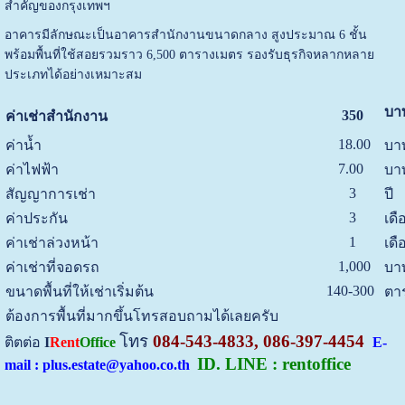
สำคัญของกรุงเทพฯ
อาคารมีลักษณะเป็นอาคารสำนักงานขนาดกลาง สูงประมาณ 6 ชั้น
พร้อมพื้นที่ใช้สอยรวมราว 6,500 ตารางเมตร รองรับธุรกิจหลากหลาย
ประเภทได้อย่างเหมาะสม
บา
350
ค่าเช่าสำนักงาน
18.00
ค่าน้ำ
บา
7.00
ค่าไฟฟ้า
บา
3
สัญญาการเช่า
ปี
3
ค่าประกัน
เดื
1
ค่าเช่าล่วงหน้า
เดื
1,000
ค่าเช่าที่จอดรถ
บาท
140-300
ขนาดพื้นที่ให้เช่าเริ่มต้น
ตา
ต้องการพื้นที่มากขึ้นโทรสอบถามได้เลยครับ
โทร
084-543-4833, 086-397-4454
ติตต่อ
I
Rent
Office
E-
ID. LINE : rentoffice
mail : plus.estate@yahoo.co.th