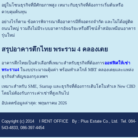
อยู่ในโซนธุรกิจที่มีศักยภาพสูง เหมาะกับธุรกิจที่ต้องการเริ่มต้นหรือ
ควบคุมต้นทุน
อย่างไรก็ตาม ข้อควรพิจารณาคืออาคารมีที่จอดรถจำกัด และไม่ได้อยู่ติด
ถนนใหญ่ รวมถึงไม่มีระบบอาคารอัจฉริยะหรือดีไซน์ล้ำสมัยเหมือนอาคาร
รุ่นใหม่
สรุปอาคารตึกไทย พระราม 4 คลองเตย
อาคารตึกไทยเป็นตัวเลือกที่เหมาะสำหรับธุรกิจที่ต้องการ
ออฟฟิศให้เช่า
พระราม4
ในงบประมาณคุ้มค่า พร้อมทำเลใกล้ MRT คลองเตยและแหล่ง
ธุรกิจสำคัญของกรุงเทพฯ
เหมาะสำหรับ SME, Startup และธุรกิจที่ต้องการเติบโตในทำเล New CBD
โดยไม่ต้องรับภาระค่าเช่าที่สูงเกินไป
อัปเดตข้อมูลล่าสุด: พฤษภาคม 2026
Copyright (c) 2014
I RENT OFFICE
By :
Plus Estate Co., Ltd. Tel. 084-
543-4833, 086-397-4454