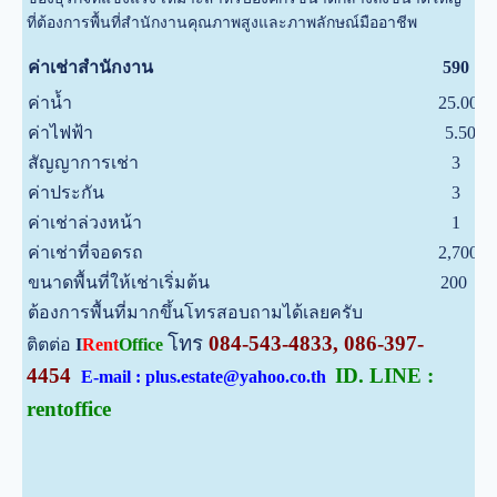
ที่ต้องการพื้นที่สำนักงานคุณภาพสูงและภาพลักษณ์มืออาชีพ
บ
ค่าเช่าสำนักงาน
590
ค่าน้ำ
25.00
บ
ค่าไฟฟ้า
5.50
บ
สัญญาการเช่า
3
ป
ค่าประกัน
3
เ
ค่าเช่าล่วงหน้า
1
เ
ค่าเช่าที่จอดรถ
2,700
บ
ขนาดพื้นที่ให้เช่าเริ่มต้น
200
ต
ต้องการพื้นที่มากขึ้นโทรสอบถามได้เลยครับ
โทร
084-543-4833, 086-397-
ติตต่อ
I
Rent
Office
4454
ID. LINE :
E-mail : plus.estate@yahoo.co.th
rentoffice