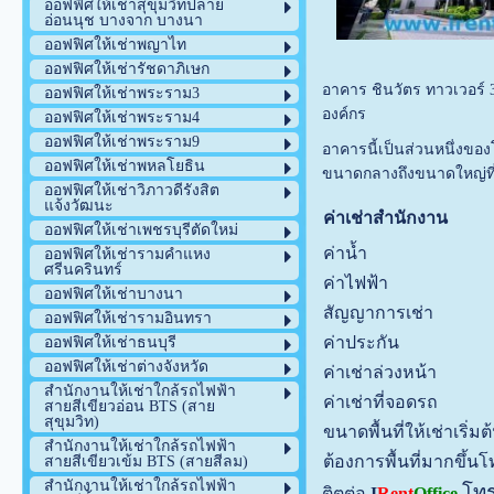
ออฟฟิศให้เช่าสุขุมวิทปลาย
อ่อนนุช บางจาก บางนา
ออฟฟิศให้เช่าพญาไท
ออฟฟิศให้เช่ารัชดาภิเษก
อาคาร ชินวัตร ทาวเวอร์ 
ออฟฟิศให้เช่าพระราม3
องค์กร
ออฟฟิศให้เช่าพระราม4
ออฟฟิศให้เช่าพระราม9
อาคารนี้เป็นส่วนหนึ่งขอ
ออฟฟิศให้เช่าพหลโยธิน
ขนาดกลางถึงขนาดใหญ่ที่
ออฟฟิศให้เช่าวิภาวดีรังสิต
แจ้งวัฒนะ
ค่าเช่าสำนักงาน
ออฟฟิศให้เช่าเพชรบุรีตัดใหม่
ค่าน้ำ
ออฟฟิศให้เช่ารามคำแหง
ศรีนครินทร์
ค่าไฟฟ้า
ออฟฟิศให้เช่าบางนา
สัญญาการเช่า
ออฟฟิศให้เช่ารามอินทรา
ค่าประกัน
ออฟฟิศให้เช่าธนบุรี
ออฟฟิศให้เช่าต่างจังหวัด
ค่าเช่าล่วงหน้า
สำนักงานให้เช่าใกล้รถไฟฟ้า
ค่าเช่าที่จอดรถ
สายสีเขียวอ่อน BTS (สาย
สุขุมวิท)
ขนาดพื้นที่ให้เช่าเริ่มต
สำนักงานให้เช่าใกล้รถไฟฟ้า
ต้องการพื้นที่มากขึ้
สายสีเขียวเข้ม BTS (สายสีลม)
สำนักงานให้เช่าใกล้รถไฟฟ้า
โท
ติตต่อ
I
Rent
Office