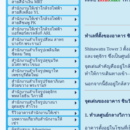
สายสีน้ำเงิน MRT
สำนักงานให้เช่าใกล้รถไฟฟ้า
สายสีเหลือง YL
สำนักงานให้เช่าใกล้รถไฟฟ้า
สายสีชมพู PK
สำนักงานให้เช่าใกล้รถไฟฟ้า
แอร์พอร์ตเรลลิงก์ ARL
ทำเลที่ตั้งของอาคาร ช
สำนักงานสำเร็จรูปสีลม สาทร
บางรัก พระราม3
Shinawatra Tower 3 ตั
สำนักงานสำเร็จรูปเพลินจิต
ชิดลม วิทยุ
และจตุจักร ซึ่งเป็นศ
สำนักงานสำเร็จรูปสุขุมวิท
อโศก พระโขนง
จุดเด่นสำคัญคืออยู่ใ
สำนักงานสำเร็จรูปพญาไท
ทำให้การเดินทางเข้า–
เพชรบุรีตัดใหม่
สำนักงานสำเร็จรูปรัชดาภิเษก
นอกจากนี้ยังอยู่ใกล้
ห้วยขวาง พระราม9
สำนักงานสำเร็จรูปจตุจักร
พหลโยธิน วิภาวดี
จุดเด่นของอาคาร ชินว
สำนักงานสำเร็จรูปบางนา
อุดมสุข สำโรง
รีวิวอาคารสำนักงานให้เช่า
1. ทำเลศูนย์กลางวิภาว
บทความเกี่ยวกับสำนักงานให้
เช่า
อาคารตั้งอยู่ในโซนที
ผู้สนับสนุน Advertising