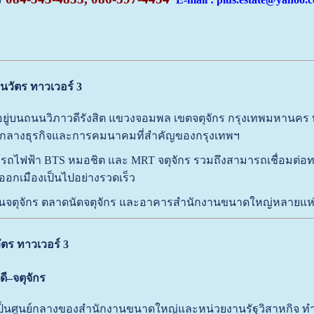
ินวัตร ทาวเวอร์ 3
้งอยู่บนถนนวิภาวดีรังสิต แขวงจอมพล เขตจตุจักร กรุงเทพมหานคร 
ูนย์กลางธุรกิจและการคมนาคมที่สำคัญของกรุงเทพฯ
กล้รถไฟฟ้า BTS หมอชิต และ MRT จตุจักร รวมถึงสามารถเชื่อมต่อ
ออกเมืองเป็นไปอย่างรวดเร็ว
สวนจตุจักร ตลาดนัดจตุจักร และอาคารสำนักงานขนาดใหญ่หลายแห่ง ทำ
ัตร ทาวเวอร์ 3
ดี–จตุจักร
่เป็นศูนย์กลางของสำนักงานขนาดใหญ่และหน่วยงานรัฐวิสาหกิจ ทำให