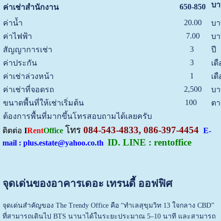
บา
650-850
ค่าเช่าสำนักงาน
20.00
ค่าน้ำ
บา
7.00
ค่าไฟฟ้า
บา
3
สัญญาการเช่า
ปี
3
ค่าประกัน
เด
1
ค่าเช่าล่วงหน้า
เด
2,500
ค่าเช่าที่จอดรถ
บา
100
ขนาดพื้นที่ให้เช่าเริ่มต้น
ตา
ต้องการพื้นที่มากขึ้นโทรสอบถามได้เลยครับ
โทร
084-543-4833, 086-397-4454
ติตต่อ
I
Rent
Office
E-
ID. LINE : rentoffice
mail : plus.estate@yahoo.co.th
จุดเด่นของอาคารเดอะ เทรนดี้ ออฟฟิศ
จุดเด่นสำคัญของ The Trendy Office คือ “ทำเลสุขุมวิท 13 ใจกลาง CBD”
ที่สามารถเดินไป BTS นานาได้ในระยะประมาณ 5–10 นาที และสามารถ