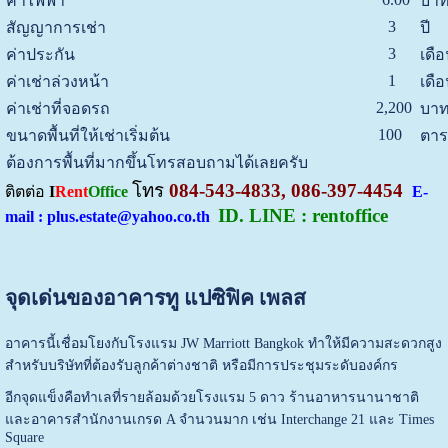
ค่าไฟฟ้า
บาท
3
สัญญาการเช่า
ปี
3
ค่าประกัน
เดื
1
ค่าเช่าล่วงหน้า
เดื
2,200
ค่าเช่าที่จอดรถ
บาท
100
ขนาดพื้นที่ให้เช่าเริ่มต้น
ตาร
ต้องการพื้นที่มากขึ้นโทรสอบถามได้เลยครับ
โทร
084-543-4833, 086-397-4454
ติตต่อ
I
Rent
Office
E-
ID. LINE : rentoffice
mail : plus.estate@yahoo.co.th
จุดเด่นของอาคารทู แปซิฟิค เพลส
อาคารนี้เชื่อมโยงกับโรงแรม JW Marriott Bangkok ทำให้มีความสะดวกสูง
สำหรับบริษัทที่ต้องรับลูกค้าต่างชาติ หรือมีการประชุมระดับองค์กร
อีกจุดแข็งคือทำเลที่รายล้อมด้วยโรงแรม 5 ดาว ร้านอาหารนานาชาติ
และอาคารสำนักงานเกรด A จำนวนมาก เช่น Interchange 21 และ Times
Square