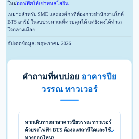
ใหม่
ออฟฟิศให้เช่าพหลโยธิน
เหมาะสำหรับ SME และองค์กรที่ต้องการสำนักงานใกล้
BTS อารีย์ ในงบประมาณที่ควบคุมได้ แต่ยังคงได้ทำเล
ใจกลางเมือง
อัปเดตข้อมูล: พฤษภาคม 2026
คำถามที่พบบ่อย
อาคารปีย
วรรณ ทาวเวอร์
หากเดินทางมาอาคารปียวรรณ ทาวเวอร์
ด้วยรถไฟฟ้า BTS ต้องลงสถานีใดและใช้
ทางออกไหน?