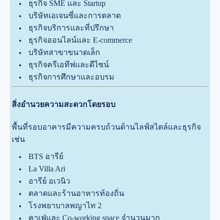
ธุรกิจ SME และ Startup
บริษัทเอเจนซี่และการตลาด
ธุรกิจบริการและที่ปรึกษา
ธุรกิจออนไลน์และ E-commerce
บริษัทสาขาขนาดเล็ก
ธุรกิจครีเอทีฟและดีไซน์
ธุรกิจการศึกษาและอบรม
สิ่งอำนวยความสะดวกโดยรอบ
พื้นที่รอบอาคารมีความครบถ้วนด้านไลฟ์สไตล์และธุรกิจ
เช่น
BTS อารีย์
La Villa Ari
อารีย์ อเวนิว
ตลาดและร้านอาหารท้องถิ่น
โรงพยาบาลพญาไท 2
คาเฟ่และ Co-working space จำนวนมาก