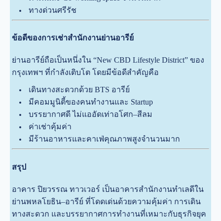
ทางด่วนศรีรัช
ข้อดีของการเช่าสำนักงานย่านอารีย์
ย่านอารีย์ถือเป็นหนึ่งใน “New CBD Lifestyle District” ของ
กรุงเทพฯ ที่กำลังเติบโต โดยมีข้อดีสำคัญคือ
เดินทางสะดวกด้วย BTS อารีย์
มีคอมมูนิตี้ของคนทำงานและ Startup
บรรยากาศดี ไม่แออัดเท่าอโศก–สีลม
ค่าเช่าคุ้มค่า
มีร้านอาหารและคาเฟ่คุณภาพสูงจำนวนมาก
สรุป
อาคาร ปิยวรรณ ทาวเวอร์ เป็นอาคารสำนักงานทำเลดีใน
ย่านพหลโยธิน–อารีย์ ที่โดดเด่นด้วยความคุ้มค่า การเดิน
ทางสะดวก และบรรยากาศการทำงานที่เหมาะกับธุรกิจยุค