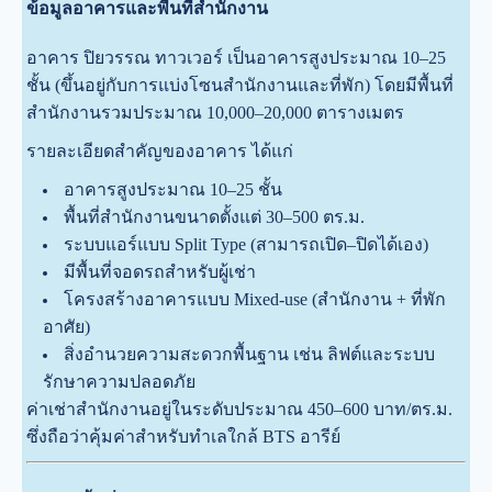
ข้อมูลอาคารและพื้นที่สำนักงาน
อาคาร ปิยวรรณ ทาวเวอร์ เป็นอาคารสูงประมาณ 10–25
ชั้น (ขึ้นอยู่กับการแบ่งโซนสำนักงานและที่พัก) โดยมีพื้นที่
สำนักงานรวมประมาณ 10,000–20,000 ตารางเมตร
รายละเอียดสำคัญของอาคาร ได้แก่
อาคารสูงประมาณ 10–25 ชั้น
พื้นที่สำนักงานขนาดตั้งแต่ 30–500 ตร.ม.
ระบบแอร์แบบ Split Type (สามารถเปิด–ปิดได้เอง)
มีพื้นที่จอดรถสำหรับผู้เช่า
โครงสร้างอาคารแบบ Mixed-use (สำนักงาน + ที่พัก
อาศัย)
สิ่งอำนวยความสะดวกพื้นฐาน เช่น ลิฟต์และระบบ
รักษาความปลอดภัย
ค่าเช่าสำนักงานอยู่ในระดับประมาณ 450–600 บาท/ตร.ม.
ซึ่งถือว่าคุ้มค่าสำหรับทำเลใกล้ BTS อารีย์