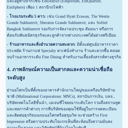
และอยู่ห่างจากโซน EmDistrict (Emporium, EmQuartier,
EmSphere) เพียง 1 สถานีรถไฟฟ้า
- โรงแรมระดับ 5 ดาว:
เช่น Grand Hyatt Erawan, The Westin
Grande Sukhumvit, Sheraton Grande Sukhumvit, และ Sofitel
Bangkok Sukhumvit รองรับการจัดงานประชุม สัมมนา หรือการ
ต้อนรับพันธมิตรธุรกิจและลูกค้าจากต่างประเทศได้อย่างพรีเมียม
- ร้านอาหารและสิ่งอำนวยความสะดวก:
มีตั้งแต่ศูนย์อาหารราคา
ประหยัด ร้านกาแฟ Specialty คาเฟ่นั่งทำงาน ร้านสะดวกซื้อ ตลอด
จนร้านอาหารระดับ Fine Dining สำหรับงานเลี้ยงสังสรรค์ทางธุรกิจ
4. ภาพลักษณ์ความเป็นสากลและความน่าเชื่อถือ
ระดับสูง
ย่านอโศกเป็นที่ตั้งของอาคารสำนักงานใหญ่ของเครือบริษัทข้าม
ชาติ (Multinational Corporations: MNCs), สถาบันการเงิน, บลจ.,
บริษัทเทคโนโลยีชั้นนำ, เอเจนซี่โฆษณาระดับโลก รวมถึงสถานทูต
และหอการค้าต่างๆ การที่บริษัทของคุณใช้ที่อยู่ในการจดทะเบียน
และติดต่อธุรกิจบนถนนอโศกหรือสุขุมวิท จะช่วยสร้าง First
Impression หรือความประทับใจแรกเห็นที่สะท้อนถึงความมั่นคง
ความเป็นสากล และวิสัยทัศน์ที่ก้าวไกลในทันที