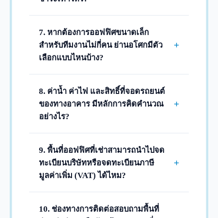
สัญญาครับ
โดยทั่วไป อาคารสำนักงานจะจัดเก็บเงิน
ประกันการเช่า (Deposit) จำนวน 3 เดือนของ
7. หากต้องการออฟฟิศขนาดเล็ก
ค่าเช่าและค่าบริการ และชำระค่าเช่าล่วงหน้า
+
สำหรับทีมงานไม่กี่คน ย่านอโศกมีตัว
(Advance) อีก 1 เดือน รวมเป็น 4 เดือนก่อน
เลือกแบบไหนบ้าง?
เริ่มสิทธิ์เข้าใช้พื้นที่หรือเข้าตกแต่งสำนักงาน
เรามีตัวเลือก "ออฟฟิศสำเร็จรูป (Serviced
ครับ
Office)" บนตึกเกรด A ย่านอโศก รองรับ
8. ค่าน้ำ ค่าไฟ และสิทธิ์ที่จอดรถยนต์
ตั้งแต่ 2-10 คนขึ้นไป ตกแต่งครบ มี
+
ของทางอาคาร มีหลักการคิดคำนวณ
เฟอร์นิเจอร์ อินเทอร์เน็ต และบริการส่วน
อย่างไร?
กลางพร้อมใช้ สามารถเลือกสัญญาเช่าระยะ
ค่าน้ำและค่าไฟจะคิดตามมิเตอร์และยูนิตจริง
สั้นที่มีความยืดหยุ่นสูงได้ครับ
ของทางอาคาร ส่วนสิทธิ์ที่จอดรถ อาคารส่วน
9. พื้นที่ออฟฟิศที่เช่าสามารถนำไปจด
ใหญ่จะให้สิทธิ์จอดฟรี 1 คัน ต่อพื้นที่เช่าทุกๆ
+
ทะเบียนบริษัทหรือจดทะเบียนภาษี
100 ตารางเมตร หากผู้เช่ามีรถยนต์มากกว่า
มูลค่าเพิ่ม (VAT) ได้ไหม?
โควตา สามารถขอเช่าที่จอดรถรายเดือนเพิ่ม
สามารถนำไปจดทะเบียนบริษัทและจด
เติมตามเรทของตึกได้ครับ
ทะเบียน VAT ได้อย่างถูกต้องตามกฎหมายทุก
10. ช่องทางการติดต่อสอบถามพื้นที่