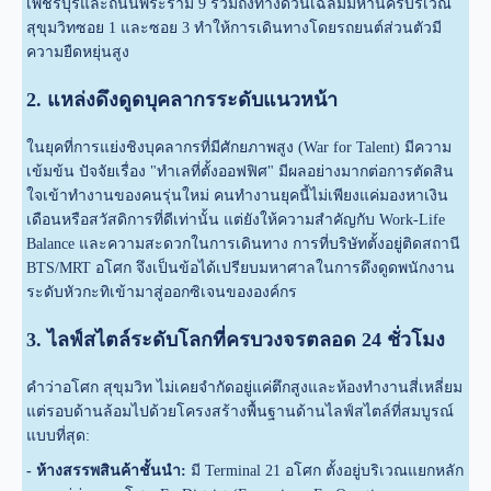
เพชรบุรีและถนนพระราม 9 รวมถึงทางด่วนเฉลิมมหานครบริเวณ
สุขุมวิทซอย 1 และซอย 3 ทำให้การเดินทางโดยรถยนต์ส่วนตัวมี
ความยืดหยุ่นสูง
2. แหล่งดึงดูดบุคลากรระดับแนวหน้า
ในยุคที่การแย่งชิงบุคลากรที่มีศักยภาพสูง (War for Talent) มีความ
เข้มข้น ปัจจัยเรื่อง "ทำเลที่ตั้งออฟฟิศ" มีผลอย่างมากต่อการตัดสิน
ใจเข้าทำงานของคนรุ่นใหม่ คนทำงานยุคนี้ไม่เพียงแค่มองหาเงิน
เดือนหรือสวัสดิการที่ดีเท่านั้น แต่ยังให้ความสำคัญกับ Work-Life
Balance และความสะดวกในการเดินทาง การที่บริษัทตั้งอยู่ติดสถานี
BTS/MRT อโศก จึงเป็นข้อได้เปรียบมหาศาลในการดึงดูดพนักงาน
ระดับหัวกะทิเข้ามาสู่ออกซิเจนขององค์กร
3. ไลฟ์สไตล์ระดับโลกที่ครบวงจรตลอด 24 ชั่วโมง
คำว่าอโศก สุขุมวิท ไม่เคยจำกัดอยู่แค่ตึกสูงและห้องทำงานสี่เหลี่ยม
แต่รอบด้านล้อมไปด้วยโครงสร้างพื้นฐานด้านไลฟ์สไตล์ที่สมบูรณ์
แบบที่สุด:
- ห้างสรรพสินค้าชั้นนำ:
มี Terminal 21 อโศก ตั้งอยู่บริเวณแยกหลัก