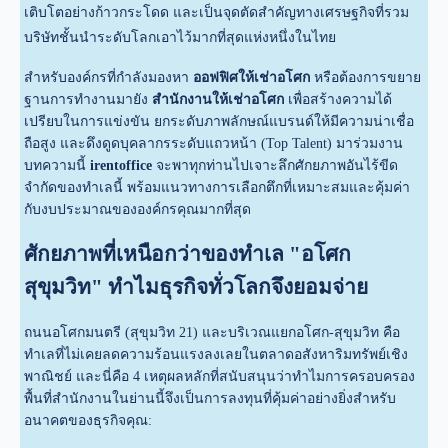
เติบโตอย่างก้าวกระโดด และเป็นจุดตัดสำคัญทางเศรษฐกิจที่รวม
บริษัทชั้นนำระดับโลกเอาไว้มากที่สุดแห่งหนึ่งในไทย
สำหรับองค์กรที่กำลังมองหา
ออฟฟิศให้เช่าอโศก
หรือต้องการขยาย
ฐานการทำงานมายัง
สำนักงานให้เช่าอโศก
เพื่อสร้างความได้
เปรียบในการแข่งขัน ยกระดับภาพลักษณ์แบรนด์ให้มีความน่าเชื่อ
ถือสูง และดึงดูดบุคลากรระดับแถวหน้า (Top Talent) มาร่วมงาน
บทความนี้
irentoffice
จะพาทุกท่านไปเจาะลึกศักยภาพอันไร้ขีด
จำกัดของทำเลนี้ พร้อมแนวทางการเลือกตึกที่เหมาะสมและคุ้มค่า
กับงบประมาณขององค์กรคุณมากที่สุด
ศักยภาพที่เหนือกว่าของทำเล "อโศก
สุขุมวิท" ทำไมธุรกิจทั่วโลกจึงยอมจ่าย
ถนนอโศกมนตรี (สุขุมวิท 21) และบริเวณแยกอโศก-สุขุมวิท คือ
ทำเลที่ไม่เคยลดความร้อนแรงลงเลยในตลาดอสังหาริมทรัพย์เชิง
พาณิชย์ และนี่คือ 4 เหตุผลหลักที่สนับสนุนว่าทำไมการครอบครอง
พื้นที่สำนักงานในย่านนี้จึงเป็นการลงทุนที่คุ้มค่าอย่างยิ่งสำหรับ
อนาคตของธุรกิจคุณ: