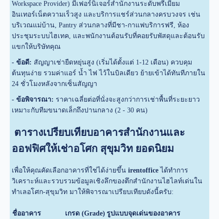
Workspace Provider) มีเฟอร์นิเจอร์สำนักงานระดับพรีเมียม
อินเทอร์เน็ตความเร็วสูง และบริการแชร์ส่วนกลางครบวงจร เช่น
บริเวณแม่บ้าน, Pantry ส่วนกลางที่มีชา-กาแฟบริการฟรี, ห้อง
ประชุมระบบไฮเทค, และพนักงานต้อนรับที่คอยรับพัสดุและต้อนรับ
แขกให้บริษัทคุณ
- ข้อดี:
สัญญาเช่ายืดหยุ่นสูง (เริ่มได้ตั้งแต่ 1-12 เดือน) ควบคุม
ต้นทุนง่าย รวมค่าแอร์ น้ำ ไฟ ไว้ในบิลเดียว ย้ายเข้าได้ทันทีภายใน
24 ชั่วโมงหลังจากเซ็นสัญญา
- ข้อพิจารณา:
ราคาเฉลี่ยต่อที่นั่งจะสูงกว่าการเช่าพื้นที่ระยะยาว
เหมาะกับทีมขนาดเล็กถึงปานกลาง (2 - 30 คน)
ตารางเปรียบเทียบอาคารสำนักงานและ
ออฟฟิศให้เช่าอโศก สุขุมวิท ยอดนิยม
เพื่อให้คุณคัดเลือกอาคารที่ใช่ได้ง่ายขึ้น
irentoffice
ได้ทำการ
วิเคราะห์และรวบรวมข้อมูลเชิงลึกของตึกสำนักงานไฮไลท์เด่นใน
ทำเลอโศก-สุขุมวิท มาให้พิจารณาเปรียบเทียบดังนี้ครับ:
ชื่ออาคาร
เกรด (Grade)
รูปแบบจุดเด่นของอาคาร