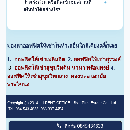
อาคารครับ หลังจากลงนามในสัญญาเช่า
+
ว่างเร่งด่วน หรือนัดเข้าชมสถานที่
เรียบร้อยแล้ว ทางอาคารจะออกเอกสาร
จริงทำได้อย่างไร?
ยินยอมให้ใช้สถานที่เพื่อนำไปประกอบการจด
สามารถโทรสอบถามและนัดหมายได้ที่ฝ่าย
ทะเบียนครับ
บริการลูกค้า โทร 02-512-5909 หรือ 084-
543-4833 และแอดไลน์ไอดี (LINE ID):
rentoffice ทีมงานพร้อมประสานงานพาเข้าชม
มองหาออฟฟิศให้เช่าในทำเลอื่นใกล้เคียงคลิ๊กเลย
พื้นที่จริงทันทีครับ
1.
ออฟฟิศให้เช่า
เ
พลินจิต
2.
ออฟฟิศให้เช่าสุรวงศ์
3.
ออฟฟิศให้เช่าสุขุมวิทต้น นานา พร้อมพงษ์
4.
ออฟฟิศให้เช่าสุขุมวิทกลาง ทองหล่อ เอกมัย
พระโขนง
Copyright (c) 2014
I RENT OFFICE
By :
Plus Estate Co., Ltd.
Tel. 084-543-4833, 086-397-4454
ติดต่อ
0845434833