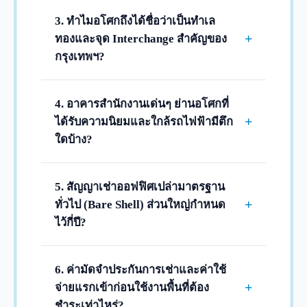
อัตราค่าเช่าในทำเลอโศกจะขึ้นอยู่กับเกรด
ของตึกและระยะห่างจากสถานีรถไฟฟ้าครับ
3. ทำไมอโศกถึงได้ชื่อว่าเป็นทำเล
โดยอาคารมาตรฐานทั่วไป (Grade B) ราคา
+
ทองและจุด Interchange สำคัญของ
เริ่มต้นจะอยู่ที่ประมาณ 500 - 700 บาท/ตร.ม.
กรุงเทพฯ?
ส่วนอาคารเกรดพรีเมียม (Grade A) ติดสถานี
เนื่องจากอโศกเป็นจุดเชื่อมต่อ (Interchange)
รถไฟฟ้า ราคาจะอยู่ที่ประมาณ 850 - 1,200+
ระหว่างรถไฟฟ้าสองสายหลัก คือ BTS สถานี
4. อาคารสำนักงานเด่นๆ ย่านอโศกที่
บาท/ตร.ม. ขึ้นไปครับ
อโศก และ MRT สถานีสุขุมวิท รวมถึงยัง
+
ได้รับความนิยมและใกล้รถไฟฟ้ามีตึก
สามารถเชื่อมต่อไปยัง Airport Rail Link
ใดบ้าง?
สถานีมักกะสันได้ง่าย ทำให้พนักงาน คู่ค้า
อาคารยอดนิยมชั้นนำในทำเลอโศก เช่น
และลูกค้า เดินทางมาติดต่อธุรกิจได้อย่าง
อาคารอินเตอร์เชนจ์ 21 (Interchange 21), อา
5. สัญญาเช่าออฟฟิศเปล่ามาตรฐาน
สะดวกสบายที่สุดครับ
คารเอ็กเชน ทาวเวอร์ (Exchange Tower), อา
+
ทั่วไป (Bare Shell) ส่วนใหญ่กำหนด
คารจัสมิน ซิตี้, อาคารเสริมมิตร ทาวเวอร์,
ไว้กี่ปี?
อาคารโอเชี่ยน ทาวเวอร์, และสิงห์
สำหรับพื้นที่ออฟฟิศมาตรฐานปล่อยว่างที่ผู้
คอมเพล็กซ์ (Singha Complex) บริเวณแยก
เช่าเข้ามาตกแต่งเอง สัญญาเช่าทั่วไปจะอยู่ที่
6. ค่ามัดจำประกันการเช่าและค่าใช้
อโศก-เพชรบุรี ครับ
3 ปีครับ ซึ่งเป็นระยะเวลามาตรฐานในการ
+
จ่ายแรกเข้าก่อนใช้งานพื้นที่ต้อง
ล็อกเรทราคาค่าเช่าคงที่ตามข้อตกลงใน
ชำระเท่าไหร่?