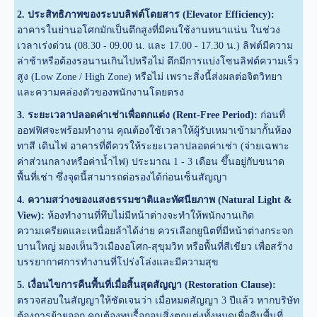
2. ประสิทธิภาพของระบบลิฟต์โดยสาร (Elevator Efficiency):
อาคารในย่านอโศกมักเป็นตึกสูงที่มีคนใช้งานหนาแน่น ในช่วง
เวลาเร่งด่วน (08.30 - 09.00 น. และ 17.00 - 17.30 น.) ลิฟต์มีความ
ล่าช้าหรือต้องรอนานเกินไปหรือไม่ ตึกมีการแบ่งโซนลิฟต์ความเร็ว
สูง (Low Zone / High Zone) หรือไม่ เพราะสิ่งนี้ส่งผลต่อจิตวิทยา
และความคล่องตัวของพนักงานโดยตรง
3. ระยะเวลาปลอดค่าเช่าเพื่อตกแต่ง (Rent-Free Period):
ก่อนที่
ออฟฟิศจะพร้อมทำงาน คุณต้องใช้เวลาให้ผู้รับเหมาเข้ามากั้นห้อง
ทาสี เดินไฟ อาคารที่ดีควรให้ระยะเวลาปลอดค่าเช่า (จ่ายเฉพาะ
ค่าส่วนกลางหรือค่าน้ำไฟ) ประมาณ 1 - 3 เดือน ขึ้นอยู่กับขนาด
พื้นที่เช่า ซึ่งจุดนี้สามารถต่อรองได้ก่อนเซ็นสัญญา
4. ความสว่างของแสงธรรมชาติและทัศนียภาพ (Natural Light &
View):
ห้องทำงานที่ทึบไม่มีหน้าต่างจะทำให้พนักงานเกิด
ความเครียดและเหนื่อยล้าได้ง่าย ควรเลือกยูนิตที่มีหน้าต่างกระจก
บานใหญ่ มองเห็นวิวเมืองอโศก-สุขุมวิท หรือพื้นที่สีเขียว เพื่อสร้าง
บรรยากาศการทำงานที่โปร่งโล่งและมีความสุข
5. เงื่อนไขการคืนพื้นที่เมื่อสิ้นสุดสัญญา (Restoration Clause):
ตรวจสอบในสัญญาให้ชัดเจนว่า เมื่อหมดสัญญา 3 ปีแล้ว หากบริษัท
ต้องการย้ายออก คุณต้องทุบรื้อถอนสิ่งตกแต่งทั้งหมดเพื่อคืนพื้นที่