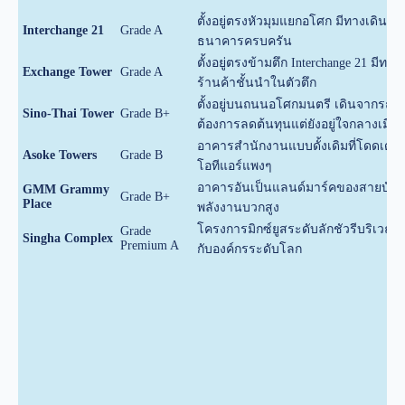
ตั้งอยู่ตรงหัวมุมแยกอโศก มีทางเดินเชื
Interchange 21
Grade A
ธนาคารครบครัน
ตั้งอยู่ตรงข้ามตึก Interchange 21 ม
Exchange Tower
Grade A
ร้านค้าชั้นนำในตัวตึก
ตั้งอยู่บนถนนอโศกมนตรี เดินจากรถไฟฟ
Sino-Thai Tower
Grade B+
ต้องการลดต้นทุนแต่ยังอยู่ใจกลางเมือง
อาคารสำนักงานแบบดั้งเดิมที่โดดเด่นเ
Asoke Towers
Grade B
โอทีแอร์แพงๆ
อาคารอันเป็นแลนด์มาร์คของสายบันเท
GMM Grammy
Grade B+
Place
พลังงานบวกสูง
โครงการมิกซ์ยูสระดับลักชัวรีบริเวณแ
Grade
Singha Complex
Premium A
กับองค์กรระดับโลก