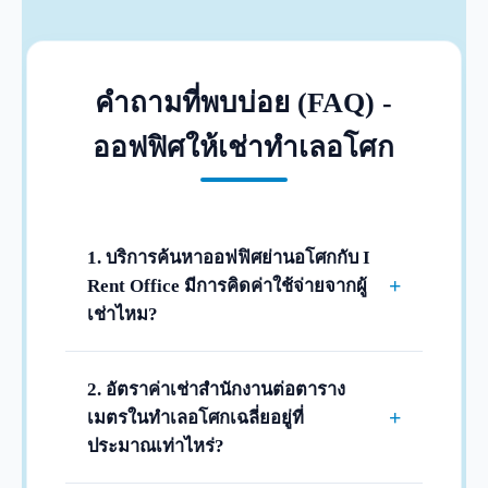
คำถามที่พบบ่อย (FAQ) -
ออฟฟิศให้เช่าทำเลอโศก
1. บริการค้นหาออฟฟิศย่านอโศกกับ I
+
Rent Office มีการคิดค่าใช้จ่ายจากผู้
เช่าไหม?
ไม่มีค่าใช้จ่ายใดๆ ทั้งสิ้นครับ เราให้บริการ
จัดหา แนะนำ ส่งข้อมูลพื้นที่ว่างของอาคาร
2. อัตราค่าเช่าสำนักงานต่อตาราง
สำนักงาน และพาเข้าชมสถานที่จริงในทำเล
+
เมตรในทำเลอโศกเฉลี่ยอยู่ที่
อโศกและทุกทำเลในกรุงเทพฯ แก่ผู้เช่าฟรี
ประมาณเท่าไหร่?
100% ครับ