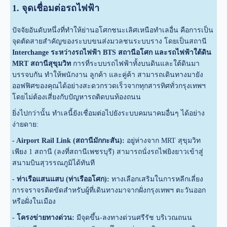
1. จุดเชื่อมต่อรถไฟฟ้า
ปัจจัยอันดับหนึ่งที่ทำให้ย่านอโศกชนะเลิศเหนือทำเลอื่น คือการเป็น
จุดตัดสายสำคัญของระบบขนส่งมวลชนระบบราง โดยเป็นสถานี
Interchange ระหว่างรถไฟฟ้า BTS สถานีอโศก และรถไฟฟ้าใต้ดิน
MRT สถานีสุขุมวิท
การที่ระบบรถไฟฟ้าทั้งบนดินและใต้ดินมา
บรรจบกัน ทำให้พนักงาน ลูกค้า และคู่ค้า สามารถเดินทางมายัง
ออฟฟิศของคุณได้อย่างสะดวกรวดเร็วจากทุกสารทิศทั่วกรุงเทพฯ
โดยไม่ต้องเสี่ยงกับปัญหารถติดบนท้องถนน
ยิ่งไปกว่านั้น ทำเลนี้ยังเชื่อมต่อไปยังระบบคมนาคมอื่นๆ ได้อย่าง
ง่ายดาย:
- Airport Rail Link (สถานีมักกะสัน):
อยู่ห่างจาก MRT สุขุมวิท
เพียง 1 สถานี (ลงที่สถานีเพชรบุรี) สามารถนั่งรถไฟยิงยาวเข้าสู่
สนามบินสุวรรณภูมิได้ทันที
- ท่าเรือแสนแสบ (ท่าเรืออโศก):
ทางเลือกเสริมในการหลีกเลี่ยง
การจราจรติดขัดสำหรับผู้ที่เดินทางมาจากฝั่งกรุงเทพฯ ตะวันออก
หรือฝั่งในเมือง
- โครงข่ายทางด่วน:
มีจุดขึ้น-ลงทางด่วนศรีรัช บริเวณถนน