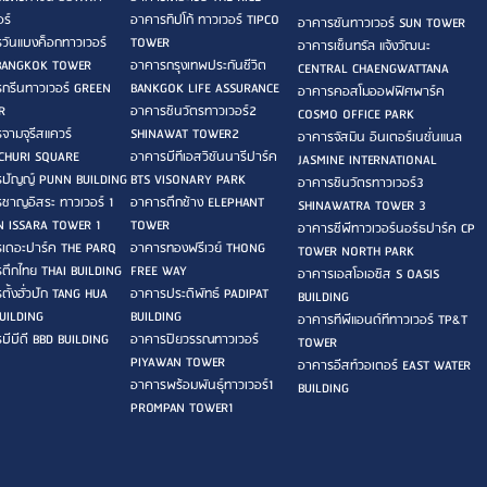
ร์
อาคารทิปโก้ ทาวเวอร์ TIPCO
อาคารซันทาวเวอร์ SUN TOWER
วันแบงค็อกทาวเวอร์
TOWER
อาคารเซ็นทรัล แจ้งวัฒนะ
BANGKOK TOWER
อาคารกรุงเทพประกันชีวิต
CENTRAL CHAENGWATTANA
กรีนทาวเวอร์ GREEN
BANKGOK LIFE ASSURANCE
อาคารคอสโมออฟฟิศพาร์ค
R
อาคารชินวัตรทาวเวอร์2
COSMO OFFICE PARK
จามจุรีสแควร์
SHINAWAT TOWER2
อาคารจัสมิน อินเตอร์เนชั่นแนล
CHURI SQUARE
อาคารบีทีเอสวิชันนารีปาร์ค
JASMINE INTERNATIONAL
ปัญญ์ PUNN BUILDING
BTS VISONARY PARK
อาคารชินวัตรทาวเวอร์3
ชาญอิสระ ทาวเวอร์ 1
อาคารตึกช้าง ELEPHANT
SHINAWATRA TOWER 3
 ISSARA TOWER 1
TOWER
อาคารซีพีทาวเวอร์นอร์ธปาร์ค CP
เดอะปาร์ค THE PARQ
อาคารทองฟรีเวย์ THONG
TOWER NORTH PARK
ตึกไทย THAI BUILDING
FREE WAY
อาคารเอสโอเอซิส S OASIS
ตั้งฮั่วปัก TANG HUA
อาคารประดิพัทธ์ PADIPAT
BUILDING
UILDING
BUILDING
อาคารทีพีแอนด์ทีทาวเวอร์ TP&T
บีบีดี BBD BUILDING
อาคารปิยวรรณทาวเวอร์
TOWER
PIYAWAN TOWER
อาคารอีสท์วอเตอร์ EAST WATER
อาคารพร้อมพันธ์ุทาวเวอร์1
BUILDING
PROMPAN TOWER1