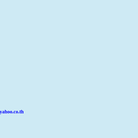
yahoo.co.th