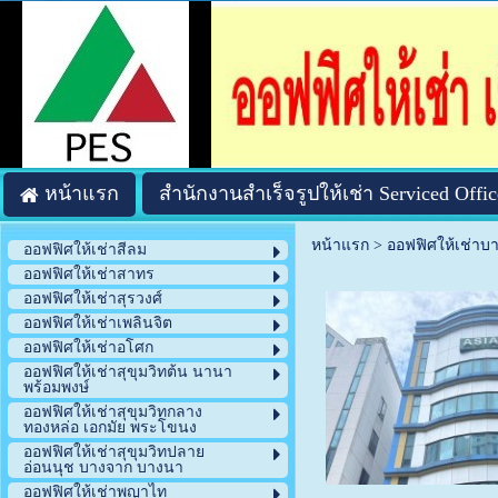
หน้าแรก
สำนักงานสำเร็จรูปให้เช่า Serviced Offic
หน้าแรก
>
ออฟฟิศให้เช่าบ
ออฟฟิศให้เช่าสีลม
ออฟฟิศให้เช่าสาทร
ออฟฟิศให้เช่าสุรวงศ์
ออฟฟิศให้เช่าเพลินจิต
ออฟฟิศให้เช่าอโศก
ออฟฟิศให้เช่าสุขุมวิทต้น นานา
พร้อมพงษ์
ออฟฟิศให้เช่าสุขุมวิทกลาง
ทองหล่อ เอกมัย พระโขนง
ออฟฟิศให้เช่าสุขุมวิทปลาย
อ่อนนุช บางจาก บางนา
ออฟฟิศให้เช่าพญาไท