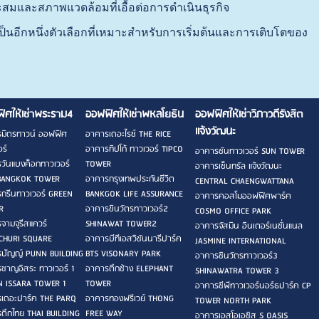
ะสมและสภาพแวดล้อมที่เอื้อต่อการดำเนินธุรกิจ
็นอีกหนึ่งตัวเลือกที่เหมาะสำหรับการเริ่มต้นและการเติบโตของ
ิศให้เช่าพระราม4
ออฟฟิศให้เช่าพหลโยธิน
ออฟฟิศให้เช่าวิภาวดีรังสิต
แจ้งวัฒนะ
มิตรทาวน์ ออฟฟิศ
อาคารเดอะไรซ์ THE RICE
ร์
อาคารทิปโก้ ทาวเวอร์ TIPCO
อาคารซันทาวเวอร์ SUN TOWER
วันแบงค็อกทาวเวอร์
TOWER
อาคารเซ็นทรัล แจ้งวัฒนะ
BANGKOK TOWER
อาคารกรุงเทพประกันชีวิต
CENTRAL CHAENGWATTANA
กรีนทาวเวอร์ GREEN
BANKGOK LIFE ASSURANCE
อาคารคอสโมออฟฟิศพาร์ค
R
อาคารชินวัตรทาวเวอร์2
COSMO OFFICE PARK
จามจุรีสแควร์
SHINAWAT TOWER2
อาคารจัสมิน อินเตอร์เนชั่นแนล
CHURI SQUARE
อาคารบีทีเอสวิชันนารีปาร์ค
JASMINE INTERNATIONAL
ปัญญ์ PUNN BUILDING
BTS VISONARY PARK
อาคารชินวัตรทาวเวอร์3
ชาญอิสระ ทาวเวอร์ 1
อาคารตึกช้าง ELEPHANT
SHINAWATRA TOWER 3
 ISSARA TOWER 1
TOWER
อาคารซีพีทาวเวอร์นอร์ธปาร์ค CP
เดอะปาร์ค THE PARQ
อาคารทองฟรีเวย์ THONG
TOWER NORTH PARK
ตึกไทย THAI BUILDING
FREE WAY
อาคารเอสโอเอซิส S OASIS