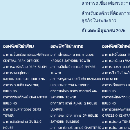
สามารถเชื่อมต่อพระราม
สำหรับองค์กรที่ต้องการ
ธุรกิจในระยะยาว
อัปเดต: มิถุนายน 2026
ออฟฟิศให้เช่าสีลม
ออฟฟิศให้เช่าสาทร
ออฟฟิศให้เช่าเพ
อาคารเซ็นทรัลพาร์คออฟฟิศเซส
อาคารโครนอส สาทร ทาวเวอร์
อาคาร140ไวร์เลส 1
CENTRAL PARK OFFICES
KRONOS SATHORN TOWER
อาคารวานิสสา VAN
อาคารพาร์คสีลม PARK SILOM
อาคารเอ็มไพร์ ทาวเวอร์ EMPIRE
อาคารเกษรทาวเวอ
อาคารกมลสุโกศล
TOWER
อาคารคิวเฮ้าส์ เพ
KAMONSUKOLSOL BUILDING
อาคารกรุงเทพ ประกันภัย BANGKOK
PLOENCHIT
อาคารเกษมกิจ KASEMKIJ
INSURANCE YWCA TOWER
อาคารเคียนหงวน 
BUILDING
อาคารเอไอเอ สาทร ทาวเวอร์ AIA
BUILDING
อาคารชลันต์ทิพย์ CHALANTTIP
SATHORN TOWER
อาคารจีพีเอฟวิทยุ
BUILDING
อาคารคิว เฮ้าส์ ลุมพินี Q HOUSE
BUILDING
อาคารเจมส์ทาวเวอร์ GEMS
LUMPINI
อาคารดิออฟฟิศแอทเ
TOWER
อาคารจีพี เฮ้าส์ สาทร GP HOUSE
OFFICES @ CENTR
อาคารซิลลิคเฮ้าส์ ZUELLIG
SATHORN BUILDING
อาคารต้นสน TONS
HOUSE
อาคารชาร์เตอร์ สแควร์ CHARTERED
อาคารต้นสนทาวเว