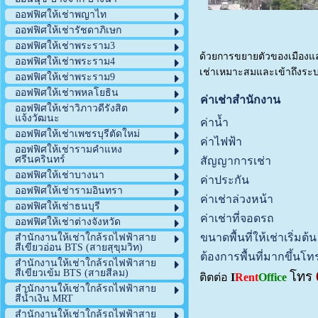
ออฟฟิศให้เช่าพญาไท
ออฟฟิศให้เช่ารัชดาภิเษก
ออฟฟิศให้เช่าพระราม3
ด้วยการขยายตัวของเมืองแล
ออฟฟิศให้เช่าพระราม4
เช่าเหมาะสมและเข้าถึงระบ
ออฟฟิศให้เช่าพระราม9
ออฟฟิศให้เช่าพหลโยธิน
ค่าเช่าสำนักงาน
ออฟฟิศให้เช่าวิภาวดีรังสิต
แจ้งวัฒนะ
ค่าน้ำ
ออฟฟิศให้เช่าเพชรบุรีตัดใหม่
ค่าไฟฟ้า
ออฟฟิศให้เช่ารามคำแหง
ศรีนครินทร์
สัญญาการเช่า
ออฟฟิศให้เช่าบางนา
ค่าประกัน
ออฟฟิศให้เช่ารามอินทรา
ค่าเช่าล่วงหน้า
ออฟฟิศให้เช่าธนบุรี
ค่าเช่าที่จอดรถ
ออฟฟิศให้เช่าต่างจังหวัด
ขนาดพื้นที่ให้เช่าเริ่มต้น
สำนักงานให้เช่าใกล้รถไฟฟ้าสาย
สีเขียวอ่อน BTS (สายสุขุมวิท)
ต้องการพื้นที่มากขึ้นโ
สำนักงานให้เช่าใกล้รถไฟฟ้าสาย
สีเขียวเข้ม BTS (สายสีลม)
โทร
ติตต่อ
I
Rent
Office
สำนักงานให้เช่าใกล้รถไฟฟ้าสาย
สีน้ำเงิน MRT
สำนักงานให้เช่าใกล้รถไฟฟ้าสาย