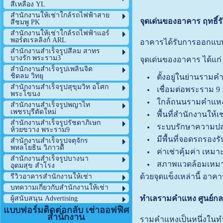
สีเหลือง YL
สำนักงานให้เช่าใกล้รถไฟฟ้าสาย
จุดเด่นของอาคาร ฤทธิ
สีชมพู PK
สำนักงานให้เช่าใกล้รถไฟฟ้าแอร์
พอร์ตเรลลิงก์ ARL
อาคารได้รับการออกแบบเ
สำนักงานสำเร็จรูปสีลม สาทร
บางรัก พระราม3
จุดเด่นของอาคาร ได้แก่
สำนักงานสำเร็จรูปเพลินจิต
ชิดลม วิทยุ
ตั้งอยู่ในย่านราม
สำนักงานสำเร็จรูปสุขุมวิท อโศก
เชื่อมต่อพระราม 9
พระโขนง
ใกล้ถนนรามคำแห
สำนักงานสำเร็จรูปพญาไท
เพชรบุรีตัดใหม่
พื้นที่สำนักงานให
สำนักงานสำเร็จรูปรัชดาภิเษก
ระบบรักษาความปล
ห้วยขวาง พระราม9
มีพื้นที่จอดรถรองรับ
สำนักงานสำเร็จรูปจตุจักร
พหลโยธิน วิภาวดี
ค่าเช่าคุ้มค่า เห
สำนักงานสำเร็จรูปบางนา
สภาพแวดล้อมเหมา
อุดมสุข สำโรง
ด้วยจุดแข็งเหล่านี้ อาคา
รีวิวอาคารสำนักงานให้เช่า
บทความเกี่ยวกับสำนักงานให้เช่า
ทำเลรามคำแหง ศูนย์กลา
ผู้สนับสนุน Advertising
แบบฟอร์มติดต่อกลับ เช่าออฟฟิศ
สำนักงาน
รามคำแหงเป็นหนึ่งในท