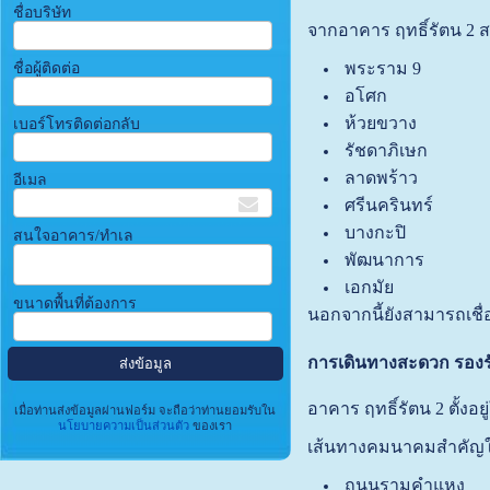
ชื่อบริษัท
จากอาคาร ฤทธิ์รัตน 2 ส
พระราม 9
ชื่อผู้ติดต่อ
อโศก
ห้วยขวาง
เบอร์โทรติดต่อกลับ
รัชดาภิเษก
ลาดพร้าว
อีเมล
ศรีนครินทร์
บางกะปิ
สนใจอาคาร/ทำเล
พัฒนาการ
เอกมัย
ขนาดพื้นที่ต้องการ
นอกจากนี้ยังสามารถเชื่
การเดินทางสะดวก รองร
อาคาร ฤทธิ์รัตน 2 ตั้ง
เมื่อท่านส่งข้อมูลผ่านฟอร์ม จะถือว่าท่านยอมรับใน
นโยบายความเป็นส่วนตัว
ของเรา
เส้นทางคมนาคมสำคัญใก
ถนนรามคำแหง