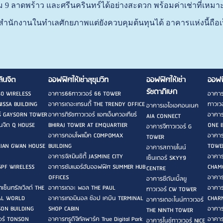
 9 ลาดพร้าว และศรีนครินทร์ได้อย่างสะดวก พร้อมค่าเช่าที่เหมา
สำนักงานในทำเลศักยภาพแต่ยังควบคุมต้นทุนได้ อาคารแห่งนี้ถือเป
ลินจิต
ออฟฟิศให้เช่าสุขุมวิท
ออฟฟิศให้เช่า
ออฟฟ
รัชดาภิเษก
40 WIRELESS
อาคาร66ทาวเวอร์ 66 TOWER
อาคาร
ISSA BUILDING
อาคารเดอะเทรนดี้ THE TRENDY OFFICE
ทาวเวอ
อาคารเอไอเอคอนเนค
ร์ GAYSORN TOWER
อาคารภิรัชทาวเวอร์ แอทเอ็มควอเทียร์
อาคาร
AIA CONNECT
ลินจิต Q HOUSE
BHIRAJ TOWER AT EMQUARTIER
ONE 
อาคารจีทาวเวอร์ G
อาคารคอมโพแม็ค COMPOMAX
อาคาร
TOWER
KIAN GWAN HOUSE
BUILDING
TOWE
อาคารสกายไนน์
อาคารจัสมินซิตี้ JASMINE CITY
อาคาร
เซ็นเตอร์ SKYY9
 GPF WIRELESS
อาคารซัมเมอร์ฮับออฟฟิศ SUMMER HUB
CHAM
CENTRE
OFFICES
อาคาร
อาคารซีดับเบิ้ลยู
ซ็นทรัลเวิลด์ THE
อาคารเดอะ พอล THE PAUL
อาคาร
ทาวเวอร์ CW TOWER
AL WORLD
อาคารเทอมินอล ช๊อป เคบิน TERMINAL
CHARN
อาคารเดอะไนน์ทาวเวอร์
ON BUILDING
SHOP CABIN
อาคาร
THE NINTH TOWER
อร์ TONSON
อาคารทรูดิจิทัลพาร์ค True Digital Park
อาคาร
อาคารไนซ์ทาวเวอร์ NICE