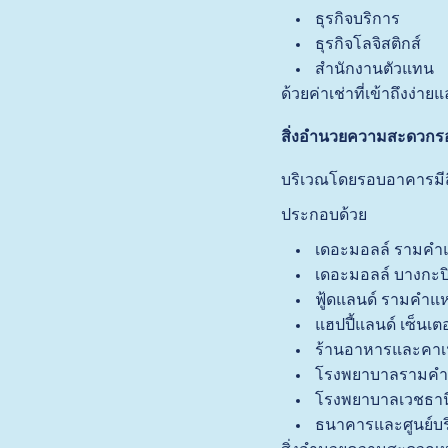
ธุรกิจบริการ
ธุรกิจโลจิสติกส์
สำนักงานตัวแทน
ด้วยค่าเช่าที่เข้าถึงง่า
สิ่งอำนวยความสะดวก
บริเวณโดยรอบอาคารมีส
ประกอบด้วย
เดอะมอลล์ รามคำ
เดอะมอลล์ บางกะป
ฟู้ดแลนด์ รามคำแ
แฮปปี้แลนด์ เซ็นเตอ
ร้านอาหารและคาเ
โรงพยาบาลรามค
โรงพยาบาลเวชธาน
ธนาคารและศูนย์บร