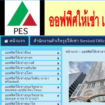
หน้าแรก
สำนักงานสำเร็จรูปให้เช่า Serviced Offic
หน้าแรก
>
ออฟฟิศให้เช่าส
ออฟฟิศให้เช่าสีลม
ออฟฟิศให้เช่าสาทร
ออฟฟิศให้เช่าสุรวงศ์
ออฟฟิศให้เช่าเพลินจิต
ออฟฟิศให้เช่าอโศก
ออฟฟิศให้เช่าสุขุมวิทต้น นานา
พร้อมพงษ์
ออฟฟิศให้เช่าสุขุมวิทกลาง
ทองหล่อ เอกมัย พระโขนง
ออฟฟิศให้เช่าสุขุมวิทปลาย
อ่อนนุช บางจาก บางนา
ออฟฟิศให้เช่าพญาไท