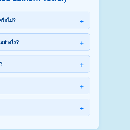
รือไม่?
นอย่างไร?
ร?