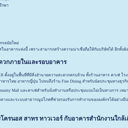
รึกษา
์กรสมัยใหม่
ในอาคารแห่งนี้ เพราะสามารถสร้างความน่าเชื่อถือให้กับบริษัทได้ อีกทั้งย
ะดวกภายในและรอบอาคาร
งอยู่ในพื้นที่ที่มีสิ่งอำนวยความสะดวกครบถ้วน ทั้งร้านอาหาร คาเฟ่ โ
หารไทย อาหารญี่ปุ่น ไปจนถึงร้าน Fine Dining สำหรับนัดประชุมทางธุรกิ
unity Mall และคาเฟ่สำหรับนั่งทำงานหรือประชุมแบบไม่เป็นทางการ เหมาะ
วนกลางและระบบสาธารณูปโภคที่ช่วยรองรับการทำงานขององค์กรได้อย่างมีป
รโครนอส สาทร ทาวเวอร์ กับอาคารสำนักงานใกล้เค