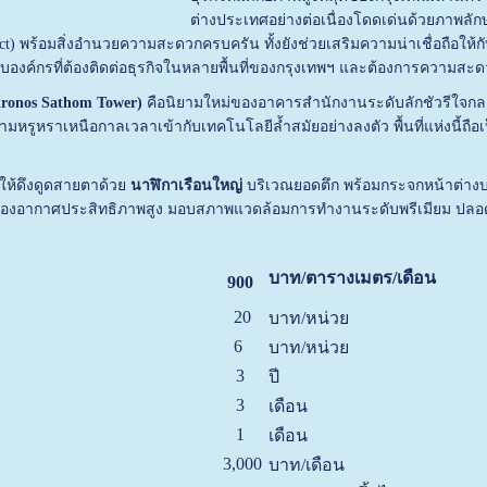
ต่างประเทศอย่างต่อเนื่อง
โดดเด่นด้วยภาพลักษ
ict) พร้อมสิ่งอำนวยความสะดวกครบครัน ทั้งยังช่วยเสริมความน่าเชื่อถือให้กั
ับองค์กรที่ต้องติดต่อธุรกิจในหลายพื้นที่ของกรุงเทพฯ และต้องการความส
ronos Sathom Tower)
คือนิยามใหม่ของอาคารสำนักงานระดับลักชัวรีใจก
มหรูหราเหนือกาลเวลาเข้ากับเทคโนโลยีล้ำสมัยอย่างลงตัว
พื้นที่แห่งนี
ให้ดึงดูดสายตาด้วย
นาฬิกาเรือนใหญ่
บริเวณยอดตึก พร้อมกระจกหน้าต่าง
รองอากาศประสิทธิภาพสูง มอบสภาพแวดล้อมการทำงานระดับพรีเมียม ปลอดภ
บาท/ตารางเมตร/เดือน
900
20
บาท/หน่วย
6
บาท/หน่วย
3
ปี
3
เดือน
1
เดือน
3,000
บาท/เดือน