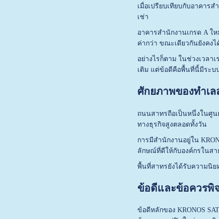
เมื่อเปรียบเทียบกับอาคาร
เช่า
อาคารสำนักงานเกรด A ใหม
ค่ากว่า ขณะเดียวกันยังคงไ
อย่างไรก็ตาม ในช่วงเวลาเ
เติม แต่ข้อดีคือพื้นที่นี้
ศักยภาพของทำเลสา
ถนนสาทรถือเป็นหนึ่งในศูนย
ทางธุรกิจสูงตลอดทั้งวัน
การมีสำนักงานอยู่ใน KRON
ลักษณ์ที่ดีให้กับองค์กรใน
พื้นที่สาทรยังได้รับความน
ข้อดีและข้อควรพ
ข้อดีหลักของ KRONOS SA