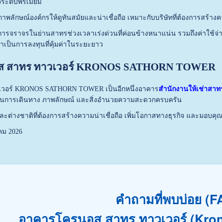
ระดับพรีเมียม
มภาพลักษณ์องค์กรให้ดูทันสมัยและน่าเชื่อถือ เหมาะกับบริษัทที่ต้องการสร้าง
รจราจรในย่านสาทรช่วงเวลาเร่งด่วนที่ค่อนข้างหนาแน่น รวมถึงค่าใช้จ่ายด
าเป็นการลงทุนที่คุ้มค่าในระยะยาว
อส สาทร ทาวเวอร์ KRONOS SATHORN TOWER
วอร์ KRONOS SATHORN TOWER เป็นอีกหนึ่งอาคาร
สำนักงานให้เช่าสาท
ด้านการเดินทาง ภาพลักษณ์ และสิ่งอำนวยความสะดวกครบครัน
ละต่างชาติที่ต้องการสร้างความน่าเชื่อถือ เพิ่มโอกาสทางธุรกิจ และมอบค
คม 2026
คำถามที่พบบ่อย (F
อาคารโครนอส สาทร ทาวเวอร์ (Kro