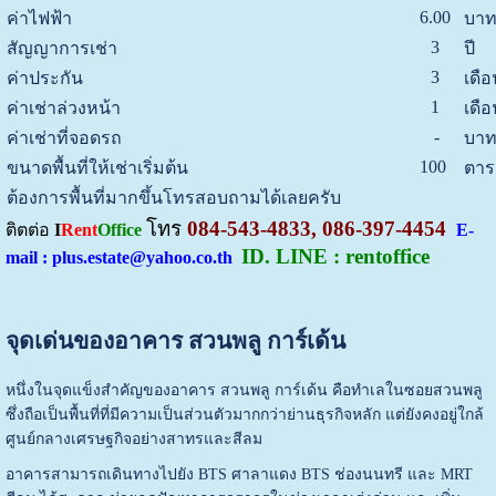
6.00
ค่าไฟฟ้า
บาท
3
สัญญาการเช่า
ปี
3
ค่าประกัน
เดือ
1
ค่าเช่าล่วงหน้า
เดือ
-
ค่าเช่าที่จอดรถ
บาท
100
ขนาดพื้นที่ให้เช่าเริ่มต้น
ตาร
ต้องการพื้นที่มากขึ้นโทรสอบถามได้เลยครับ
โทร
084-543-4833, 086-397-4454
ติตต่อ
I
Rent
Office
E-
ID. LINE : rentoffice
mail : plus.estate@yahoo.co.th
จุดเด่นของอาคาร สวนพลู การ์เด้น
หนึ่งในจุดแข็งสำคัญของอาคาร สวนพลู การ์เด้น คือทำเลในซอยสวนพลู
ซึ่งถือเป็นพื้นที่ที่มีความเป็นส่วนตัวมากกว่าย่านธุรกิจหลัก แต่ยังคงอยู่ใกล้
ศูนย์กลางเศรษฐกิจอย่างสาทรและสีลม
อาคารสามารถเดินทางไปยัง BTS ศาลาแดง BTS ช่องนนทรี และ MRT