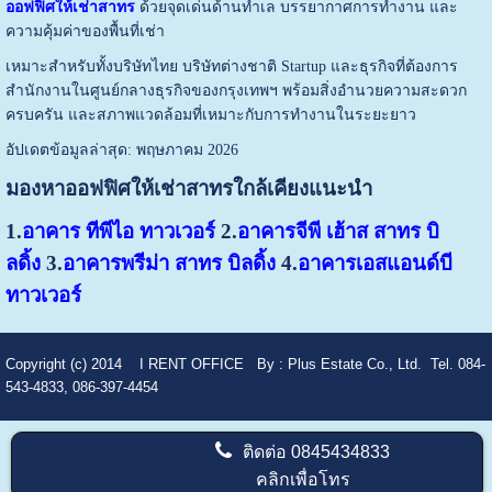
ออฟฟิศให้เช่าสาทร
ด้วยจุดเด่นด้านทำเล บรรยากาศการทำงาน และ
ความคุ้มค่าของพื้นที่เช่า
เหมาะสำหรับทั้งบริษัทไทย บริษัทต่างชาติ Startup และธุรกิจที่ต้องการ
สำนักงานในศูนย์กลางธุรกิจของกรุงเทพฯ พร้อมสิ่งอำนวยความสะดวก
ครบครัน และสภาพแวดล้อมที่เหมาะกับการทำงานในระยะยาว
อัปเดตข้อมูลล่าสุด: พฤษภาคม 2026
มองหาออฟฟิศให้เช่าสาทรใกล้เคียงแนะนำ
1.
อาคาร ทีพีไอ ทาวเวอร์
2.
อาคารจีพี เฮ้าส สาทร บิ
ลดิ้ง
3.
อาคารพรีม่า สาทร บิลดิ้ง
4.
อาคารเอสแอนด์บี
ทาวเวอร์
Copyright (c) 2014
I RENT OFFICE
By :
Plus Estate Co., Ltd. Tel. 084-
543-4833, 086-397-4454
ติดต่อ
0845434833
คลิกเพื่อโทร