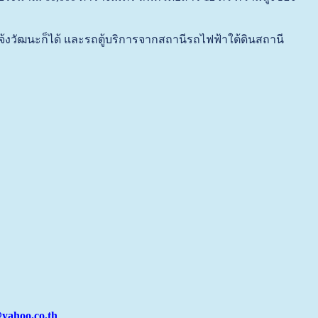
น
งวัฒนะก็ได้ และรถตู้บริการจากสถานีรถไฟฟ้าใต้ดินสถานี
@yahoo.co.th