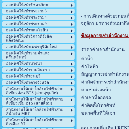
ออฟฟิศให้เช่ารัชดาภิเษก
ออฟฟิศให้เช่าพระราม3
- การเดินทางด้วยรถยนต
ออฟฟิศให้เช่าพระราม4
จตุจักร มาทางด่วนมาถึ
ออฟฟิศให้เช่าพระราม9
ออฟฟิศให้เช่าพหลโยธิน
ข้อมูลการเช่าสำนักงาน
ออฟฟิศให้เช่าวิภาวดีรังสิต
แจ้งวัฒนะ
ออฟฟิศให้เช่าเพชรบุรีตัดใหม่
ราคาค่าเช่าสำนักงาน
ออฟฟิศให้เช่ารามคำแหง
ศรีนครินทร์
ค่าน้ำ
ออฟฟิศให้เช่าบางนา
ค่าไฟฟ้า
ออฟฟิศให้เช่ารามอินทรา
สัญญาการเช่าสำนักงา
ออฟฟิศให้เช่าธนบุรี
ค่ามัดจำการเช่าสำนักง
ออฟฟิศให้เช่าต่างจังหวัด
สำนักงานให้เช่าใกล้รถไฟฟ้าสาย
ค่าเช่าล่วงหน้า
สีเขียวอ่อน BTS (สายสุขุมวิท)
ค่าเช่าที่จอดรถ
สำนักงานให้เช่าใกล้รถไฟฟ้าสาย
สีเขียวเข้ม BTS (สายสีลม)
ค่าติดตั้งโทรศัพท์
สำนักงานให้เช่าใกล้รถไฟฟ้าสาย
ขนาดพื้นที่ให้เช่า
สีน้ำเงิน MRT
สำนักงานให้เช่าใกล้รถไฟฟ้าสาย
สีเหลือง YL
สอบถามเพิ่มเติม
I REN