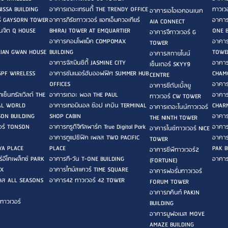
ISSA BUILDING
อาคารเดอะเทรนดี้ THE TRENDY OFFICE
ทาวเวอ
อาคารเอไอเอคอนเนค
ร์ GAYSORN TOWER
อาคารภิรัชทาวเวอร์ แอทเอ็มควอเทียร์
อาคาร
AIA CONNECT
ลินจิต Q HOUSE
BHIRAJ TOWER AT EMQUARTIER
ONE 
อาคารจีทาวเวอร์ G
อาคารคอมโพแม็ค COMPOMAX
อาคาร
TOWER
KIAN GWAN HOUSE
BUILDING
TOWE
อาคารสกายไนน์
อาคารจัสมินซิตี้ JASMINE CITY
อาคาร
เซ็นเตอร์ SKYY9
 GPF WIRELESS
อาคารซัมเมอร์ฮับออฟฟิศ SUMMER HUB
CHAM
CENTRE
OFFICES
อาคาร
อาคารซีดับเบิ้ลยู
ซ็นทรัลเวิลด์ THE
อาคารเดอะ พอล THE PAUL
อาคาร
ทาวเวอร์ CW TOWER
AL WORLD
อาคารเทอมินอล ช๊อป เคบิน TERMINAL
CHARN
อาคารเดอะไนน์ทาวเวอร์
ON BUILDING
SHOP CABIN
อาคาร
THE NINTH TOWER
อร์ TONSON
อาคารทรูดิจิทัลพาร์ค True Digital Park
อาคาร
อาคารไนซ์ทาวเวอร์ NICE
อาคารทูแปซิฟิค เพลส TWO PACIFIC
อาคาร
TOWER
YA PLACE
PLACE
PAK B
อาคารซีพีทาวเวอร์2
์อีโคเพล็กซ์ PARK
อาคารที-วัน T-ONE BUILDING
อาคาร
(FORTUNE)
EX
อาคารไทม์สแควร์ TIME SQUARE
อาคารฟอรั่มทาวเวอร์
พลส ALL SEASONS
อาคาร42 ทาวเวอร์ 42 TOWER
FORUM TOWER
อาคารภคินท์ PAKIN
ทาวเวอร์
BUILDING
อาคารมูฟอเมส MOVE
AMAZE BUILDING