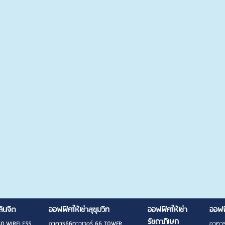
ลินจิต
ออฟฟิศให้เช่าสุขุมวิท
ออฟฟิศให้เช่า
ออฟฟ
รัชดาภิเษก
40 WIRELESS
อาคาร66ทาวเวอร์ 66 TOWER
อาคาร