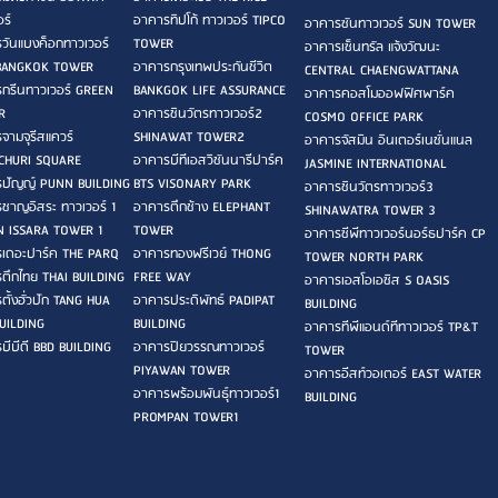
ร์
อาคารทิปโก้ ทาวเวอร์ TIPCO
อาคารซันทาวเวอร์ SUN TOWER
วันแบงค็อกทาวเวอร์
TOWER
อาคารเซ็นทรัล แจ้งวัฒนะ
BANGKOK TOWER
อาคารกรุงเทพประกันชีวิต
CENTRAL CHAENGWATTANA
กรีนทาวเวอร์ GREEN
BANKGOK LIFE ASSURANCE
อาคารคอสโมออฟฟิศพาร์ค
R
อาคารชินวัตรทาวเวอร์2
COSMO OFFICE PARK
จามจุรีสแควร์
SHINAWAT TOWER2
อาคารจัสมิน อินเตอร์เนชั่นแนล
CHURI SQUARE
อาคารบีทีเอสวิชันนารีปาร์ค
JASMINE INTERNATIONAL
ปัญญ์ PUNN BUILDING
BTS VISONARY PARK
อาคารชินวัตรทาวเวอร์3
ชาญอิสระ ทาวเวอร์ 1
อาคารตึกช้าง ELEPHANT
SHINAWATRA TOWER 3
 ISSARA TOWER 1
TOWER
อาคารซีพีทาวเวอร์นอร์ธปาร์ค CP
เดอะปาร์ค THE PARQ
อาคารทองฟรีเวย์ THONG
TOWER NORTH PARK
ตึกไทย THAI BUILDING
FREE WAY
อาคารเอสโอเอซิส S OASIS
ตั้งฮั่วปัก TANG HUA
อาคารประดิพัทธ์ PADIPAT
BUILDING
UILDING
BUILDING
อาคารทีพีแอนด์ทีทาวเวอร์ TP&T
บีบีดี BBD BUILDING
อาคารปิยวรรณทาวเวอร์
TOWER
PIYAWAN TOWER
อาคารอีสท์วอเตอร์ EAST WATER
อาคารพร้อมพันธ์ุทาวเวอร์1
BUILDING
PROMPAN TOWER1