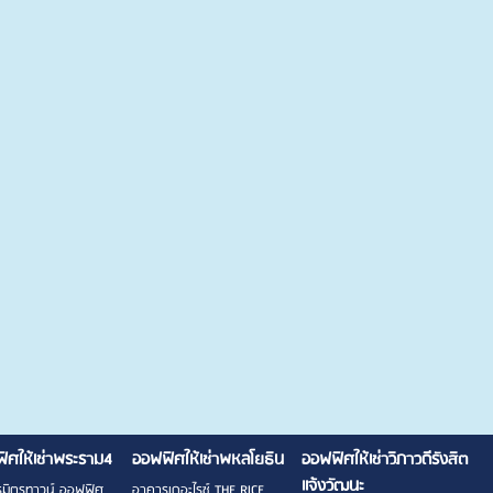
ิศให้เช่าพระราม4
ออฟฟิศให้เช่าพหลโยธิน
ออฟฟิศให้เช่าวิภาวดีรังสิต
แจ้งวัฒนะ
มิตรทาวน์ ออฟฟิศ
อาคารเดอะไรซ์ THE RICE