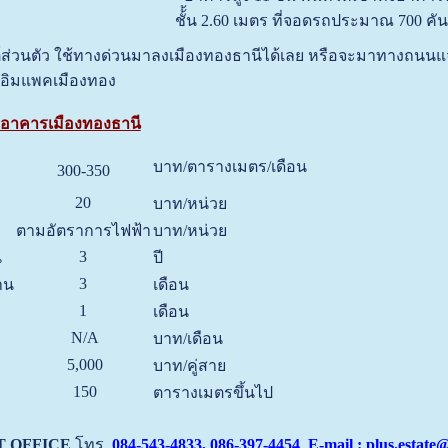
ชั้้น 2.60 เมตร ที่จอดรถประมาณ 700 คั
์ส่วนตัว ใช้ทางด่วนมาลงเมืองทองธานีได้เลย หรือจะมาทางถนนแจ้
งอิมแพคเมืองทอง
 อาคารเมืองทองธานี
บาท/ตารางเมตร/เดือน
300-350
20
บาท/หน่วย
ตามอัตราการไฟฟ้า
บาท/หน่วย
3
น
ปี
3
าน
เดือน
1
เดือน
N/A
บาท/เดือน
5,000
บาท/คู่สาย
150
ตารางเมตรขึ้นไป
T OFFICE
โทร
084-543-4833, 086-397-4454 E-mail : plus.estate