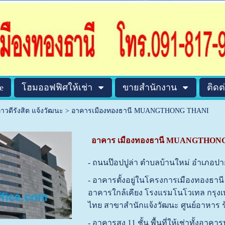
e
โฮมออฟฟิศให้เช่า
ขายสำนักงาน
ติดต
ภาวดีรังสิต แจ้งวัฒนะ
>
อาคารเมืองทองธานี MUANGTHONG THANI
อาคาร เมืองทองธานี MUANGTHON
- ถนนป๊อปปูล่า ตำบลบ้านใหม่ อำเภอปาก
- อาคารตั้งอยู่ในโครงการเมืองทองธาน
อาคารใกล้เคียง โรงแรมโนโวเทล กรุง
ไทย สาขาสำนักแจ้งวัฒนะ ศูนย์อาหาร
-
อาคารสูง 11 ชั้น
พื้นที่ให้เช่า
ทั้งอาคาร