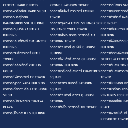
CENTRAL PARK OFFICES
KRONOS SATHORN TOWER
อาคารวานิสสา VAN
อาคารพาร์คสีลม PARK SILOM
อาคารเอ็มไพร์ ทาวเวอร์ EMPIRE
อาคารเกษรทาวเวอ
อาคารกมลสุโกศล
TOWER
อาคารคิวเฮ้าส์ เพ
KAMONSUKOLSOL BUILDING
อาคารกรุงเทพ ประกันภัย BANGKOK
PLOENCHIT
อาคารเกษมกิจ KASEMKIJ
INSURANCE YWCA TOWER
อาคารเคียนหงวน 
BUILDING
อาคารเอไอเอ สาทร ทาวเวอร์ AIA
BUILDING
อาคารชลันต์ทิพย์ CHALANTTIP
SATHORN TOWER
อาคารจีพีเอฟวิทยุ
BUILDING
อาคารคิว เฮ้าส์ ลุมพินี Q HOUSE
BUILDING
อาคารเจมส์ทาวเวอร์ GEMS
LUMPINI
อาคารดิออฟฟิศแอทเ
TOWER
อาคารจีพี เฮ้าส์ สาทร GP HOUSE
OFFICES @ CENTR
อาคารซิลลิคเฮ้าส์ ZUELLIG
SATHORN BUILDING
อาคารต้นสน TONS
HOUSE
อาคารชาร์เตอร์ สแควร์ CHARTERED
อาคารต้นสนทาวเว
อาคารซีพีทาวเวอร์ CP TOWER
SQUARE
TOWER
อาคารญาดา YADA BUILDING
อาคารสาทร สแควร์ SATHORN
อาคารปิยะเพลส PI
อาคารเตียวฮง สีลม TEO HONG
SQUARE
อาคารปาร์คเวนเชอร
SILOM
อาคารคิว เฮ้าส์ สาทร Q HOUSE
VENTURES ECOPL
อาคารธนิยะพลาซ่า THANIYA
SATHORN
อาคารออลซีซั่น เ
PLAZA
อาคารทีพีไอ ทาวเวอร์ TPI TOWER
PLACE
อาคารบีไอเอส B I S BUILDING
อาคารเพรสซิเด้นท์ 
PRESIDENT TOWER