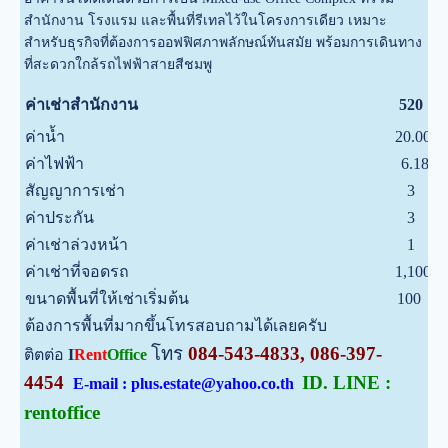
สำนักงาน โรงแรม และพื้นที่รีเทลไว้ในโครงการเดียว เหมาะ
สำหรับธุรกิจที่ต้องการออฟฟิศภาพลักษณ์ทันสมัย พร้อมการเดินทาง
ที่สะดวกใกล้รถไฟฟ้าสายสีชมพู
บ
ค่าเช่าสำนักงาน
520
ค่าน้ำ
20.00
บ
ค่าไฟฟ้า
6.18
บ
สัญญาการเช่า
3
ป
ค่าประกัน
3
เ
ค่าเช่าล่วงหน้า
1
เ
ค่าเช่าที่จอดรถ
1,100
บ
ขนาดพื้นที่ให้เช่าเริ่มต้น
100
ต
ต้องการพื้นที่มากขึ้นโทรสอบถามได้เลยครับ
โทร
084-543-4833, 086-397-
ติตต่อ
I
Rent
Office
4454
ID. LINE :
E-mail : plus.estate@yahoo.co.th
rentoffice