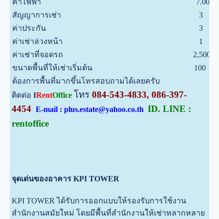
ค่าไฟฟ้า
7.00
บ
สัญญาการเช่า
3
ป
ค่าประกัน
3
เ
ค่าเช่าล่วงหน้า
1
เ
ค่าเช่าที่จอดรถ
2,500
บ
ขนาดพื้นที่ให้เช่าเริ่มต้น
100
ต
ต้องการพื้นที่มากขึ้นโทรสอบถามได้เลยครับ
โทร
084-543-4833, 086-397-
ติตต่อ
I
Rent
Office
4454
ID. LINE :
E-mail : plus.estate@yahoo.co.th
rentoffice
จุดเด่นของอาคาร KPI TOWER
KPI TOWER ได้รับการออกแบบให้รองรับการใช้งาน
สำนักงานสมัยใหม่ โดยมีพื้นที่สำนักงานให้เช่าหลากหลาย