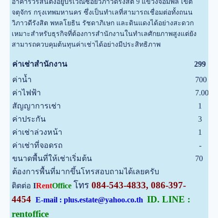
อาคารวรสินตั้งอยู่บริเวณซอยวิภาวดีรังสิต 9 แขวงจอมพล เขต
จตุจักร กรุงเทพมหานคร ซึ่งเป็นทำเลที่สามารถเชื่อมต่อทั้งถนน
วิภาวดีรังสิต พหลโยธิน รัชดาภิเษก และดินแดงได้อย่างสะดวก
เหมาะสำหรับธุรกิจที่ต้องการสำนักงานในทำเลศักยภาพสูงแต่ยัง
สามารถควบคุมต้นทุนค่าเช่าได้อย่างมีประสิทธิภาพ
บ
ค่าเช่าสำนักงาน
299
ค่าน้ำ
700
บ
ค่าไฟฟ้า
7.00
บ
สัญญาการเช่า
1
ป
ค่าประกัน
3
เ
ค่าเช่าล่วงหน้า
1
เ
ค่าเช่าที่จอดรถ
-
บ
ขนาดพื้นที่ให้เช่าเริ่มต้น
70
ต
ต้องการพื้นที่มากขึ้นโทรสอบถามได้เลยครับ
โทร
084-543-4833, 086-397-
ติตต่อ
I
Rent
Office
4454
ID. LINE :
E-mail : plus.estate@yahoo.co.th
rentoffice