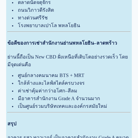
ตลาดนัดจตุจักร
ถนนวิภาวดีรังสิต
ทางด่วนศรีรัช
โรงพยาบาลเปาโล พหลโยธิน
ข้อดีของการเช่าสำนักงานย่านพหลโยธิน–ลาดพร้าว
ย่านนี้ถือเป็น New CBD ฝั่งเหนือที่เติบโตอย่างรวดเร็ว โดย
มีจุดเด่นคือ
ศูนย์กลางคมนาคม BTS + MRT
ใกล้ห้างและไลฟ์สไตล์ครบวงจร
ค่าเช่าคุ้มค่ากว่าอโศก–สีลม
มีอาคารสำนักงาน Grade A จำนวนมาก
เป็นศูนย์รวมบริษัทเทคและองค์กรสมัยใหม่
สรุป
อาคาร รสา ทาวเวอร์ เป็นอาคารสำนักงาน Grade A ขนาด