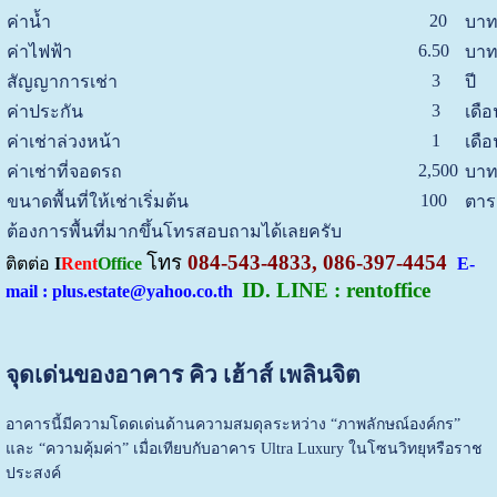
20
ค่าน้ำ
บาท
6.50
ค่าไฟฟ้า
บาท
3
สัญญาการเช่า
ปี
3
ค่าประกัน
เดือ
1
ค่าเช่าล่วงหน้า
เดือ
2,500
ค่าเช่าที่จอดรถ
บาท
100
ขนาดพื้นที่ให้เช่าเริ่มต้น
ตาร
ต้องการพื้นที่มากขึ้นโทรสอบถามได้เลยครับ
โทร
084-543-4833, 086-397-4454
ติตต่อ
I
Rent
Office
E-
ID. LINE : rentoffice
mail : plus.estate@yahoo.co.th
จุดเด่นของอาคาร คิว เฮ้าส์ เพลินจิต
อาคารนี้มีความโดดเด่นด้านความสมดุลระหว่าง “ภาพลักษณ์องค์กร”
และ “ความคุ้มค่า” เมื่อเทียบกับอาคาร Ultra Luxury ในโซนวิทยุหรือราช
ประสงค์