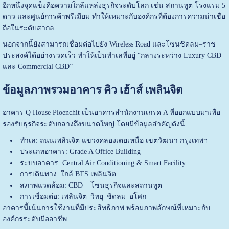
อีกหนึ่งจุดแข็งคือความใกล้แหล่งธุรกิจระดับโลก เช่น สถานทูต โรงแรม 5
ดาว และศูนย์การค้าพรีเมียม ทำให้เหมาะกับองค์กรที่ต้องการความน่าเชื่อ
ถือในระดับสากล
นอกจากนี้ยังสามารถเชื่อมต่อไปยัง
Wireless Road
และโซนชิดลม–ราช
ประสงค์ได้อย่างรวดเร็ว ทำให้เป็นทำเลที่อยู่ “กลางระหว่าง Luxury CBD
และ Commercial CBD”
ข้อมูลภาพรวมอาคาร คิว เฮ้าส์ เพลินจิต
อาคาร Q House Ploenchit เป็นอาคารสำนักงานเกรด A ที่ออกแบบมาเพื่อ
รองรับธุรกิจระดับกลางถึงขนาดใหญ่ โดยมีข้อมูลสำคัญดังนี้
ทำเล: ถนนเพลินจิต แขวงคลองเตยเหนือ เขตวัฒนา กรุงเทพฯ
ประเภทอาคาร: Grade A Office Building
ระบบอาคาร: Central Air Conditioning & Smart Facility
การเดินทาง: ใกล้ BTS เพลินจิต
สภาพแวดล้อม: CBD – โซนธุรกิจและสถานทูต
การเชื่อมต่อ: เพลินจิต–วิทยุ–ชิดลม–อโศก
อาคารนี้เน้นการใช้งานที่มีประสิทธิภาพ พร้อมภาพลักษณ์ที่เหมาะกับ
องค์กรระดับมืออาชีพ