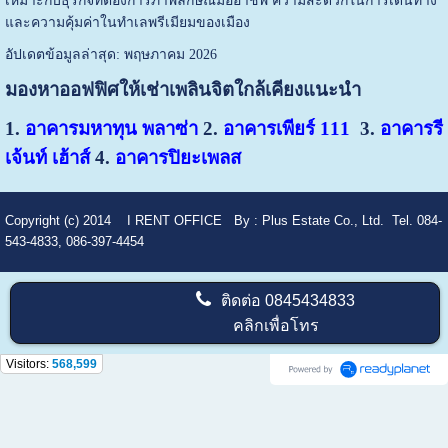
เหมาะกับธุรกิจที่ต้องการภาพลักษณ์มืออาชีพ ความสะดวกในการเดินทาง
และความคุ้มค่าในทำเลพรีเมียมของเมือง
อัปเดตข้อมูลล่าสุด: พฤษภาคม 2026
มองหาออฟฟิศให้เช่าเพลินจิตใกล้เคียงแนะนำ
1.
อาคารมหาทุน พลาซ่า
2.
อาคารเพียร์ 111
3.
อาคารรี
เจ้นท์ เฮ้าส์
4.
อาคารปิยะเพลส
Copyright (c) 2014
I RENT OFFICE
By :
Plus Estate Co., Ltd. Tel. 084-
543-4833, 086-397-4454
ติดต่อ
0845434833
คลิกเพื่อโทร
Visitors:
568,599