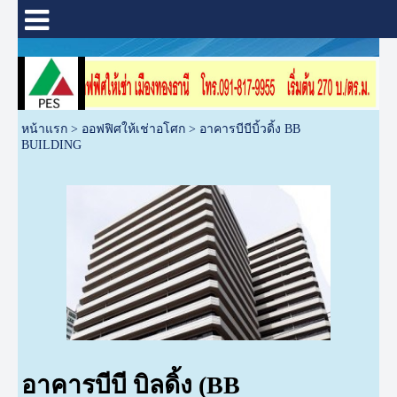
หน้าแรก
>
ออฟฟิศให้เช่าอโศก
>
อาคารบีบีบิ้วดิ้ง BB
BUILDING
อาคารบีบี บิลดิ้ง (BB