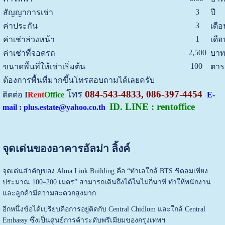
3
สัญญาการเช่า
ปี
3
ค่าประกัน
เดือ
1
ค่าเช่าล่วงหน้า
เดือ
2,500
ค่าเช่าที่จอดรถ
บาท
100
ขนาดพื้นที่ให้เช่าเริ่มต้น
ตาร
ต้องการพื้นที่มากขึ้นโทรสอบถามได้เลยครับ
โทร
084-543-4833, 086-397-4454
ติตต่อ
I
Rent
Office
E-
ID. LINE : rentoffice
mail : plus.estate@yahoo.co.th
จุดเด่นของอาคารอัลม่า ลิ้งค์
จุดเด่นสำคัญของ Alma Link Building คือ “ทำเลใกล้ BTS ชิดลมเพียง
ประมาณ 100–200 เมตร” สามารถเดินถึงได้ในไม่กี่นาที ทำให้พนักงาน
และลูกค้ามีความสะดวกสูงมาก
อีกหนึ่งข้อได้เปรียบคือการอยู่ติดกับ Central Chidlom และใกล้ Central
Embassy ซึ่งเป็นศูนย์การค้าระดับพรีเมียมของกรุงเทพฯ