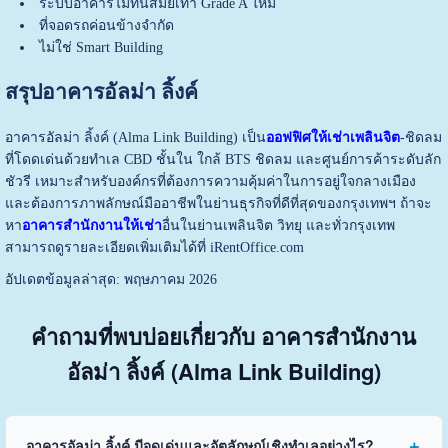
ระบบอาคารไม่ทันสมัยเท่า Grade A ใหม่
ที่จอดรถค่อนข้างจำกัด
ไม่ใช่ Smart Building
สรุปอาคารอัลม่า ลิ้งค์
อาคารอัลม่า ลิ้งค์ (Alma Link Building) เป็น
ออฟฟิศให้เช่าเพลินจิต
-ชิดลม
ที่โดดเด่นด้วยทำเล CBD ชั้นใน ใกล้ BTS ชิดลม และศูนย์การค้าระดับลัก
ชัวรี เหมาะสำหรับองค์กรที่ต้องการความคุ้มค่าในการอยู่ใจกลางเมือง
และต้องการภาพลักษณ์มืออาชีพในย่านธุรกิจที่ดีที่สุดของกรุงเทพฯ ถ้าจะ
หา
อาคารสำนักงานให้เช่า
อื่นในย่านเพลินจิต วิทยุ และทั่วกรุงเทพ
สามารถดูรายละเอียดเพิ่มเติมได้ที่
iRentOffice.com
อัปเดตข้อมูลล่าสุด: พฤษภาคม 2026
คำถามที่พบบ่อยเกี่ยวกับ อาคารสำนักงาน
อัลม่า ลิ้งค์ (Alma Link Building)
อาคารอัลม่า ลิ้งค์ มีจุดเด่นและอัตลักษณ์เชิงทำเลอย่างไร?