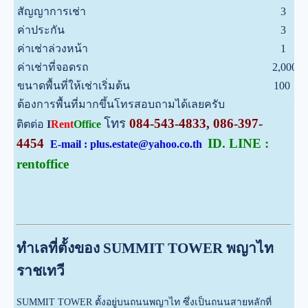
สัญญาการเช่า
3
ป
ค่าประกัน
3
เ
ค่าเช่าล่วงหน้า
1
เ
ค่าเช่าที่จอดรถ
2,000
บ
ขนาดพื้นที่ให้เช่าเริ่มต้น
100
ต
ต้องการพื้นที่มากขึ้นโทรสอบถามได้เลยครับ
โทร
084-543-4833, 086-397-
ติตต่อ
I
Rent
Office
4454
ID. LINE :
E-mail : plus.estate@yahoo.co.th
rentoffice
ทำเลที่ตั้งของ SUMMIT TOWER พญาไท
ราชเทวี
SUMMIT TOWER ตั้งอยู่บนถนนพญาไท ซึ่งเป็นถนนสายหลักที่