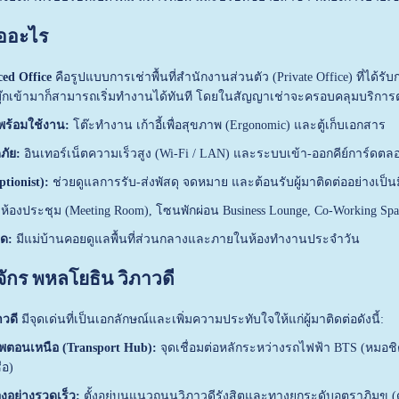
ืออะไร
ced Office
คือรูปแบบการเช่าพื้นที่สำนักงานส่วนตัว (Private Office) ที่ได้
้ตบุ๊กเข้ามาก็สามารถเริ่มทำงานได้ทันที โดยในสัญญาเช่าจะครอบคลุมบริการต
นพร้อมใช้งาน:
โต๊ะทำงาน เก้าอี้เพื่อสุขภาพ (Ergonomic) และตู้เก็บเอกสาร
ภัย:
อินเทอร์เน็ตความเร็วสูง (Wi-Fi / LAN) และระบบเข้า-ออกคีย์การ์ดตลอ
tionist):
ช่วยดูแลการรับ-ส่งพัสดุ จดหมาย และต้อนรับผู้มาติดต่ออย่างเป็น
ห้องประชุม (Meeting Room), โซนพักผ่อน Business Lounge, Co-Working Spac
ด:
มีแม่บ้านคอยดูแลพื้นที่ส่วนกลางและภายในห้องทำงานประจำวัน
จักร พหลโยธิน วิภาวดี
าวดี
มีจุดเด่นที่เป็นเอกลักษณ์และเพิ่มความประทับใจให้แก่ผู้มาติดต่อดังนี้:
พตอนเหนือ (Transport Hub):
จุดเชื่อมต่อหลักระหว่างรถไฟฟ้า BTS (หมอชิ
่อ)
งอย่างรวดเร็ว:
ตั้งอยู่บนแนวถนนวิภาวดีรังสิตและทางยกระดับอุตราภิมุข 