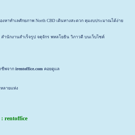
่มองหาทำเลศักยภาพ North CBD เดินทางสะดวก คุมงบประมาณได้ง่าย
า
สำนักงานสำเร็จรูป จตุจักร พหลโยธิน วิภาวดี
บนเว็บไซต์
อาชีพจาก
irentoffice.com
คอยดูแล
งหลายแห่ง
: rentoffice