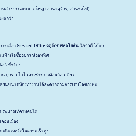
 และสวนสาธารณะขนาดใหญ่ (สวนจตุจักร, สวนรถไฟ)
มผลกว่า
บการเลือก
Serviced Office จตุจักร พหลโยธิน วิภาวดี
ได้แก่:
ที่ หรือซื้ออุปกรณ์ออฟฟิศ
48 ชั่วโมง
บ้าน ถูกรวมไว้ในค่าเช่ารายเดือนก้อนเดียว
เปลี่ยนขนาดห้องทำงานได้สะดวกตามการเติบโตของทีม
ประมาณที่ควบคุมได้
นดอนเมือง
ะอินเทอร์เน็ตความเร็วสูง