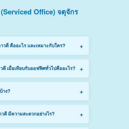
(Serviced Office) จตุจักร
ี
+
วิภาวดี คืออะไร และเหมาะกับใคร?
งเฟอร์นิเจอร์ครบถ้วน มีอินเทอร์เน็ตความเร็ว
+
ดี เมื่อเทียบกับออฟฟิศทั่วไปคืออะไร?
้นที่ส่วนกลางพร้อมให้บริการ เหมาะสำหรับ
ที่ต้องการตั้งศูนย์ประสานงานในย่านกรุงเทพ
บ
้เช่าสามารถเลือกขนาดห้องตามจำนวนทีมงานและ
+
บ้าง?
คือค่าน้ำ ค่าไฟ ค่าอินเทอร์เน็ต ค่าทำความ
ละพร้อมเข้าทำงานได้ทันที
ย่างครอบคลุม ดังนี้ครับ:
+
ภาวดี มีความสะดวกอย่างไร?