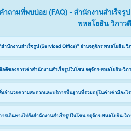
คำถามที่พบบ่อย (FAQ) - สำนักงานสำเร็จรูป 
พหลโยธิน วิภาวด
 "สำนักงานสำเร็จรูป (Serviced Office)" ย่านจตุจักร พหลโยธิน 
ักงานสำเร็จรูป (Serviced Office) คือพื้นที่ออฟฟิศพร้อมใช้งานที่ตกแต่
 ข้อดีของการเช่าสำนักงานสำเร็จรูปในโซน จตุจักร-พหลโยธิน-วิภาว
 และสิ่งอำนวยความสะดวกส่วนกลาง เช่น ห้องประชุม ทีมรีเซปชัน และพื
ษัทเปิดใหม่, สตาร์ทอัพ, ธุรกิจเทคโนโลยี, บริษัทโลจิสติกส์ หรือองค์กร
นเหนือ โดยไม่ต้องเสียเวลาและงบประมาณในการตกแต่งสถานที่เองครั
ดีหลักคือ **ความยืดหยุ่นสูงและการเชื่อมต่อทำเลศักยภาพ** ครับ ผู
 สิ่งอำนวยความสะดวกและบริการพื้นฐานที่รวมอยู่ในค่าเช่ามีอะไร
บเพิ่ม-ลดได้สะดวก สัญญาเช่ายืดหยุ่นเริ่มต้นได้ตั้งแต่ระยะสั้น ที่สำคัญ
อาด ถูกรวมอยู่ในค่าเช่าก้อนเดียว ทำให้ควบคุมงบประมาณได้ง่ายดายแ
กเกจสำนักงานสำเร็จรูปในโซนนี้รวมบริการและสิ่งอำนวยความสะดวกไว้อ
 การเดินทางไปยังสำนักงานสำเร็จรูปในโซน จตุจักร-พหลโยธิน-วิ
ต๊ะ เก้าอี้ทำงาน ergonomic และตู้เก็บเอกสาร
ินเทอร์เน็ตความเร็วสูง (Wi-Fi / LAN)