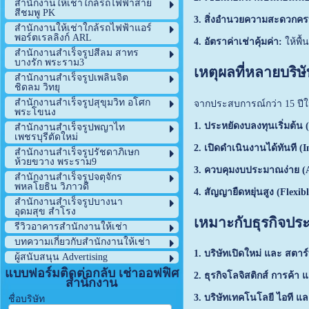
สำนักงานให้เช่าใกล้รถไฟฟ้าสาย
สีชมพู PK
3. สิ่งอำนวยความสะดวกคร
สำนักงานให้เช่าใกล้รถไฟฟ้าแอร์
พอร์ตเรลลิงก์ ARL
4. อัตราค่าเช่าคุ้มค่า:
ให้พื้
สำนักงานสำเร็จรูปสีลม สาทร
บางรัก พระราม3
เหตุผลที่หลายบริษั
สำนักงานสำเร็จรูปเพลินจิต
ชิดลม วิทยุ
สำนักงานสำเร็จรูปสุขุมวิท อโศก
จากประสบการณ์กว่า 15 ปีใน
พระโขนง
1. ประหยัดงบลงทุนเริ่มต้น 
สำนักงานสำเร็จรูปพญาไท
เพชรบุรีตัดใหม่
2. เปิดดำเนินงานได้ทันที (
สำนักงานสำเร็จรูปรัชดาภิเษก
ห้วยขวาง พระราม9
3. ควบคุมงบประมาณง่าย (All
สำนักงานสำเร็จรูปจตุจักร
พหลโยธิน วิภาวดี
4. สัญญายืดหยุ่นสูง (Flexib
สำนักงานสำเร็จรูปบางนา
อุดมสุข สำโรง
เหมาะกับธุรกิจปร
รีวิวอาคารสำนักงานให้เช่า
บทความเกี่ยวกับสำนักงานให้เช่า
1. บริษัทเปิดใหม่ และ สตาร์
ผู้สนับสนุน Advertising
แบบฟอร์มติดต่อกลับ เช่าออฟฟิศ
2. ธุรกิจโลจิสติกส์ การค้า
สำนักงาน
3. บริษัทเทคโนโลยี ไอที แ
ชื่อบริษัท