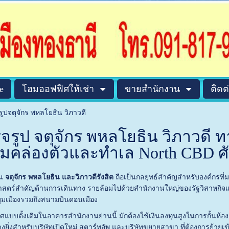
e
โฮมออฟฟิศให้เช่า
ขายสำนักงาน
ติดต
ูปจตุจักร พหลโยธิน วิภาวดี
จรูป จตุจักร พหลโยธิน วิภาวดี ทา
มคล่องตัวและทำเล North CBD ศ
าน
จตุจักร พหลโยธิน และวิภาวดีรังสิต
ถือเป็นกลยุทธ์สำคัญสำหรับองค์กรที่
ยุทธศาสตร์สำคัญด้านการเดินทาง รายล้อมไปด้วยสำนักงานใหญ่ของรัฐวิสาห
กมุมเมืองรวมถึงสนามบินดอนเมือง
ิศแบบดั้งเดิมในอาคารสำนักงานย่านนี้ มักต้องใช้เงินลงทุนสูงในการกั้น
่างยิ่งสำหรับบริษัทเปิดใหม่ สตาร์ทอัพ และบริษัทขยายสาขา ที่ต้องการย้า