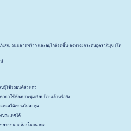
ิเสก, ถนนลาดพร้าว และอยู่ใกล้จุดขึ้น-ลงทางยกระดับอุตราภิมุข (โท
น์
บผู้ใช้รถยนต์ส่วนตัว
วตาใช้ห้องประชุมเรียบร้อยแล้วหรือยัง
อคอลได้อย่างไม่สะดุด
างประเทศได้
รขอขยายขนาดห้องในอนาคต