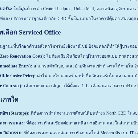
บครัน:
ใกล้ศูนย์การค้า Central Ladprao, Union Mall, ตลาดนัดจตุจักร
นที่และบริการมาตรฐานเดียวกับ CBD ชั้นใน แต่มาในราคาที่คุ้มค่า สมเหตุส
ทเลือก Serviced Office
ฐานะที่ปรึกษาด้านอสังหาริมทรัพย์เชิงพาณิชย์ ปัจจัยหลักที่ทำให้ผู้ประกอ
(Zero Renovation Costs):
ไม่ต้องเสียเงินก้อนใหญ่ในการออกแบบ ตกแต่งสถาน
Immediate Entry):
สามารถทำสัญญาและย้ายทีมงานเข้าทำงานได้ภายใน 24-
-Inclusive Price):
ค่าไฟ ค่าน้ำ ค่าแอร์ ค่าน้ำดื่ม อินเทอร์เน็ต และค่าแม่
le Contract):
เลือกระยะเวลาสัญญาได้ตั้งแต่ 1-12 เดือน และสามารถปรับ
ะเภทใด
ทอัพ (Startups):
ที่ต้องการสำนักงานภาพลักษณ์ดีบนทำเล North CBD ในงบ
 และการขนส่ง:
ที่ต้องการทำเลเชื่อมต่อสายเหนือ สายอีสาน และใกล้สนามบิ
ละ วิศวกรรม:
ที่ต้องการสภาพแวดล้อมการทำงานสไตล์ Modern มีระบบ IT แล