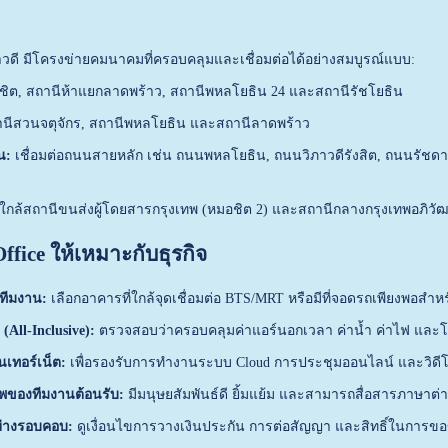
วดี มีโครงข่ายคมนาคมที่ครอบคลุมและเชื่อมต่อได้อย่างสมบูรณ์แบบ:
ิต, สถานีห้าแยกลาดพร้าว, สถานีพหลโยธิน 24 และสถานีรัชโยธิน
นีสวนจตุจักร, สถานีพหลโยธิน และสถานีลาดพร้าว
น:
เชื่อมต่อถนนสายหลัก เช่น ถนนพหลโยธิน, ถนนวิภาวดีรังสิต, ถนนรัชดาภ
ใกล้สถานีขนส่งผู้โดยสารกรุงเทพ (หมอชิต 2) และสถานีกลางกรุงเทพอภิวัฒ
Office ให้เหมาะกับธุรกิจ
ทีมงาน:
เลือกอาคารที่ใกล้จุดเชื่อมต่อ BTS/MRT หรือมีที่จอดรถเพียงพอสำหรั
All-Inclusive):
ตรวจสอบว่าครอบคลุมค่าแอร์นอกเวลา ค่าน้ำ ค่าไฟ และโค
เทอร์เน็ต:
เพื่อรองรับการทำงานระบบ Cloud การประชุมออนไลน์ และวิดีโ
ีพของทีมงานต้อนรับ:
มีมนุษยสัมพันธ์ดี ยิ้มแย้ม และสามารถสื่อสารภาษาต่
ย่างรอบคอบ:
ดูเงื่อนไขการวางเงินประกัน การต่อสัญญา และสิทธิ์ในกา