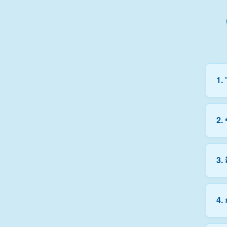
1.
สำน
2.
สูง
บริ
ตอ
ข้อ
3.
ปรั
สะ
แพ็
4.
• โ
• อ