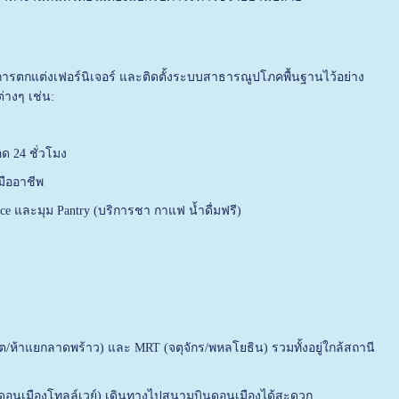
รับการตกแต่งเฟอร์นิเจอร์ และติดตั้งระบบสาธารณูปโภคพื้นฐานไว้อย่าง
่างๆ เช่น:
ด 24 ชั่วโมง
มืออาชีพ
e และมุม Pantry (บริการชา กาแฟ น้ำดื่มฟรี)
ต/ห้าแยกลาดพร้าว) และ MRT (จตุจักร/พหลโยธิน) รวมทั้งอยู่ใกล้สถานี
(ดอนเมืองโทลล์เวย์) เดินทางไปสนามบินดอนเมืองได้สะดวก