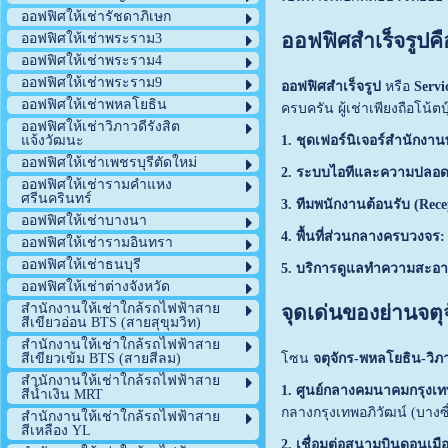
ออฟฟิศให้เช่ารัชดาภิเษก
ออฟฟิศสำเร็จรูปค
ออฟฟิศให้เช่าพระราม3
ออฟฟิศให้เช่าพระราม4
ออฟฟิศให้เช่าพระราม9
ออฟฟิศสำเร็จรูป
หรือ
Servi
ออฟฟิศให้เช่าพหลโยธิน
ครบครัน ผู้เช่าเพียงถือโน
ออฟฟิศให้เช่าวิภาวดีรังสิต
1. ชุดเฟอร์นิเจอร์สำนักงา
แจ้งวัฒนะ
ออฟฟิศให้เช่าเพชรบุรีตัดใหม่
2. ระบบไอทีและความปลอด
ออฟฟิศให้เช่ารามคำแหง
ศรีนครินทร์
3. ทีมพนักงานต้อนรับ (Recep
ออฟฟิศให้เช่าบางนา
4. พื้นที่ส่วนกลางครบวงจร:
ออฟฟิศให้เช่ารามอินทรา
ออฟฟิศให้เช่าธนบุรี
5. บริการดูแลทำความสะอา
ออฟฟิศให้เช่าต่างจังหวัด
สำนักงานให้เช่าใกล้รถไฟฟ้าสาย
จุดเด่นของย่านจตุ
สีเขียวอ่อน BTS (สายสุขุมวิท)
สำนักงานให้เช่าใกล้รถไฟฟ้าสาย
โซน
จตุจักร-พหลโยธิน-วิภ
สีเขียวเข้ม BTS (สายสีลม)
สำนักงานให้เช่าใกล้รถไฟฟ้าสาย
1. ศูนย์กลางคมนาคมกรุงเท
สีน้ำเงิน MRT
กลางกรุงเทพอภิวัฒน์ (บางซื
สำนักงานให้เช่าใกล้รถไฟฟ้าสาย
สีเหลือง YL
2. เชื่อมต่อสนามบินดอนเมือ