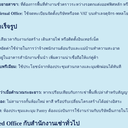
ือขยายสาขา:
ที่ต้องการพื้นที่ทำงานชั่วคราวระหว่างรอตกแต่งออฟฟิศหลัก 
irtual Office:
ใช้จดทะเบียนจัดตั้งบริษัทหรือจด VAT บนทำเลจตุจักร-พหลโย
ร็จรูป
เสียเวลากับงานก่อสร้าง เดินสายไฟ หรือติดตั้งอินเทอร์เน็ต
ยัดค่าใช้จ่ายในการว่าจ้างพนักงานต้อนรับและแม่บ้านทำความสะอาด
อยู่ในอาคารสำนักงานชั้นนำ เพิ่มความน่าเชื่อถือให้แก่คู่ค้า
ับพรีเมียม:
ใช้ประโยชน์จากห้องประชุมส่วนกลางและมุมพักผ่อนได้ทันที
กว่าเมื่อคำนวณระยะยาว:
หากเปรียบเทียบกับการเช่าพื้นที่เปล่าสำหรับสัญญา
้อง:
ไม่สามารถกั้นห้องใหม่ ทาสี หรือปรับเปลี่ยนโครงสร้างได้อย่างอิสระ
ง:
ห้องประชุมและมุม Pantry ต้องแบ่งปันการใช้งานร่วมกับบริษัทอื่นภายใ
ed Office กับสำนักงานเช่าทั่วไป