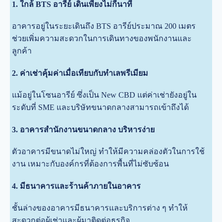
1. ใกล้ BTS อารีย์ เดินเพียงไม่กี่นาที
อาคารอยู่ในระยะเดินถึง BTS อารีย์ประมาณ 200 เมตร
ช่วยเพิ่มความสะดวกในการเดินทางของพนักงานและ
ลูกค้า
2. ค่าเช่าคุ้มค่าเมื่อเทียบกับทำเลพรีเมียม
แม้อยู่ในโซนอารีย์ ซึ่งเป็น New CBD แต่ค่าเช่ายังอยู่ใน
ระดับที่ SME และบริษัทขนาดกลางสามารถเข้าถึงได้
3. อาคารสำนักงานขนาดกลาง บริหารง่าย
ตัวอาคารมีขนาดไม่ใหญ่ ทำให้มีความคล่องตัวในการใช้
งาน เหมาะกับองค์กรที่ต้องการพื้นที่ไม่ซับซ้อน
4. มีธนาคารและร้านค้าภายในอาคาร
ชั้นล่างของอาคารมีธนาคารและบริการต่าง ๆ ทำให้
สะดวกต่อผู้เช่าและผู้มาติดต่อธุรกิจ