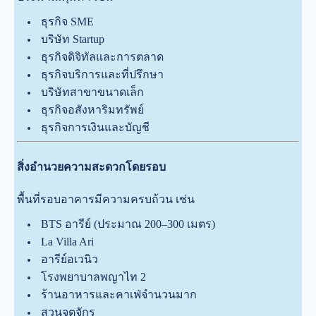
ธุรกิจ SME
บริษัท Startup
ธุรกิจดิจิทัลและการตลาด
ธุรกิจบริการและที่ปรึกษา
บริษัทสาขาขนาดเล็ก
ธุรกิจอสังหาริมทรัพย์
ธุรกิจการเงินและบัญชี
สิ่งอำนวยความสะดวกโดยรอบ
พื้นที่รอบอาคารมีความครบถ้วน เช่น
BTS อารีย์ (ประมาณ 200–300 เมตร)
La Villa Ari
อารีย์อเวนิว
โรงพยาบาลพญาไท 2
ร้านอาหารและคาเฟ่จำนวนมาก
สวนจตุจักร