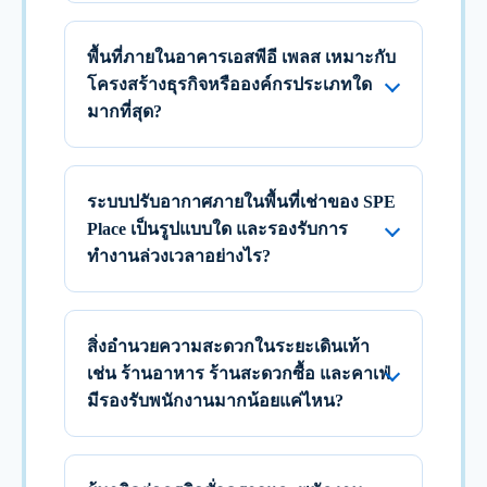
พื้นที่ภายในอาคารเอสพีอี เพลส เหมาะกับ
โครงสร้างธุรกิจหรือองค์กรประเภทใด
มากที่สุด?
ระบบปรับอากาศภายในพื้นที่เช่าของ SPE
Place เป็นรูปแบบใด และรองรับการ
ทำงานล่วงเวลาอย่างไร?
สิ่งอำนวยความสะดวกในระยะเดินเท้า
เช่น ร้านอาหาร ร้านสะดวกซื้อ และคาเฟ่
มีรองรับพนักงานมากน้อยแค่ไหน?