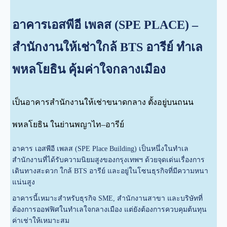
อาคารเอสพีอี เพลส (SPE PLACE) –
สำนักงานให้เช่าใกล้ BTS อารีย์ ทำเล
พหลโยธิน คุ้มค่าใจกลางเมือง
เป็นอาคารสำนักงานให้เช่าขนาดกลาง ตั้งอยู่บนถนน
พหลโยธิน ในย่านพญาไท–อารีย์
อาคาร เอสพีอี เพลส (SPE Place Building) เป็นหนึ่งในทำเล
สำนักงานที่ได้รับความนิยมสูงของกรุงเทพฯ ด้วยจุดเด่นเรื่องการ
เดินทางสะดวก ใกล้ BTS อารีย์ และอยู่ในโซนธุรกิจที่มีความหนา
แน่นสูง
อาคารนี้เหมาะสำหรับธุรกิจ SME, สำนักงานสาขา และบริษัทที่
ต้องการออฟฟิศในทำเลใจกลางเมือง แต่ยังต้องการควบคุมต้นทุน
ค่าเช่าให้เหมาะสม