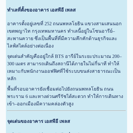
ทำเลที่ตั้งของอาคาร เอสพีอี เพลส
อาคารตั้งอยู่เลขที่ 252 ถนนพหลโยธิน แขวงสามเสนนอก
เขตพญาไท กรุงเทพมหานคร ทำเลนี้อยู่ในโซนอารีย์–
สะพานควาย ซึ่งเป็นพื้นที่ที่มีความคึกคักด้านธุรกิจและ
ไลฟ์สไตล์อย่างต่อเนื่อง
จุดเด่นสำคัญคืออยู่ใกล้ BTS อารีย์ในระยะประมาณ 200–
300 เมตร สามารถเดินถึงสถานีได้ภายในไม่กี่นาที ทำให้
เหมาะกับพนักงานออฟฟิศที่ใช้ระบบขนส่งสาธารณะเป็น
หลัก
พื้นที่รอบอาคารยังเชื่อมต่อไปยังถนนพหลโยธิน ถนน
พระราม 6 และทางด่วนศรีรัชได้สะดวก ทำให้การเดินทาง
เข้า–ออกเมืองมีความคล่องตัวสูง
จุดเด่นของอาคาร เอสพีอี เพลส