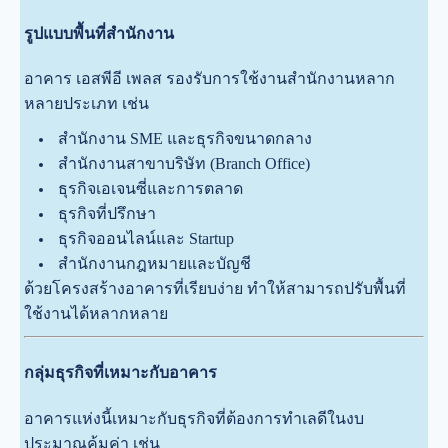
รูปแบบพื้นที่สำนักงาน
อาคาร เอสพีอี เพลส รองรับการใช้งานสำนักงานหลาก
หลายประเภท เช่น
สำนักงาน SME และธุรกิจขนาดกลาง
สำนักงานสาขาบริษัท (Branch Office)
ธุรกิจเอเจนซี่และการตลาด
ธุรกิจที่ปรึกษา
ธุรกิจออนไลน์และ Startup
สำนักงานกฎหมายและบัญชี
ด้วยโครงสร้างอาคารที่เรียบง่าย ทำให้สามารถปรับพื้นที่
ใช้งานได้หลากหลาย
กลุ่มธุรกิจที่เหมาะกับอาคาร
อาคารแห่งนี้เหมาะกับธุรกิจที่ต้องการทำเลดีในงบ
ประมาณคุ้มค่า เช่น