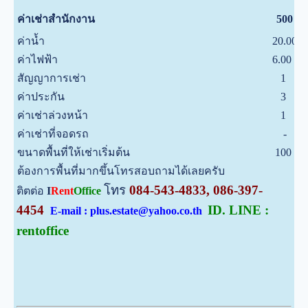
บ
ค่าเช่าสำนักงาน
500
ค่าน้ำ
20.00
บ
ค่าไฟฟ้า
6.00
บ
สัญญาการเช่า
1
ป
ค่าประกัน
3
เ
ค่าเช่าล่วงหน้า
1
เ
ค่าเช่าที่จอดรถ
-
บ
ขนาดพื้นที่ให้เช่าเริ่มต้น
100
ต
ต้องการพื้นที่มากขึ้นโทรสอบถามได้เลยครับ
โทร
084-543-4833, 086-397-
ติตต่อ
I
Rent
Office
4454
ID. LINE :
E-mail : plus.estate@yahoo.co.th
rentoffice