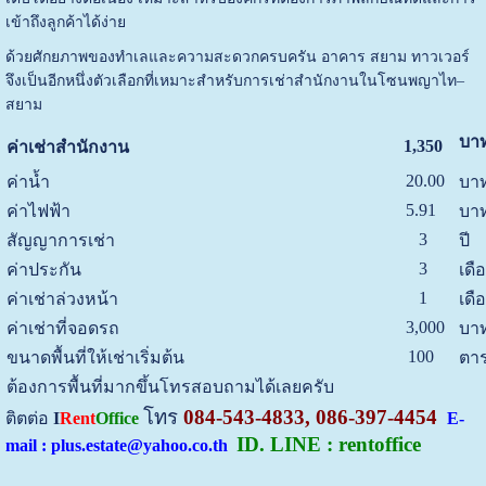
เข้าถึงลูกค้าได้ง่าย
ด้วยศักยภาพของทำเลและความสะดวกครบครัน อาคาร สยาม ทาวเวอร์
จึงเป็นอีกหนึ่งตัวเลือกที่เหมาะสำหรับการเช่าสำนักงานในโซนพญาไท–
สยาม
บาท
1,350
ค่าเช่าสำนักงาน
20.00
ค่าน้ำ
บาท
5.91
ค่าไฟฟ้า
บาท
3
สัญญาการเช่า
ปี
3
ค่าประกัน
เดื
1
ค่าเช่าล่วงหน้า
เดื
3,000
ค่าเช่าที่จอดรถ
บาท
100
ขนาดพื้นที่ให้เช่าเริ่มต้น
ตาร
ต้องการพื้นที่มากขึ้นโทรสอบถามได้เลยครับ
โทร
084-543-4833, 086-397-4454
ติตต่อ
I
Rent
Office
E-
ID. LINE : rentoffice
mail : plus.estate@yahoo.co.th