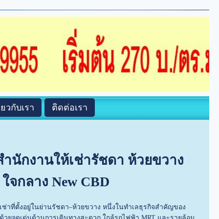
ี่ยวกับเรา
ติดต่อเรา
สำนักงานให้เช่ารัชดา ห้วยขวาง
ูง ใจกลาง New CBD
่าที่ตั้งอยู่ในย่านรัชดา–ห้วยขวาง หนึ่งในทำเลธุรกิจสำคัญของ
ว ด้วยจุดเด่นด้านการเดินทางสะดวก ใกล้รถไฟฟ้า MRT และรายล้อม