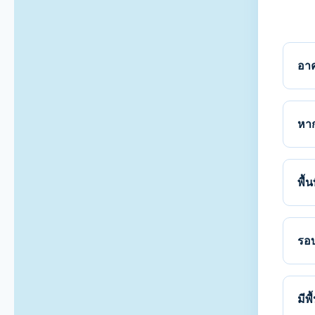
อาค
หาก
พื้
รอบ
มีพ