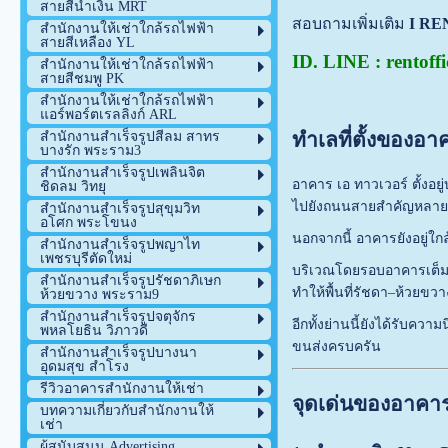
สายสีน้ำเงิน MRT
สอบถามเพิ่มเติม
I RE
สำนักงานให้เช่าใกล้รถไฟฟ้า
สายสีเหลือง YL
ID. LINE : rentoffi
สำนักงานให้เช่าใกล้รถไฟฟ้า
สายสีชมพู PK
สำนักงานให้เช่าใกล้รถไฟฟ้า
แอร์พอร์ตเรลลิงก์ ARL
ทำเลที่ตั้งของอา
สำนักงานสำเร็จรูปสีลม สาทร
บางรัก พระราม3
สำนักงานสำเร็จรูปเพลินจิต
อาคาร เอ ทาวเวอร์ ตั้ง
ชิดลม วิทยุ
ไปยังถนนสายสำคัญหลายเ
สำนักงานสำเร็จรูปสุขุมวิท
อโศก พระโขนง
นอกจากนี้ อาคารยังอยู่ใ
สำนักงานสำเร็จรูปพญาไท
เพชรบุรีตัดใหม่
บริเวณโดยรอบอาคารเต็มไป
สำนักงานสำเร็จรูปรัชดาภิเษก
ทำให้พื้นที่รัชดา–ห้วยขว
ห้วยขวาง พระราม9
สำนักงานสำเร็จรูปจตุจักร
อีกทั้งย่านนี้ยังได้รับคว
พหลโยธิน วิภาวดี
ขนส่งครบครัน
สำนักงานสำเร็จรูปบางนา
อุดมสุข สำโรง
รีวิวอาคารสำนักงานให้เช่า
จุดเด่นของอาคาร
บทความเกี่ยวกับสำนักงานให้
เช่า
ผู้สนับสนุน Advertising