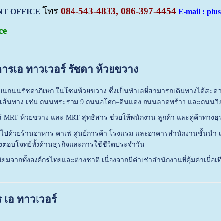
โทร
084-543-4833, 086-397-4454
NT OFFICE
E-mail : plu
ce
คารเอ ทาวเวอร์ รัชดา ห้วยขวาง
อยู่บนถนนรัชดาภิเษก ในโซนห้วยขวาง ซึ่งเป็นทำเลที่สามารถเดินทางได้ส
ส้นทาง เช่น ถนนพระราม 9 ถนนอโศก–ดินแดง ถนนลาดพร้าว และถนนวิภา
กล้ MRT ห้วยขวาง และ MRT สุทธิสาร ช่วยให้พนักงาน ลูกค้า และคู่ค้าทา
ด้วยร้านอาหาร คาเฟ่ ศูนย์การค้า โรงแรม และอาคารสำนักงานชั้นนำ เช่น 
างตอบโจทย์ทั้งด้านธุรกิจและการใช้ชีวิตประจำวัน
ามนิยมจากทั้งองค์กรไทยและต่างชาติ เนื่องจากมีค่าเช่าสำนักงานที่คุ้มค่าเมื
 เอ ทาวเวอร์