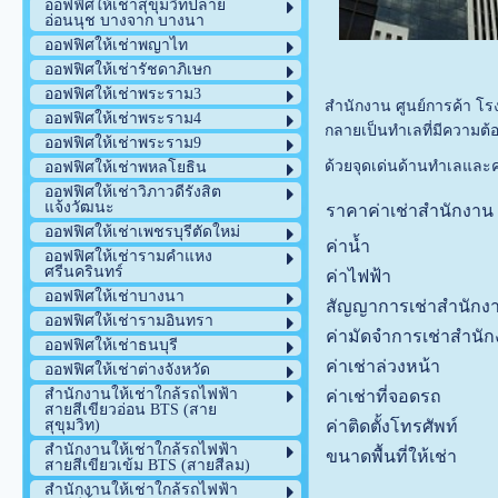
ออฟฟิศให้เช่าสุขุมวิทปลาย
อ่อนนุช บางจาก บางนา
ออฟฟิศให้เช่าพญาไท
ออฟฟิศให้เช่ารัชดาภิเษก
ออฟฟิศให้เช่าพระราม3
สำนักงาน ศูนย์การค้า โร
ออฟฟิศให้เช่าพระราม4
กลายเป็นทำเลที่มีความต้อง
ออฟฟิศให้เช่าพระราม9
ด้วยจุดเด่นด้านทำเลและค่
ออฟฟิศให้เช่าพหลโยธิน
ออฟฟิศให้เช่าวิภาวดีรังสิต
แจ้งวัฒนะ
ราคาค่าเช่าสำนักงา
ออฟฟิศให้เช่าเพชรบุรีตัดใหม่
ค่าน้ำ
ออฟฟิศให้เช่ารามคำแหง
ศรีนครินทร์
ค่าไฟฟ้า
ออฟฟิศให้เช่าบางนา
สัญญาการเช่าสำนักง
ออฟฟิศให้เช่ารามอินทรา
ค่ามัดจำการเช่าสำนั
ออฟฟิศให้เช่าธนบุรี
ค่าเช่าล่วงหน้า
ออฟฟิศให้เช่าต่างจังหวัด
สำนักงานให้เช่าใกล้รถไฟฟ้า
ค่าเช่าที่จอดรถ
สายสีเขียวอ่อน BTS (สาย
ค่าติดตั้งโทรศัพท์
สุขุมวิท)
สำนักงานให้เช่าใกล้รถไฟฟ้า
ขนาดพื้นที่ให้เช่า
สายสีเขียวเข้ม BTS (สายสีลม)
สำนักงานให้เช่าใกล้รถไฟฟ้า