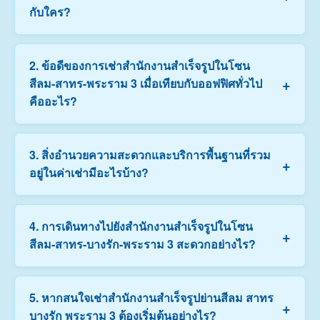
กับใคร?
สำนักงานสำเร็จรูป (Serviced Office / Co-Working
2. ข้อดีของการเช่าสำนักงานสำเร็จรูปในโซน
Space) คือออฟฟิศพร้อมใช้งานที่ตกแต่งครบด้วย
+
สีลม-สาทร-พระราม 3 เมื่อเทียบกับออฟฟิศทั่วไป
เฟอร์นิเจอร์ อินเทอร์เน็ตความเร็วสูง และมีสิ่งอำนวยความ
คืออะไร?
สะดวกส่วนกลาง เช่น ห้องประชุม แม่บ้าน และทีมรีเซปชัน
คอยต้อนรับ เหมาะสำหรับบริษัทเปิดใหม่ สตาร์ทอัพ ฟรี
แลนซ์ หรือองค์กรต่างชาติที่ต้องการตั้งสำนักงานในย่าน
ข้อดีหลักคือ **ความยืดหยุ่นและคุ้มค่า** ครับ ผู้เช่า
3. สิ่งอำนวยความสะดวกและบริการพื้นฐานที่รวม
ธุรกิจ (CBD) อย่างสีลม สาทร บางรัก หรือพระราม 3 โดย
+
สามารถเริ่มใช้งานได้ทันที ยืดหยุ่นทั้งขนาดพื้นที่ (ตั้งแต่ 1
อยู่ในค่าเช่ามีอะไรบ้าง?
ไม่ต้องลงทุนตกแต่งสถานที่เองครับ
ที่นั่งไปจนถึงห้องส่วนตัวสำหรับทีมขนาดใหญ่) และระยะ
เวลาสัญญาเช่า (เริ่มตั้งแต่แบบรายเดือน) นอกจากนี้ยัง
รวมค่าใช้จ่ายส่วนกลาง ค่าไฟฟ้า ค่าน้ำ ค่าอินเทอร์เน็ต ไว้
บริการส่วนใหญ่จะรวมสิ่งอำนวยความสะดวกไว้ครบครัน
4. การเดินทางไปยังสำนักงานสำเร็จรูปในโซน
ในราคารวมก้อนเดียว ช่วยให้บริหารงบประมาณได้ง่าย
+
เช่น:
สีลม-สาทร-บางรัก-พระราม 3 สะดวกอย่างไร?
โดยไม่ต้องเสียเงินก้อนใหญ่ในการกั้นห้องหรือซื้อ
• โต๊ะ เก้าอี้ทำงาน และตู้เก็บเอกสาร
เฟอร์นิเจอร์
• อินเทอร์เน็ตความเร็วสูง (Wi-Fi / LAN)
• พนักงานต้อนรับ (Receptionist) คอยรับ-ส่งพัสดุ และ
ทำเลโซนนี้ขึ้นชื่อว่าครอบคลุมระบบขนส่งสาธารณะมาก
5. หากสนใจเช่าสำนักงานสำเร็จรูปย่านสีลม สาทร
ต้อนรับผู้มาติดต่อ
+
ที่สุดแห่งหนึ่ง สามารถเดินทางได้สะดวกด้วยรถไฟฟ้า BTS
บางรัก พระราม 3 ต้องเริ่มต้นอย่างไร?