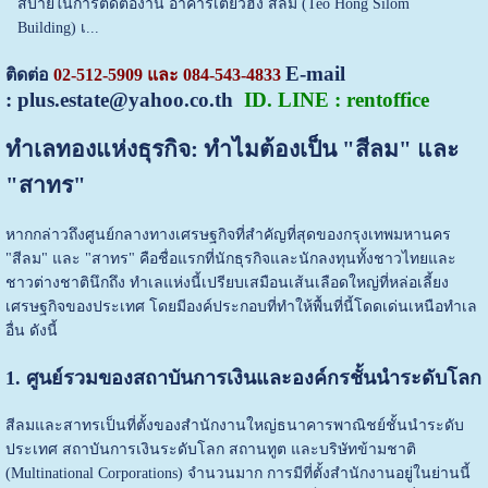
สบายในการติดต่องาน อาคารเตียวฮง สีลม (Teo Hong Silom
Building) เ...
E-mail
ติดต่อ
02-512-5909 และ 084-543-4833
:
plus.estate@yahoo.co.th
ID. LINE : rentoffice
ทำเลทองแห่งธุรกิจ: ทำไมต้องเป็น "สีลม" และ
"สาทร"
หากกล่าวถึงศูนย์กลางทางเศรษฐกิจที่สำคัญที่สุดของกรุงเทพมหานคร
"สีลม" และ "สาทร" คือชื่อแรกที่นักธุรกิจและนักลงทุนทั้งชาวไทยและ
ชาวต่างชาตินึกถึง ทำเลแห่งนี้เปรียบเสมือนเส้นเลือดใหญ่ที่หล่อเลี้ยง
เศรษฐกิจของประเทศ โดยมีองค์ประกอบที่ทำให้พื้นที่นี้โดดเด่นเหนือทำเล
อื่น ดังนี้
1. ศูนย์รวมของสถาบันการเงินและองค์กรชั้นนำระดับโลก
สีลมและสาทรเป็นที่ตั้งของสำนักงานใหญ่ธนาคารพาณิชย์ชั้นนำระดับ
ประเทศ สถาบันการเงินระดับโลก สถานทูต และบริษัทข้ามชาติ
(Multinational Corporations) จำนวนมาก การมีที่ตั้งสำนักงานอยู่ในย่านนี้