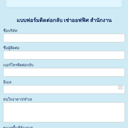
• สิทธิ์การใช้ห้องประชุม (Meeting Room) และพื้นที่
(สายสีลม), รถไฟฟ้าใต้ดิน MRT (สายสีน้ำเงิน), รถด่วน
Pantry/Pantry Cafe (กาแฟ ชา น้ำดื่มฟรี)
พิเศษ BRT (บนถนนสาทร-พระราม 3) รวมถึงเรือด่วน
• แม่บ้านทำความสะอาด และระบบรักษาความปลอดภัย
เจ้าพระยาที่สถานีตากสิน และทางด่วนหลายจุด (ทางด่วน
ท่านสามารถแจ้งจำนวนผู้ร่วมทีม (จำนวนที่นั่ง/ห้องส่วน
แบบฟอร์มติดต่อกลับ เช่าออฟฟิศ สำนักงาน
คีย์การ์ดเข้า-ออก 24 ชั่วโมง
ศรีรัช และเฉลิมมหานคร) ช่วยให้พนักงานและลูกค้าเดิน
ตัว) ทำเลที่ต้องการ และงบประมาณประมาณการให้ทีม
ทางเข้า-ออกได้จากทุกโซนในกรุงเทพฯ
งาน irentoffice.com ทราบได้เลยครับ เราจะรวบรวมตัว
ชื่อบริษัท
เลือกสำนักงานสำเร็จรูปที่ว่างในตึกชั้นนำ พร้อมทำรายการ
เปรียบเทียบราคา สิทธิประโยชน์ และนัดหมายพาเข้าชม
ชื่อผู้ติดต่อ
พื้นที่จริงโดยไม่มีค่าบริการใดๆ ทั้งสิ้นครับ
เบอร์โทรติดต่อกลับ
อีเมล
สนใจอาคาร/ทำเล
ขนาดพื้นที่ต้องการ