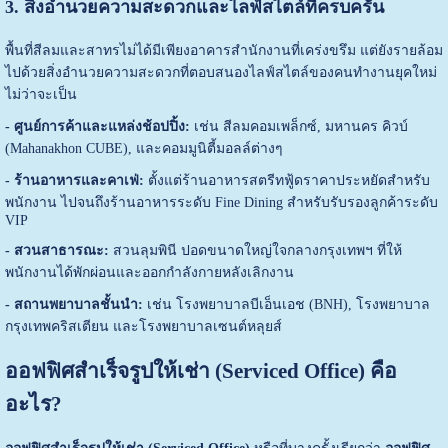
3. สิ่งอำนวยความสะดวกและไลฟ์สไตล์ที่ครบครัน
พื้นที่สีลมและสาทรไม่ได้มีเพียงอาคารสำนักงานที่เคร่งขรึม แต่ยังรายล้อม
ไปด้วยสิ่งอำนวยความสะดวกที่ตอบสนองไลฟ์สไตล์ของคนทำงานยุคใหม่
ไม่ว่าจะเป็น
- ศูนย์การค้าและแหล่งช้อปปิ้ง:
เช่น สีลมคอมเพล็กซ์, มหานคร คิวบ์
(Mahanakhon CUBE), และคอมมูนิตี้มอลล์ต่างๆ
- ร้านอาหารและคาเฟ่:
ตั้งแต่ร้านอาหารสตรีทฟู้ดราคาประหยัดสำหรับ
พนักงาน ไปจนถึงร้านอาหารระดับ Fine Dining สำหรับรับรองลูกค้าระดับ
VIP
- สวนสาธารณะ:
สวนลุมพินี ปอดขนาดใหญ่ใจกลางกรุงเทพฯ ที่ให้
พนักงานได้พักผ่อนและออกกำลังกายหลังเลิกงาน
- สถานพยาบาลชั้นนำ:
เช่น โรงพยาบาลบีเอ็นเอช (BNH), โรงพยาบาล
กรุงเทพคริสเตียน และโรงพยาบาลเซนต์หลุยส์
ออฟฟิศสำเร็จรูปให้เช่า (Serviced Office) คือ
อะไร?