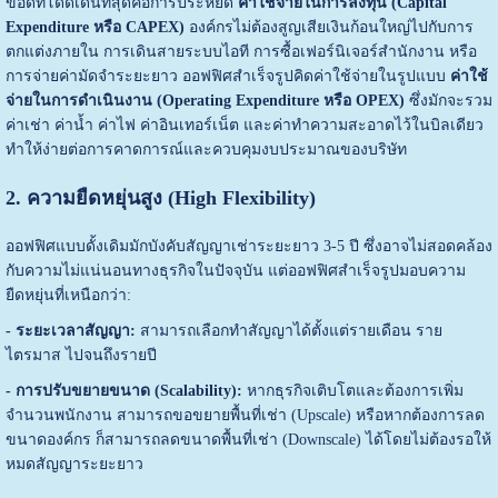
ข้อดีที่โดดเด่นที่สุดคือการประหยัด
ค่าใช้จ่ายในการลงทุน (Capital
Expenditure หรือ CAPEX)
องค์กรไม่ต้องสูญเสียเงินก้อนใหญ่ไปกับการ
ตกแต่งภายใน การเดินสายระบบไอที การซื้อเฟอร์นิเจอร์สำนักงาน หรือ
การจ่ายค่ามัดจำระยะยาว ออฟฟิศสำเร็จรูปคิดค่าใช้จ่ายในรูปแบบ
ค่าใช้
จ่ายในการดำเนินงาน (Operating Expenditure หรือ OPEX)
ซึ่งมักจะรวม
ค่าเช่า ค่าน้ำ ค่าไฟ ค่าอินเทอร์เน็ต และค่าทำความสะอาดไว้ในบิลเดียว
ทำให้ง่ายต่อการคาดการณ์และควบคุมงบประมาณของบริษัท
2. ความยืดหยุ่นสูง (High Flexibility)
ออฟฟิศแบบดั้งเดิมมักบังคับสัญญาเช่าระยะยาว 3-5 ปี ซึ่งอาจไม่สอดคล้อง
กับความไม่แน่นอนทางธุรกิจในปัจจุบัน แต่ออฟฟิศสำเร็จรูปมอบความ
ยืดหยุ่นที่เหนือกว่า:
- ระยะเวลาสัญญา:
สามารถเลือกทำสัญญาได้ตั้งแต่รายเดือน ราย
ไตรมาส ไปจนถึงรายปี
- การปรับขยายขนาด (Scalability):
หากธุรกิจเติบโตและต้องการเพิ่ม
จำนวนพนักงาน สามารถขอขยายพื้นที่เช่า (Upscale) หรือหากต้องการลด
ขนาดองค์กร ก็สามารถลดขนาดพื้นที่เช่า (Downscale) ได้โดยไม่ต้องรอให้
หมดสัญญาระยะยาว