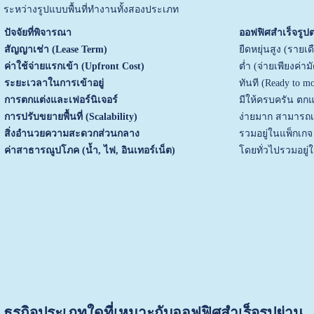
ระหว่างรูปแบบพื้นที่ทำงานทั้งสองประเภท
ปัจจัยที่พิจารณา
ออฟฟิศสำเร็จรูปต
สัญญาเช่า (Lease Term)
ยืดหยุ่นสูง (รายเดื
ค่าใช้จ่ายแรกเข้า (Upfront Cost)
ต่ำ (จ่ายเพียงค่า
ระยะเวลาในการเข้าอยู่
ทันที (Ready to mo
การตกแต่งและเฟอร์นิเจอร์
มีให้ครบครัน ตก
การปรับขยายพื้นที่ (Scalability)
ง่ายมาก สามารถเพ
สิ่งอำนวยความสะดวกส่วนกลาง
รวมอยู่ในแพ็กเกจ 
ค่าสาธารณูปโภค (น้ำ, ไฟ, อินเทอร์เน็ต)
โดยทั่วไปรวมอยู่ใ
ธุรกิจประเภทใดที่เหมาะกับออฟฟิศสำเร็จรูปย่าน