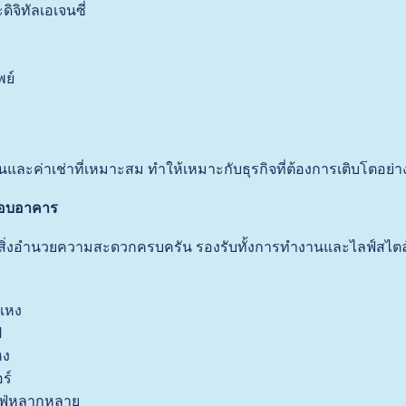
จิทัลเอเจนซี่
พย์
่นและค่าเช่าที่เหมาะสม ทำให้เหมาะกับธุรกิจที่ต้องการเติบโตอย่าง
รอบอาคาร
ิ่งอำนวยความสะดวกครบครัน รองรับทั้งการทำงานและไลฟ์สไตล
แหง
ิ
หง
ร์
ฟ่หลากหลาย