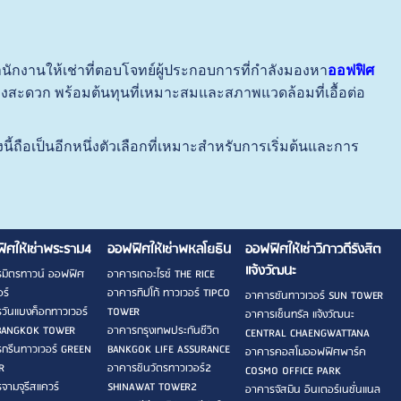
ให้เช่าที่ตอบโจทย์ผู้ประกอบการที่กำลังมองหา
ออฟฟิศ
างสะดวก พร้อมต้นทุนที่เหมาะสมและสภาพแวดล้อมที่เอื้อต่อ
ถือเป็นอีกหนึ่งตัวเลือกที่เหมาะสำหรับการเริ่มต้นและการ
ิศให้เช่าพระราม4
ออฟฟิศให้เช่าพหลโยธิน
ออฟฟิศให้เช่าวิภาวดีรังสิต
แจ้งวัฒนะ
มิตรทาวน์ ออฟฟิศ
อาคารเดอะไรซ์ THE RICE
ร์
อาคารทิปโก้ ทาวเวอร์ TIPCO
อาคารซันทาวเวอร์ SUN TOWER
วันแบงค็อกทาวเวอร์
TOWER
อาคารเซ็นทรัล แจ้งวัฒนะ
BANGKOK TOWER
อาคารกรุงเทพประกันชีวิต
CENTRAL CHAENGWATTANA
กรีนทาวเวอร์ GREEN
BANKGOK LIFE ASSURANCE
อาคารคอสโมออฟฟิศพาร์ค
R
อาคารชินวัตรทาวเวอร์2
COSMO OFFICE PARK
จามจุรีสแควร์
SHINAWAT TOWER2
อาคารจัสมิน อินเตอร์เนชั่นแนล