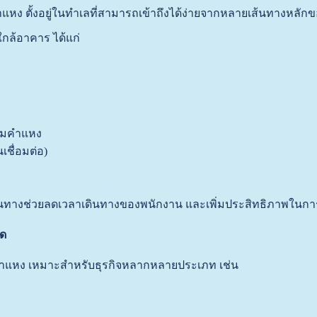
 ตั้งอยู่ในทำเลที่สามารถเข้าถึงได้ง่ายจากหลายเส้นทางหลักข
ล้อาคาร ได้แก่
รามคำแหง
ชื่อมต่อ)
ทางช่วยลดเวลาเดินทางของพนักงาน และเพิ่มประสิทธิภาพในการ
ใด
แหง เหมาะสำหรับธุรกิจหลากหลายประเภท เช่น