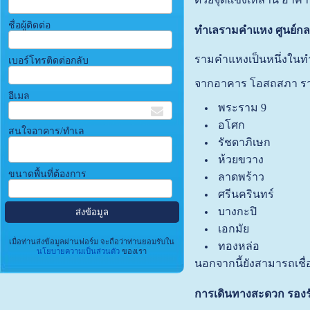
ชื่อผู้ติดต่อ
ทำเลรามคำแหง ศูนย์กลา
รามคำแหงเป็นหนึ่งในทำเ
เบอร์โทรติดต่อกลับ
จากอาคาร โอสถสภา รามค
อีเมล
พระราม 9
อโศก
สนใจอาคาร/ทำเล
รัชดาภิเษก
ห้วยขวาง
ขนาดพื้นที่ต้องการ
ลาดพร้าว
ศรีนครินทร์
บางกะปิ
เอกมัย
เมื่อท่านส่งข้อมูลผ่านฟอร์ม จะถือว่าท่านยอมรับใน
ทองหล่อ
นโยบายความเป็นส่วนตัว
ของเรา
นอกจากนี้ยังสามารถเชื
การเดินทางสะดวก รองร