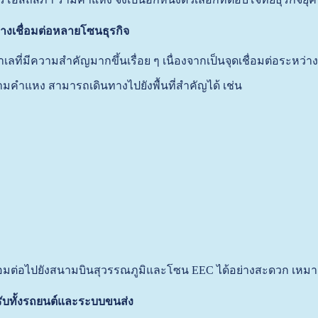
งเชื่อมต่อหลายโซนธุรกิจ
ลที่มีความสำคัญมากขึ้นเรื่อย ๆ เนื่องจากเป็นจุดเชื่อมต่อระหว
ำแหง สามารถเดินทางไปยังพื้นที่สำคัญได้ เช่น
่อมต่อไปยังสนามบินสุวรรณภูมิและโซน EEC ได้อย่างสะดวก เหมาะส
ับทั้งรถยนต์และระบบขนส่ง