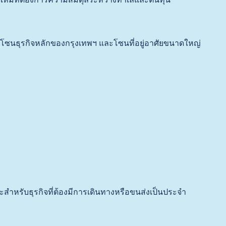
่างโซนธุรกิจหลักของกรุงเทพฯ และโซนที่อยู่อาศัยขนาดใหญ่
ำหรับธุรกิจที่ต้องมีการเดินทางหรือขนส่งเป็นประจำ