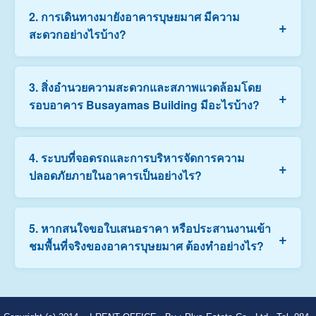
อาคารบุษยมาศ (Busayamas Building) เป็นอาคาร
2. การเดินทางมายังอาคารบุษยมาศ มีความ
+
สำนักงานสูง 16 ชั้น พื้นที่ให้เช่ารวมกว่า 9,000 ตารางเมตร
สะดวกอย่างไรบ้าง?
ตั้งอยู่บนทำเลศักยภาพใกล้เขตอุตสาหกรรม
ปู่เจ้าสมิงพราย ตัวอาคารมีพื้นที่เช่าให้เลือกหลากหลาย
ขนาด มีความสูงเพดานถึง 2.50 เมตร บรรยากาศโปร่ง
เดินทางสะดวกสบายมากครับ อาคารตั้งอยู่ติดถนน
3. สิ่งอำนวยความสะดวกและสภาพแวดล้อมโดย
สบาย เหมาะสำหรับบริษัท โลจิสติกส์ โรงงาน และองค์กร
+
ปู่เจ้าสมิงพราย ใกล้กับถนนวงแหวนอุตสาหกรรมและ
รอบอาคาร Busayamas Building มีอะไรบ้าง?
ที่ต้องการออฟฟิศคุณภาพในอัตราค่าเช่าที่คุ้มค่ามากครับ
สะพานภูมิพล ทำให้สามารถเดินทางข้ามไปยังถนน
พระราม 3 และเชื่อมต่อเข้าสู่ย่านศูนย์กลางธุรกิจ (CBD)
อย่างสีลมและสาทรได้ภายในเวลาเพียง 20 นาที อีกทั้งยัง
บริเวณรอบอาคารแวดล้อมด้วยสิ่งอำนวยความสะดวกครบ
4. ระบบที่จอดรถและการบริหารจัดการความ
เชื่อมต่อไปยังถนนสุขุมวิท และสถานีรถไฟฟ้า BTS สำโรง/
+
ถ้วน มีร้านอาหาร คาเฟ่ ร้านสะดวกซื้อ ธนาคาร และ
ปลอดภัยภายในอาคารเป็นอย่างไร?
ปู่เจ้า ได้อย่างสะดวกสบาย
ศูนย์การค้าชั้นนำใกล้เคียง เช่น อิมพีเรียล เวิลด์ สำโรง, บิ๊ก
ซี สำโรง รวมถึงโรงพยาบาลและหน่วยงานราชการ ช่วย
ให้การดำเนินธุรกิจและการทำธุระประจำวันของพนักงาน
ทางอาคารมีพื้นที่จอดรถรองรับภายในโครงการอย่างเพียง
5. หากสนใจขอใบเสนอราคา หรือประสานงานเข้า
เป็นไปด้วยความราบรื่น
+
พอ โดยจัดสรรสิทธิ์โควตาที่จอดรถให้ผู้เช่าตามสัดส่วน
ชมพื้นที่จริงของอาคารบุษยมาศ ต้องทำอย่างไร?
พื้นที่เช่าจริง (ตารางเมตร) ตามข้อตกลงในสัญญาเช่า ด้าน
ความปลอดภัยมีระบบกล้องวงจรปิด (CCTV) ควบคุมการ
เข้า-ออกอาคาร และเจ้าหน้าที่รักษาความปลอดภัยคอย
ท่านสามารถแจ้งขนาดพื้นที่ที่สนใจ (ตารางเมตร) งบ
ดูแลตลอด 24 ชั่วโมง
ประมาณ และรูปแบบธุรกิจให้ทีมงาน irentoffice.com