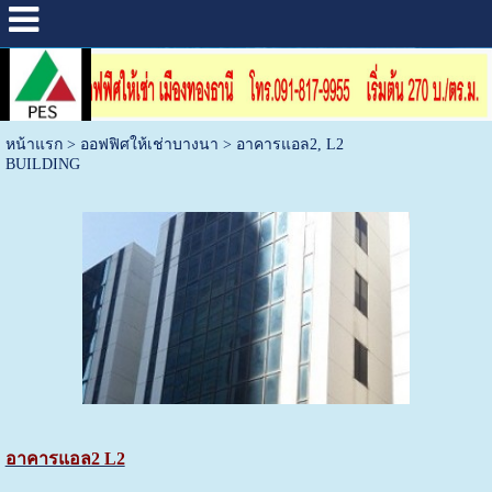
หน้าแรก
>
ออฟฟิศให้เช่าบางนา
>
อาคารแอล2, L2
BUILDING
อาคารแอล2 L2