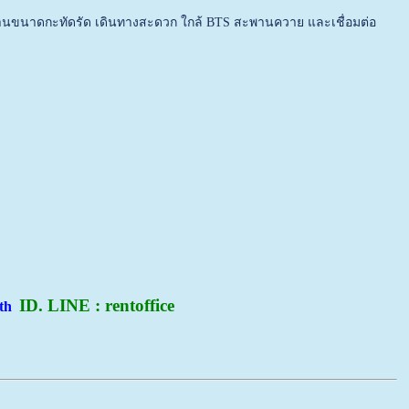
านขนาดกะทัดรัด เดินทางสะดวก ใกล้ BTS สะพานควาย และเชื่อมต่อ
ID. LINE : rentoffice
.th