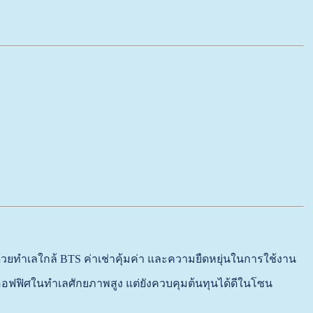
วยทำเลใกล้ BTS ค่าเช่าคุ้มค่า และความยืดหยุ่นในการใช้งาน
ออฟฟิศในทำเลศักยภาพสูง แต่ยังควบคุมต้นทุนได้ดีในโซน