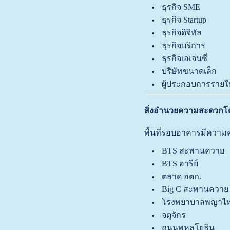
ธุรกิจ SME
ธุรกิจ Startup
ธุรกิจดิจิทัล
ธุรกิจบริการ
ธุรกิจเอเจนซี่
บริษัทขนาดเล็ก
ผู้ประกอบการรายใ
สิ่งอำนวยความสะดวกโ
พื้นที่รอบอาคารมีความ
BTS สะพานควาย
BTS อารีย์
ตลาด อตก.
Big C สะพานควาย
โรงพยาบาลพญาไท
จตุจักร
ถนนพหลโยธิน