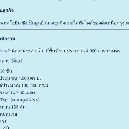
นธุรกิจ
และพหลโยธิน ซึ่งเป็นศูนย์กลางธุรกิจและไลฟ์สไตล์ของฝั่งเหนือกรุงเ
ำนักงาน
คารสำนักงานขนาดเล็ก มีพื้นที่รวมประมาณ 4,000 ตารางเมตร
คาร ได้แก่
0 ชั้น
มประมาณ 4,000 ตร.ม.
ั้งแต่ประมาณ 100–400 ตร.ม.
ระมาณ 2.50 เมตร
 Type (ควบคุมอิสระ)
ะมาณ 150 คัน
าท/หน่วย
คาร
 3 ปี