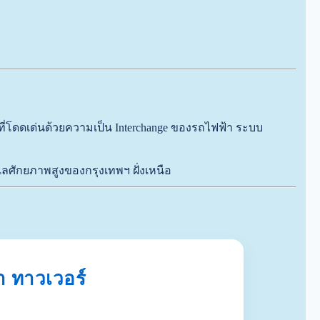
โดดเด่นด้วยความเป็น Interchange ของรถไฟฟ้า ระบบ
ลศักยภาพสูงของกรุงเทพฯ ฝั่งเหนือ
 ทาวเวอร์