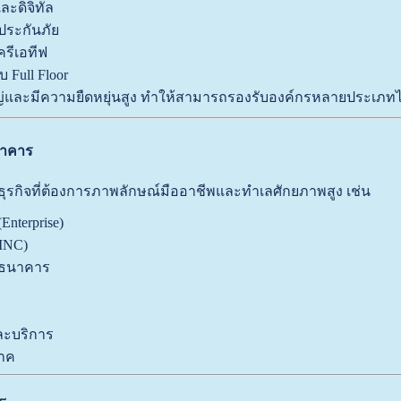
ละดิจิทัล
ประกันภัย
ครีเอทีฟ
บ Full Floor
่และมีความยืดหยุ่นสูง ทำให้สามารถรองรับองค์กรหลายประเภท
บอาคาร
ธุรกิจที่ต้องการภาพลักษณ์มืออาชีพและทำเลศักยภาพสูง เช่น
nterprise)
(MNC)
ะธนาคาร
และบริการ
ภาค