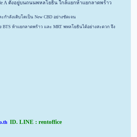
de A ตั้งอยู่บนถนนพหลโยธิน ใกล้แยกห้าแยกลาดพร้าว
 และกำลังเติบโตเป็น New CBD อย่างชัดเจน
้ง BTS ห้าแยกลาดพร้าว และ MRT พหลโยธินได้อย่างสะดวก จึง
ID. LINE : rentoffice
co.th