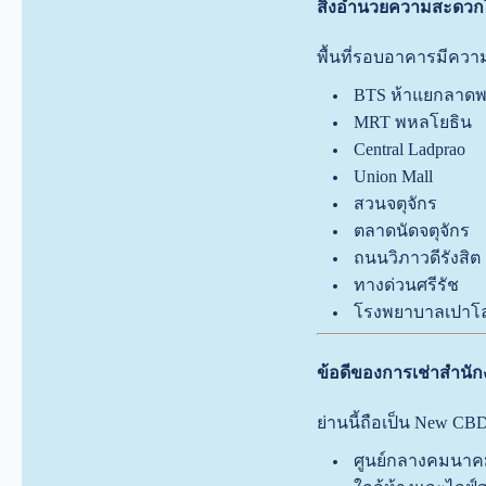
สิ่งอำนวยความสะดว
พื้นที่รอบอาคารมีควา
BTS ห้าแยกลาดพ
MRT พหลโยธิน
Central Ladprao
Union Mall
สวนจตุจักร
ตลาดนัดจตุจักร
ถนนวิภาวดีรังสิต
ทางด่วนศรีรัช
โรงพยาบาลเปาโ
ข้อดีของการเช่าสำนั
ย่านนี้ถือเป็น New CBD
ศูนย์กลางคมนาค