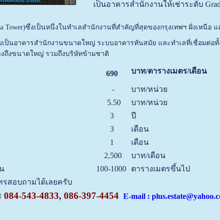
เป็นอาคารสำนักงานให้เช่าระดับ Gra
 Tower)ซึ่งเป็นหนึ่งในทำเลสำนักงานที่สำคัญที่สุดของกรุงเทพฯ ฝั่งเหนือ
มเป็นอาคารสำนักงานขนาดใหญ่ ระบบอาคารทันสมัย และทำเลที่เชื่อมต่อทั
ถึงขนาดใหญ่ รวมถึงบริษัทข้ามชาติ
บาท/ตารางเมตร/เดือน
690
-
บาท/หน่วย
5.50
บาท/หน่วย
3
ปี
3
เดือน
1
เดือน
2,500
บาท/เดือน
้น
100-1000
ตารางเมตรขึ้นไป
นโทรสอบถามได้เลยครับ
ร
084-543-4833, 086-397-4454
E-mail : plus.estate@yahoo.