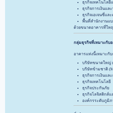
ธุรกิจเทคโนโลยีแ
ธุรกิจการเงินและ
ธุรกิจเอเจนซี่และ
พื้นที่สำนักงานแบ
ด้วยขนาดอาคารที่ใหญ
กลุ่มธุรกิจที่เหมาะกั
อาคารแห่งนี้เหมาะกับ
บริษัทขนาดใหญ่ (E
บริษัทข้ามชาติ 
ธุรกิจการเงินแล
ธุรกิจเทคโนโลยี
ธุรกิจประกันภัย
ธุรกิจโลจิสติกส์
องค์กรระดับภูมิ