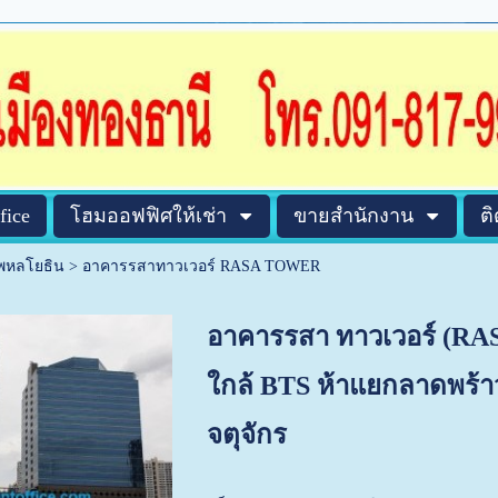
fice
โฮมออฟฟิศให้เช่า
ขายสำนักงาน
ต
าพหลโยธิน
>
อาคารรสาทาวเวอร์ RASA TOWER
อาคารรสา ทาวเวอร์ (RA
ใกล้ BTS ห้าแยกลาดพร้
จตุจักร