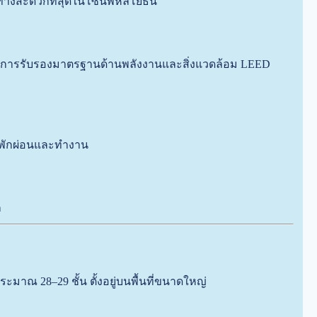
ินทางสะดวกที่สุดในโซนพหลโยธิน
รับการรับรองมาตรฐานด้านพลังงานและสิ่งแวดล้อม LEED
ับพักผ่อนและทำงาน
ก
มาณ 28–29 ชั้น ตั้งอยู่บนพื้นที่ขนาดใหญ่