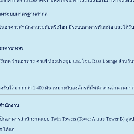
้าแยกลาดพร้าว และ MRT พหลโยธิน ทำให้เป็นหนึ่งในอาคารที่เด
ร้อมระบบมาตรฐานสากล
เป็นอาคารสำนักงานระดับพรีเมียม มีระบบอาคารทันสมัย และได้
ดวกครบวงจร
่รีเทล ร้านอาหาร คาเฟ่ ห้องประชุม และโซน Rasa Lounge สำหร
องรับได้มากกว่า 1,400 คัน เหมาะกับองค์กรที่มีพนักงานจำนวนมา
่สำนักงาน
ป็นอาคารสำนักงานแบบ Twin Towers (Tower A และ Tower B) สูงประ
 ได้แก่