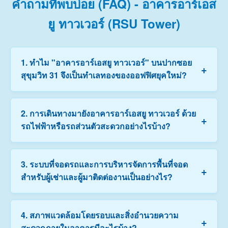
คำถามที่พบบ่อย (FAQ) - อาคารอาร์เอส
ยู ทาวเวอร์ (RSU Tower)
1. ทำไม "อาคารอาร์เอสยู ทาวเวอร์" บนปากซอย
+
สุขุมวิท 31 จึงเป็นทำเลทองของออฟฟิศยุคใหม่?
อาคารอาร์เอสยู ทาวเวอร์ ตั้งอยู่ติดถนนสุขุมวิท ปากซอย
2. การเดินทางมายังอาคารอาร์เอสยู ทาวเวอร์ ด้วย
+
สุขุมวิท 31 ซึ่งเป็นย่านธุรกิจ CBD ที่สำคัญ ตัวอาคารมีการ
รถไฟฟ้าหรือรถส่วนตัวสะดวกอย่างไรบ้าง?
ออกแบบทันสมัย ภาพลักษณ์ระดับพรีเมียม และมีสิ่ง
อำนวยความสะดวกภายในอาคารครบครัน เหมาะสำหรับ
องค์กรที่ต้องการตั้งสำนักงานในทำเลที่เดินทางสะดวกและ
สะดวกสบายมากครับ สามารถเดินทางด้วยรถไฟฟ้า BTS
3. ระบบที่จอดรถและการบริหารจัดการพื้นที่จอด
สะท้อนความน่าเชื่อถือสูงครับ
+
สถานีพร้อมพงษ์ หรือ BTS/MRT สถานีอโศก/สุขุมวิท แล้ว
สำหรับผู้เช่าและผู้มาติดต่องานเป็นอย่างไร?
ต่อรถเพียงระยะใกล้ๆ นอกจากนี้ตัวอาคารยังติดถนนใหญ่
สุขุมวิท ทำให้การเดินทางด้วยรถส่วนตัว รถแท็กซี่ หรือรถ
โดยสารสาธารณะเข้า-ออกได้ง่ายตลอดวัน
ทางอาคารมีอาคารจอดรถรองรับภายในตึกครับ โดยผู้เช่า
4. สภาพแวดล้อมโดยรอบและสิ่งอำนวยความ
+
สำนักงานจะได้รับโควตาสิทธิ์ในการจอดรถยนต์ตาม
สะดวกภายในอาคารมีอะไรบ้าง?