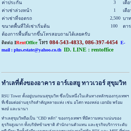
3
ค่าประกัน
เดื
1
ค่าเช่าล่วงหน้า
เดื
2,500
ค่าเช่าที่จอดรถ
บาท
100
ขนาดพื้นที่ให้เช่าเริ่มต้น
ตาร
ต้องการพื้นที่มากขึ้นโทรสอบถามได้เลยครับ
โทร
084-543-4833, 086-397-4454
ติตต่อ
I
Rent
Office
E-
ID. LINE : rentoffice
mail : plus.estate@yahoo.co.th
ทำเลที่ตั้งของอาคาร อาร์เอสยู ทาวเวอร์ สุขุมวิท
RSU Tower
ตั้งอยู่บนถนนสุขุมวิท ซึ่งเป็นหนึ่งในเส้นทางหลักของกรุงเทพฯ
ที่เชื่อมต่อย่านธุรกิจสำคัญหลายแห่ง เช่น อโศก ทองหล่อ เอกมัย พร้อม
พงษ์ และนานา
ทำเลสุขุมวิทถือเป็น “CBD หลัก” ของกรุงเทพฯ ที่มีความหนาแน่นของ
ธุรกิจสูงมาก ทั้งบริษัทข้ามชาติ สำนักงานตัวแทน และธุรกิจบริการระดับ