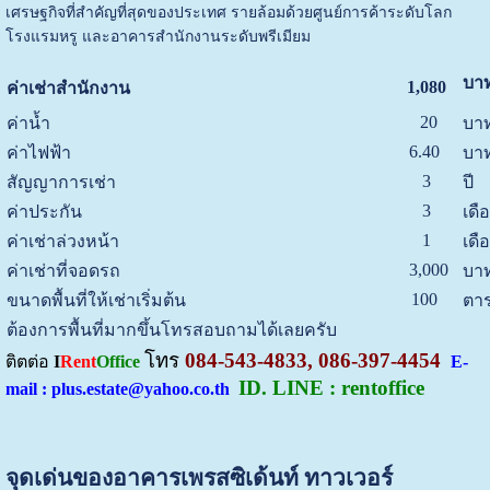
เศรษฐกิจที่สำคัญที่สุดของประเทศ รายล้อมด้วยศูนย์การค้าระดับโลก
โรงแรมหรู และอาคารสำนักงานระดับพรีเมียม
บาท
1,080
ค่าเช่าสำนักงาน
20
ค่าน้ำ
บาท
6.40
ค่าไฟฟ้า
บาท
3
สัญญาการเช่า
ปี
3
ค่าประกัน
เดื
1
ค่าเช่าล่วงหน้า
เดื
3,000
ค่าเช่าที่จอดรถ
บาท
100
ขนาดพื้นที่ให้เช่าเริ่มต้น
ตาร
ต้องการพื้นที่มากขึ้นโทรสอบถามได้เลยครับ
โทร
084-543-4833, 086-397-4454
ติตต่อ
I
Rent
Office
E-
ID. LINE : rentoffice
mail : plus.estate@yahoo.co.th
จุดเด่นของอาคารเพรสซิเด้นท์ ทาวเวอร์