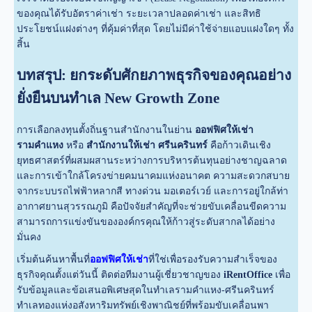
ของคุณได้รับอัตราค่าเช่า ระยะเวลาปลอดค่าเช่า และสิทธิ
ประโยชน์แฝงต่างๆ ที่คุ้มค่าที่สุด โดยไม่มีค่าใช้จ่ายแอบแฝงใดๆ ทั้ง
สิ้น
บทสรุป: ยกระดับศักยภาพธุรกิจของคุณอย่าง
ยั่งยืนบนทำเล New Growth Zone
การเลือกลงทุนตั้งถิ่นฐานสำนักงานในย่าน
ออฟฟิศให้เช่า
รามคำแหง
หรือ
สำนักงานให้เช่า ศรีนครินทร์
คือก้าวเดินเชิง
ยุทธศาสตร์ที่ผสมผสานระหว่างการบริหารต้นทุนอย่างชาญฉลาด
และการเข้าใกล้โครงข่ายคมนาคมแห่งอนาคต ความสะดวกสบาย
จากระบบรถไฟฟ้าหลากสี ทางด่วน มอเตอร์เวย์ และการอยู่ใกล้ท่า
อากาศยานสุวรรณภูมิ คือปัจจัยสำคัญที่จะช่วยขับเคลื่อนขีดความ
สามารถการแข่งขันขององค์กรคุณให้ก้าวสู่ระดับสากลได้อย่าง
มั่นคง
เริ่มต้นค้นหาพื้นที่
ออฟฟิศให้เช่า
ที่ใช่เพื่อรองรับความสำเร็จของ
ธุรกิจคุณตั้งแต่วันนี้ ติดต่อทีมงานผู้เชี่ยวชาญของ
iRentOffice
เพื่อ
รับข้อมูลและข้อเสนอพิเศษสุดในทำเลรามคำแหง-ศรีนครินทร์
ทำเลทองแห่งอสังหาริมทรัพย์เชิงพาณิชย์ที่พร้อมขับเคลื่อนพา