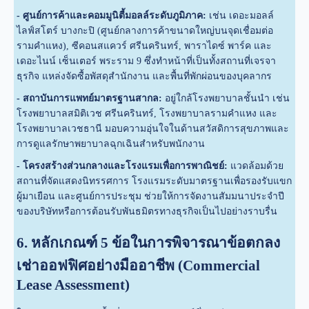
- ศูนย์การค้าและคอมมูนิตี้มอลล์ระดับภูมิภาค:
เช่น เดอะมอลล์
ไลฟ์สโตร์ บางกะปิ (ศูนย์กลางการค้าขนาดใหญ่บนจุดเชื่อมต่อ
รามคำแหง), ซีคอนสแควร์ ศรีนครินทร์, พาราไดซ์ พาร์ค และ
เดอะไนน์ เซ็นเตอร์ พระราม 9 ซึ่งทำหน้าที่เป็นทั้งสถานที่เจรจา
ธุรกิจ แหล่งจัดซื้อพัสดุสำนักงาน และพื้นที่พักผ่อนของบุคลากร
- สถาบันการแพทย์มาตรฐานสากล:
อยู่ใกล้โรงพยาบาลชั้นนำ เช่น
โรงพยาบาลสมิติเวช ศรีนครินทร์, โรงพยาบาลรามคำแหง และ
โรงพยาบาลเวชธานี มอบความอุ่นใจในด้านสวัสดิการสุขภาพและ
การดูแลรักษาพยาบาลฉุกเฉินสำหรับพนักงาน
- โครงสร้างส่วนกลางและโรงแรมเพื่อการพาณิชย์:
แวดล้อมด้วย
สถานที่จัดแสดงนิทรรศการ โรงแรมระดับมาตรฐานเพื่อรองรับแขก
ผู้มาเยือน และศูนย์การประชุม ช่วยให้การจัดงานสัมมนาประจำปี
ของบริษัทหรือการต้อนรับพันธมิตรทางธุรกิจเป็นไปอย่างราบรื่น
6. หลักเกณฑ์ 5 ข้อในการพิจารณาข้อตกลง
เช่าออฟฟิศอย่างมืออาชีพ (Commercial
Lease Assessment)