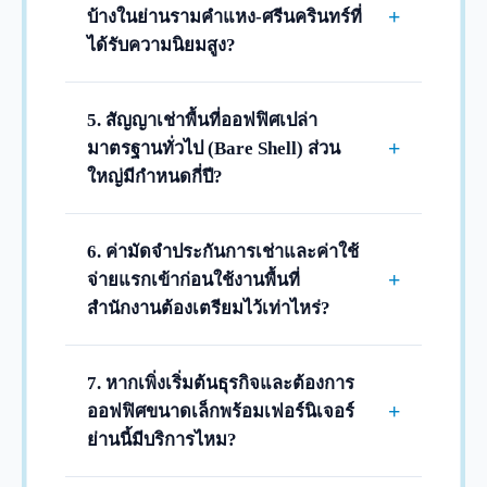
อย่างก้าวกระโดด เดินทางสะดวกรวดเร็วด้วย
+
บ้างในย่านรามคำแหง-ศรีนครินทร์ที่
ครับ
รถไฟฟ้าสายสีส้ม (ช่วงศูนย์วัฒนธรรมฯ-
ได้รับความนิยมสูง?
มีนบุรี) และรถไฟฟ้าสายสีเหลือง (ลาดพร้าว-
ในทำเลนี้มีอาคารสำนักงานชั้นนำมากมาย
สำโรง) อีกทั้งยังเชื่อมต่อกับ Airport Rail Link
เช่น อาคารโอสถสภา, อาคารยูเอ็ม ทาวเวอร์
5. สัญญาเช่าพื้นที่ออฟฟิศเปล่า
และใกล้จุดขึ้นลงทางด่วนศรีรัช มอเตอร์เวย์
(UM Tower) ใกล้แยกคลองตัน, อาคารศุภาลัย
+
มาตรฐานทั่วไป (Bare Shell) ส่วน
ทำให้เดินทางไปสนามบินสุวรรณภูมิหรือนิคม
แกรนด์ ทาวเวอร์, อาคารโมเดิร์นฟอร์ม
อุตสาหกรรมฝั่งตะวันออกได้ง่ายมากครับ
ใหญ่มีกำหนดกี่ปี?
ทาวเวอร์ (Modernform Tower) บนถนน
สำหรับพื้นที่ออฟฟิศมาตรฐานปล่อยว่างที่ผู้
ศรีนครินทร์ และอาคารแอมเพิล ทาวเวอร์
เช่าเข้ามาออกแบบ กั้นห้อง และวางระบบ
6. ค่ามัดจำประกันการเช่าและค่าใช้
รวมถึงตึกออฟฟิศมิกซ์ยูสใหม่ๆ ที่ตั้งอยู่ใกล้
ตกแต่งสถานที่เอง สัญญาเช่าทั่วไปจะเริ่มต้น
+
จ่ายแรกเข้าก่อนใช้งานพื้นที่
ห้างสรรพสินค้าชั้นนำในย่านนี้ครับ
ที่ระยะเวลาขั้นต่ำ 3 ปีครับ เพื่อล็อกเรทราคา
สำนักงานต้องเตรียมไว้เท่าไหร่?
ค่าเช่าให้คงที่ตลอดอายุสัญญา และให้คุ้มค่า
ตามเงื่อนไขมาตรฐานทั่วไปของอาคาร
ต่อต้นทุนในการลงทุนตกแต่งภายในของทางผู้
สำนักงาน จะจัดเก็บเงินประกันการเช่า
7. หากเพิ่งเริ่มต้นธุรกิจและต้องการ
เช่าครับ
(Deposit) จำนวน 3 เดือนของค่าเช่าและค่า
+
ออฟฟิศขนาดเล็กพร้อมเฟอร์นิเจอร์
บริการ และชำระค่าเช่าล่วงหน้า (Advance)
ย่านนี้มีบริการไหม?
อีก 1 เดือน รวมเป็น 4 เดือนก่อนเริ่มสิทธิ์เข้า
มีครับ สำหรับทีมงานขนาดกะทัดรัด (2-10