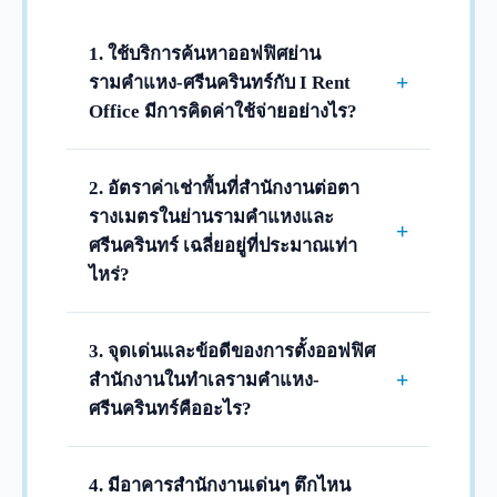
1. ใช้บริการค้นหาออฟฟิศย่าน
+
รามคำแหง-ศรีนครินทร์กับ I Rent
Office มีการคิดค่าใช้จ่ายอย่างไร?
ไม่มีค่าใช้จ่ายและค่าธรรมเนียมใดๆ จากฝั่งผู้
เช่าครับ เราให้บริการแนะนำ คัดเลือก ค้นหา
2. อัตราค่าเช่าพื้นที่สำนักงานต่อตา
พื้นที่ว่าง และประสานงานพาเข้าชมพื้นที่
รางเมตรในย่านรามคำแหงและ
+
สำนักงานจริงในทำเลรามคำแหง ศรีนครินทร์
ศรีนครินทร์ เฉลี่ยอยู่ที่ประมาณเท่า
หัวหมาก และบางกะปิ ฟรี 100% โดยผู้เช่าจะ
ไหร่?
ได้เรทราคาและเงื่อนไขตรงจากทางนิติบุคคล
อัตราค่าเช่าออฟฟิศในย่านนี้มีความคุ้มค่าสูง
ของอาคารโดยตรงครับ
และราคาประหยัดกว่าย่านใจกลางเมืองมาก
3. จุดเด่นและข้อดีของการตั้งออฟฟิศ
ครับ โดยอาคารมาตรฐานทั่วไป (Grade B)
+
สำนักงานในทำเลรามคำแหง-
ราคาเริ่มต้นจะอยู่ที่ประมาณ 350 - 500 บาท/
ศรีนครินทร์คืออะไร?
ตร.ม. ส่วนอาคารเกรดพรีเมียม (Grade A)
ทำเลรามคำแหง-ศรีนครินทร์เป็นศูนย์กลาง
ดีไซน์ทันสมัยที่อยู่ติดหรือใกล้สถานีรถไฟฟ้า
ธุรกิจฝั่งตะวันออก (Eastern CBD) ที่เติบโต
4. มีอาคารสำนักงานเด่นๆ ตึกไหน
ราคาจะอยู่ที่ประมาณ 550 - 750+ บาท/ตร.ม.