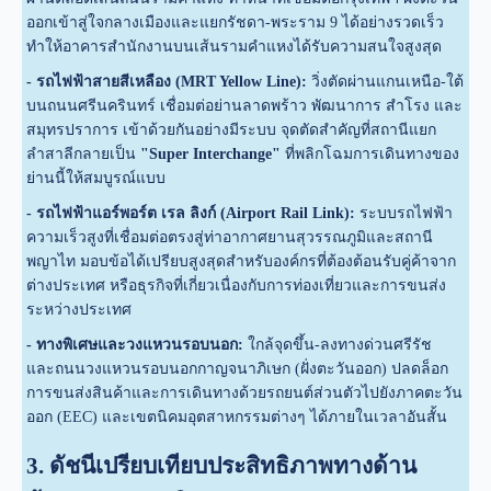
ออกเข้าสู่ใจกลางเมืองและแยกรัชดา-พระราม 9 ได้อย่างรวดเร็ว
ทำให้อาคารสำนักงานบนเส้นรามคำแหงได้รับความสนใจสูงสุด
- รถไฟฟ้าสายสีเหลือง (MRT Yellow Line):
วิ่งตัดผ่านแกนเหนือ-ใต้
บนถนนศรีนครินทร์ เชื่อมต่อย่านลาดพร้าว พัฒนาการ สำโรง และ
สมุทรปราการ เข้าด้วยกันอย่างมีระบบ จุดตัดสำคัญที่สถานีแยก
ลำสาลีกลายเป็น
"Super Interchange"
ที่พลิกโฉมการเดินทางของ
ย่านนี้ให้สมบูรณ์แบบ
- รถไฟฟ้าแอร์พอร์ต เรล ลิงก์ (Airport Rail Link):
ระบบรถไฟฟ้า
ความเร็วสูงที่เชื่อมต่อตรงสู่ท่าอากาศยานสุวรรณภูมิและสถานี
พญาไท มอบข้อได้เปรียบสูงสุดสำหรับองค์กรที่ต้องต้อนรับคู่ค้าจาก
ต่างประเทศ หรือธุรกิจที่เกี่ยวเนื่องกับการท่องเที่ยวและการขนส่ง
ระหว่างประเทศ
- ทางพิเศษและวงแหวนรอบนอก:
ใกล้จุดขึ้น-ลงทางด่วนศรีรัช
และถนนวงแหวนรอบนอกกาญจนาภิเษก (ฝั่งตะวันออก) ปลดล็อก
การขนส่งสินค้าและการเดินทางด้วยรถยนต์ส่วนตัวไปยังภาคตะวัน
ออก (EEC) และเขตนิคมอุตสาหกรรมต่างๆ ได้ภายในเวลาอันสั้น
3. ดัชนีเปรียบเทียบประสิทธิภาพทางด้าน