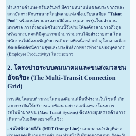
ทำเลรามคำแหง-ศรีนครินทร์ มีความหนาแน่นของประชากรและ
สถาบันการศึกษาขนาดใหญ่หลายแห่ง ซึ่งเปรียบเสมือน
"Talent
Pool"
หรือแหล่งรวมแรงงานฝีมือและบุคลากรรุ่นใหม่จำนวน
มหาศาล การตั้งออฟฟิศในย่านนี้จึงช่วยให้องค์กรสามารถดึงดูด
ทรัพยากรบุคคลที่มีคุณภาพเข้ามาร่วมงานได้อย่างง่ายดาย โดย
พนักงานไม่ต้องเผชิญกับการเดินทางที่เหนื่อยล้าเข้าสู่ใจกลางเมือง
ส่งผลดีต่อดัชนีความสุขและประสิทธิภาพการทำงานของบุคลากร
(Employee Productivity) ในระยะยาว
2. โครงข่ายระบบคมนาคมและขนส่งมวลชน
อัจฉริยะ (The Multi-Transit Connection
Grid)
การเติบโตแบบก้าวกระโดดของดีมานด์พื้นที่ทำงานในโซนนี้ เกิด
จากการเปิดให้บริการและพัฒนาอย่างต่อเนื่องของโครงการ
รถไฟฟ้ามวลชน (Mass Transit Systems) ซึ่งทลายอุปสรรคด้านการ
เดินทางในอดีตลงอย่างสิ้นเชิง:
- รถไฟฟ้าสายสีส้ม (MRT Orange Line):
แกนกลางสำคัญที่พาด
ผ่านตลอดเส้นถนนรามคำแหง ทำหน้าที่เชื่อมต่อกรุงเทพฯ ฝั่งตะวัน