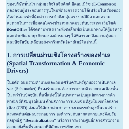
ของบริษัทชั้นนำ กลุ่มธุรกิจโลจิสติกส์ อีคอมเมิร์ซ (E-Commerce)
ตลอดจนผู้ประกอบการรุ่นใหม่ที่ต้องการความได้เปรียบในเรื่องของ
สัดส่วนค่าเช่าที่คุ้มค่า การเข้าถึงกลุ่มแรงงานฝีมือ และความ
สะดวกในการเชื่อมต่อโครงข่ายคมนาคมระดับประเทศ เว็บไซต์
iRentOffice
ได้จัดทำบทวิเคราะห์เชิงลึกเพื่อเป็นแนวทางให้ผู้บริหาร
และฝ่ายพัฒนาธุรกิจขององค์กรต่างๆ ได้พิจารณาถึงความคุ้มค่า
และปัจจัยขับเคลื่อนอสังหาริมทรัพย์พาณิชย์ในย่านนี้
1. การเปลี่ยนผ่านเชิงโครงสร้างของทำเล
(Spatial Transformation & Economic
Drivers)
ในอดีต ถนนรามคำแหงและถนนศรีนครินทร์ถูกมองว่าเป็นทำเล
รอง (Sub-market) ที่รองรับความต้องการขยายตัวจากเขตเมืองชั้น
ใน ทว่าในปัจจุบัน พื้นที่แห่งนี้ได้แปรสภาพเป็นศูนย์กลางการค้า
พาณิชย์ที่สมบูรณ์แบบ ด้วยสภาวะการแข่งขันที่สูงในเขตใจกลาง
เมือง (CBD) ส่งผลให้อัตราค่าเช่าตารางเมตรขยับสูงขึ้นจนสร้าง
แรงกดดันต่อผลประกอบการ องค์กรระดับสากลหลายแห่งจึงปรับ
กลยุทธ์สู่
"Decentralization"
หรือการกระจายศูนย์กลางสำนักงาน
ออกมายังพื้นที่รอบนอกที่มีศักยภาพเทียบเท่า