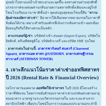
มุ่งหน้าไปทางแม่น้ำเจ้าพระยาและจุดขึ้น-ลงทางด่วนด่านสุรศักดิ์
บรรยากาศจะผสมผสานกลิ่นอายความคลาสสิกดั้งเดิมและอยู่ใกล้
โซนโรงเรียนนานาชาติชั้นนำ จุดเด่นสูงสุดของโซนนี้คือ
"ความ
คุ้มค่าของอัตราค่าเช่า"
มีอาคารให้เลือกหลากหลายเกรดในราคาที่
จับต้องได้ง่าย เหมาะสำหรับองค์กรที่เน้นการเดินทางเข้า-ออกเมือง
ฝั่งธนบุรีหรือใช้ทางด่วนเป็นหลัก
- คาแรกเตอร์ผู้เช่า:
บริษัทนำเข้า-ส่งออก (Import-Export), บริษัทโล
จิสติกส์, ครีเอทีฟสตูดิโอ, บริษัทจิวเวลรี่ และบริษัท SME รุ่นใหม่
- อาคารเด่นในย่านนี้:
อาคารชาร์เตอร์ สแควร์ (Chartered
Square)
,
อาคารแอท สาทร @SATHORN
,
อาคารเศรษฐีวรรณ
ทาวเวอร์ (SETHIWAN TOWER)
4. เจาะลึกแนวโน้มราคาค่าเช่าออฟฟิศสาทร
ปี 2026 (Rental Rate & Financial Overview)
กลไกราคาของตลาด
ออฟฟิศให้เช่าสาทร
ในปี 2026 มีโครงสร้าง
ราคาที่ชัดเจน โดยการขยับตัวของราคาค่าเช่าแปรผันตรงตามอายุ
ของอาคาร มาตรฐานระบบวิศวกรรมภายใน และระยะห่างจาก
สถานีรถไฟฟ้า เพื่อประโยชน์ในการวางแผนงบประมาณประจำปี