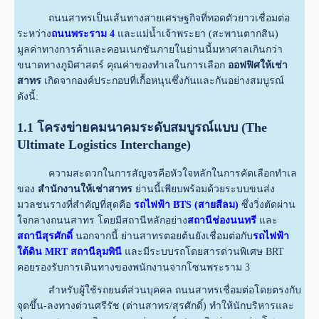
ถนนสาทรเป็นเส้นทางสายเศรษฐกิจที่ทอดตัวยาวเชื่อมต่อ
ระหว่าง
ถนนพระราม 4
และแม่น้ำเจ้าพระยา (สะพานตากสิน)
มูลค่าทางการค้าและคอนเนกชันภายในย่านนี้มหาศาลเกินกว่า
ขนาดทางภูมิศาสตร์ คุณค่าของทำเลในการเลือก
ออฟฟิศให้เช่า
สาทร
เกิดจากองค์ประกอบที่เกื้อหนุนซึ่งกันและกันอย่างสมบูรณ์
ดังนี้:
1.1 โครงข่ายคมนาคมระดับสมบูรณ์แบบ (The
Ultimate Logistics Interchange)
ความสะดวกในการสัญจรคือหัวใจหลักในการคัดเลือกทำเล
ของ
สำนักงานให้เช่าสาทร
ย่านนี้เพียบพร้อมด้วยระบบขนส่ง
มวลชนรางที่สำคัญที่สุดคือ
รถไฟฟ้า BTS (สายสีลม)
ซึ่งวิ่งตัดผ่าน
ใจกลางถนนสาทร โดยมีสถานีหลักอย่าง
สถานีช่องนนทรี
และ
สถานีสุรศักดิ์
นอกจากนี้ ย่านสาทรตอยต้นยังเชื่อมต่อกับ
รถไฟฟ้า
ใต้ดิน MRT สถานีลุมพินี
และมีระบบรถโดยสารด่วนพิเศษ BRT
คอยรองรับการเดินทางของพนักงานจากโซนพระราม 3
สำหรับผู้ใช้รถยนต์ส่วนบุคคล ถนนสาทรเชื่อมต่อโดยตรงกับ
จุดขึ้น-ลงทางด่วนศรีรัช (ด่านสาทร/สุรศักดิ์) ทำให้นักบริหารและ