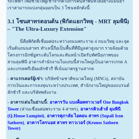
รถไฟฟ้า เพื่อช่วยให้ผู้เช่าจำกัดวงการค้นหาพื้นที่ได้อย่างแม่นยำ
เราสามารถแบ่งกลุ่มออกเป็น 3 โซนหลักดังนี้:
3.1 โซนสาทรตอนต้น (พิกัดแยกวิทยุ - MRT ลุมพินี)
– "The Ultra-Luxury Extension"
นี่คือพิกัดที่เชื่อมต่อระหว่างถนนพระราม 4 ถนนวิทยุ และจุด
เริ่มต้นถนนสาทร ทำเลนี้ถือเป็นพื้นที่ที่มีมูลค่าสูงมาก รายล้อมด้วย
โครงการมิกซ์ยูสระดับโลกและหันหน้าเปิดรับทัศนียภาพของ
สวนลุมพินี อาคารสำนักงานในแถบนี้ส่วนใหญ่เป็นอาคารเกรด A
และเกรดพรีเมียมลักชัวรี ที่เน้นมาตรฐานสากล
- คาแรกเตอร์ผู้เช่า:
บริษัทข้ามชาติขนาดใหญ่ (MNCs), สถาบัน
การเงินและการลงทุนระหว่างประเทศ, สำนักงานใหญ่ของแบรนด์
ลักชัวรี และบริษัทพลังงาน
- อาคารเด่นในย่านนี้:
อาคารวัน แบงค็อคทาวเวอร์ One Bangkok
Tower
(ส่วนเชื่อมต่อพระราม 4-สาทร),
อาคารคิวเฮ้าส์ ลุมพินี
(Q.House Lumpini)
,
อาคารศุภาลัย ไอคอน สาทร (Supali Icon
Sathorn)
,
อาคารโครนอส สาทร ทาวเวอร์ (Kronos Sathorn
Tower)