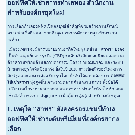
ออฟฟิศให้เช่าสาทรทำเลทอง สำนักงาน
สำหรับองค์กรยุคใหม่
การเลือกทำเลออฟฟิศเป็นกลยุทธ์สำคัญที่ช่วยสร้างภาพลักษณ์
ความน่าเชื่อถือ และช่วยดึงดูดบุคลากรศักยภาพสูงเข้ามาร่วม
องค์กร
แม้กรุงเทพฯ จะมีการขยายย่านธุรกิจใหม่ๆ แต่ย่าน
"สาทร"
ยังคง
เป็นทำเลศูนย์กลางธุรกิจ (CBD) ระดับพรีเมียมยอดนิยมตลอดกาล
ด้วยความพร้อมด้านสถาปัตยกรรม โครงข่ายคมนาคม และระบบ
นิเวศทางธุรกิจที่แข็งแกร่ง ยิ่งในปี 2026 การเปิดตัวของโครงการ
มิกซ์ยูสและอาคารอัจฉริยะรุ่นใหม่ ยิ่งดันให้ความต้องการ
ออฟฟิศ
ให้เช่าสาทร
พุ่งสูงขึ้น ภาพรวมตลาดสำนักงานสาทร ทั้งข้อได้
เปรียบ กลไกราคาค่าเช่าตามเกรดอาคาร ทำเลใกล้รถไฟฟ้า และ
เช็กลิสต์การเจรจาสัญญาเช่า เพื่อคุ้มค่าสูงสุดสำหรับองค์กรคุณ
1. เหตุใด "สาทร" ยังคงครองแชมป์ทำเล
ออฟฟิศให้เช่าระดับพรีเมียมที่องค์กรสากล
เลือก