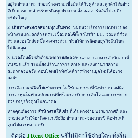
อยู่ในย่านสาทร ช่วยสร้างความเชื่อมั่นให้กับคู่ค้าและลูกค้าได้อย่าง
ดีเยี่ยม เหมาะสำหรับธุรกิจทุกประเภท ตั้งแต่สตาร์ทอัพไปจนถึง
บริษัทใหญ่
2. เดินทางสะดวกสบายทุกเส้นทาง:
หมดห่วงเรื่องการเดินทางของ
พนักงานและลูกค้า เพราะเชื่อมต่อได้ทั้งรถไฟฟ้า BTS รถยนต์ส่วน
ตัว และอยู่ใกล้จุดขึ้น-ลงทางด่วน ช่วยให้การติดต่อธุรกิจลื่นไหล
ไม่มีสะดุด
3. แวดล้อมด้วยสิ่งอำนวยความสะดวก:
นอกจากอาคารสำนักงานที่
ทันสมัยแล้ว ย่านนี้ยังมีร้านอาหาร คาเฟ่ และสิ่งอำนวยความ
สะดวกครบครัน ตอบโจทย์ไลฟ์สไตล์การทำงานยุคใหม่ได้อย่าง
ลงตัว
การเลือก
ออฟฟิศให้เช่าสาทร
ไม่ใช่แค่การหาที่นั่งทำงาน แต่คือ
การลงทุนในทำเลศักยภาพที่พร้อมรองรับการเติบโตและการขยาย
ตัวของธุรกิจคุณในอนาคต
หากคุณต้องการ
สำนักงานให้เช่า
ที่เดินทางง่าย บรรยากาศดี และ
ช่วยส่งเสริมให้ธุรกิจดูน่าเชื่อถือ ย่านสาทร-ช่องนนทรี คือทำเลที่
คุณไม่ควรพลาดครับ
ติดต่อ
I Rent Office
ฟรีไม่มีค่าใช้จ่ายใดๆ ทั้งสิ้น