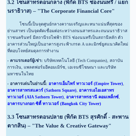
3.2 โซนสาทรตอนกลาง (พิกัด BTS ช่องนนทรี / แยก
นราธิวาส) – "The Corporate Financial Core"
โซนนี้เป็นจุดศูนย์กลางความเจริญและหนาแน่นที่สุดของ
ย่านสาทร เป็นจุดตัดเชื่อมต่อระหว่างถนนสาทรและถนนนราธิวาส
ราชนครินทร์ มีสถานีรถไฟฟ้า BTS ช่องนนทรีเป็นสถานีหลัก ตัว
อาคารส่วนใหญ่เป็นอาคารสูงระฟ้าเกรด A และมิกซ์ยูสแนวคิดใหม่
ที่ตอบโจทย์สมดุลการทำงาน
- คาแรกเตอร์ผู้เช่า:
บริษัทเทคโนโลยี (Tech Companies), สถาบัน
การเงิน, แพลตฟอร์มอีคอมเมิร์ซ, เอเจนซีโฆษณา และบริษัท
มหาชนในไทย
- อาคารเด่นในย่านนี้:
อาคารเอ็มไพร์ ทาวเวอร์ (Empire Tower)
,
อาคารสาทรสแควร์ (Sathorn Square)
,
อาคารเอไอเอสาทร
ทาวเวอร์ (AIA Sathorn Tower)
,
อาคารสาทรธานี คอมเพล็กซ์
,
อาคารบางกอก ซิตี้ ทาวเวอร์ (Bangkok City Tower)
3.3 โซนสาทรตอนปลาย (พิกัด BTS สุรศักดิ์ - สะพาน
ตากสิน) – "The Value & Creative Gateway"