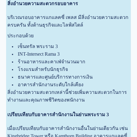
สิ่งอำนวยความสะดวกรอบอาคาร
บริเวณรอบอาคารแกแลคซี่ เพลส มีสิ่งอำนวยความสะดวก
ครบครัน ทั้งด้านธุรกิจและไลฟ์สไตล์
ประกอบด้วย
เซ็นทรัล พระราม 3
INT-Intersect Rama 3
ร้านอาหารและคาเฟ่จำนวนมาก
โรงแรมสำหรับนักธุรกิจ
ธนาคารและศูนย์บริการทางการเงิน
อาคารสำนักงานระดับใกล้เคียง
สิ่งอำนวยความสะดวกเหล่านี้ช่วยเพิ่มความสะดวกในการ
ทำงานและคุณภาพชีวิตของพนักงาน
เปรียบเทียบกับอาคารสำนักงานในย่านพระราม 3
เมื่อเปรียบเทียบกับอาคารสำนักงานอื่นในย่านเดียวกัน เช่น
Kingbridge Tower หรือ Kamthorn Building อาคารแกแลคซี่