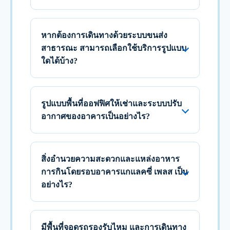
หากต้องการเดินทางด้วยระบบขนส่ง
สาธารณะ สามารถเลือกใช้บริการรูปแบบ
ใดได้บ้าง?
รูปแบบพื้นที่ออฟฟิศให้เช่าและระบบปรับ
อากาศของอาคารเป็นอย่างไร?
สิ่งอำนวยความสะดวกและแหล่งอาหาร
การกินโดยรอบอาคารแกแลคซี่ เพลส เป็น
อย่างไร?
มีพื้นที่จอดรถรองรับไหม และการเดินทาง