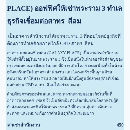
PLACE) ออฟฟิศให้เช่าพระราม 3 ทำเล
ธุรกิจเชื่อมต่อสาทร–สีลม
เป็นอาคารสำนักงานให้เช่าพระราม 3 ที่ตอบโจทย์ธุรกิจที่
ต้องการทำเลศักยภาพใกล้ CBD สาทร–สีลม
อาคาร แกแลคซี่ เพลส (GALAXY PLACE) เป็นอาคารสำนักงาน
ให้เช่าที่ตั้งอยู่ในย่านพระราม 3 ซึ่งเป็นหนึ่งในทำเลธุรกิจสำคัญของ
กรุงเทพมหานครฝั่งตะวันออก ที่มีการเติบโตอย่างต่อเนื่องทั้งในด้าน
อสังหาริมทรัพย์ อาคารสำนักงาน และโครงสร้างพื้นฐานด้าน
คมนาคม ทำให้พระราม 3 กลายเป็นอีกหนึ่งศูนย์กลางธุรกิจที่เชื่อม
ต่อกับย่าน CBD สาทร–สีลมได้อย่างสะดวก
ด้วยศักยภาพของทำเลและความหลากหลายของธุรกิจในพื้นที่
อาคารแกแลคซี่ เพลส จึงเป็นอีกหนึ่งตัวเลือกที่น่าสนใจสำหรับผู้ที่
กำลังมองหาออฟฟิศให้เช่าพระราม 3 ที่มีความคุ้มค่า เดินทาง
สะดวก และเหมาะกับการดำเนินธุรกิจในระยะยาว
ค่าเช่าสำนักงาน
450