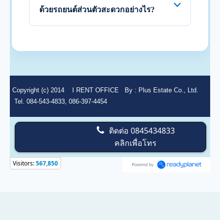
ด้วยรถยนต์ส่วนตัวสะดวกอย่างไร?
Copyright (c) 2014
I RENT OFFICE
By :
Plus Estate Co., Ltd.
Tel. 084-543-4833, 086-397-4454
ติดต่อ
0845434833
คลิกเพื่อโทร
Visitors:
567,850