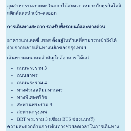
อุตสาหกรรมภาคตะวันออกได้สะดวก เหมาะกับธุรกิจโลจิ
สติกส์และนำเข้า–ส่งออก
การเดินทางสะดวก รองรับทั้งรถยนต์และทางด่วน
อาคารแกแลคซี่ เพลส ตั้งอยู่ในทำเลที่สามารถเข้าถึงได้
ง่ายจากหลายเส้นทางหลักของกรุงเทพฯ
เส้นทางคมนาคมสำคัญใกล้อาคาร ได้แก่
ถนนพระราม 3
ถนนสาทร
ถนนพระราม 4
ทางด่วนเฉลิมมหานคร
ทางพิเศษศรีรัช
สะพานพระราม 9
สะพานกรุงเทพ
BRT พระราม 3 (เชื่อม BTS ช่องนนทรี)
ความสะดวกด้านการเดินทางช่วยลดเวลาในการเดินทาง