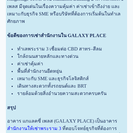
เพลส มีจุดเด่นในเรื่องความคุ้มค่า ค่าเช่าเข้าถึงง่าย และ
เหมาะกับธุรกิจ SME หรือบริษัทที่ต้องการเริ่มต้นในทำเล
ศักยภาพ
ข้อดีของการเช่าสำนักงานใน GALAXY PLACE
ทำเลพระราม 3 เชื่อมต่อ CBD สาทร–สีลม
ใกล้ถนนสายหลักและทางด่วน
ค่าเช่าคุ้มค่า
พื้นที่สำนักงานยืดหยุ่น
เหมาะกับ SME และธุรกิจโลจิสติกส์
เดินทางสะดวกทั้งรถยนต์และ BRT
รายล้อมด้วยสิ่งอำนวยความสะดวกครบครัน
สรุป
อาคาร แกแลคซี่ เพลส (GALAXY PLACE) เป็นอาคาร
สำนักงานให้เช่าพระราม 3
ที่ตอบโจทย์ธุรกิจที่ต้องการ