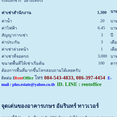
ระดับลักชัวรี” อย่างแท้จริง
บาท
1,300
ค่าเช่าสำนักงาน
20
ค่าน้ำ
บาท
6.45
ค่าไฟฟ้า
บาท
3
สัญญาการเช่า
ปี
3
ค่าประกัน
เดื
1
ค่าเช่าล่วงหน้า
เดื
3,000
ค่าเช่าที่จอดรถ
บาท
100
ขนาดพื้นที่ให้เช่าเริ่มต้น
ตาร
ต้องการพื้นที่มากขึ้นโทรสอบถามได้เลยครับ
โทร
084-543-4833, 086-397-4454
ติตต่อ
I
Rent
Office
E-
ID. LINE : rentoffice
mail : plus.estate@yahoo.co.th
จุดเด่นของอาคารเกษร อัมรินทร์ ทาวเวอร์