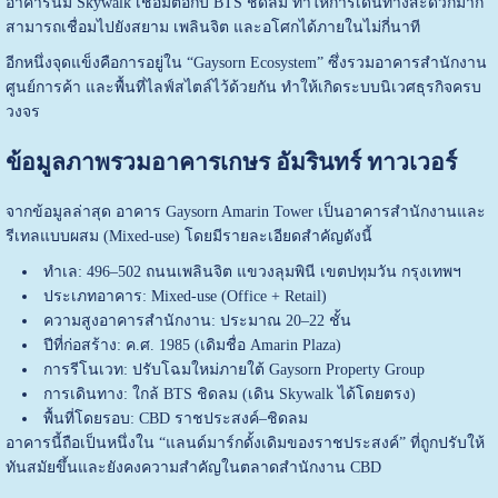
อาคารนี้มี Skywalk เชื่อมต่อกับ BTS ชิดลม ทำให้การเดินทางสะดวกมาก
สามารถเชื่อมไปยังสยาม เพลินจิต และอโศกได้ภายในไม่กี่นาที
อีกหนึ่งจุดแข็งคือการอยู่ใน “Gaysorn Ecosystem” ซึ่งรวมอาคารสำนักงาน
ศูนย์การค้า และพื้นที่ไลฟ์สไตล์ไว้ด้วยกัน ทำให้เกิดระบบนิเวศธุรกิจครบ
วงจร
ข้อมูลภาพรวมอาคารเกษร อัมรินทร์ ทาวเวอร์
จากข้อมูลล่าสุด อาคาร Gaysorn Amarin Tower เป็นอาคารสำนักงานและ
รีเทลแบบผสม (Mixed-use) โดยมีรายละเอียดสำคัญดังนี้
ทำเล: 496–502 ถนนเพลินจิต แขวงลุมพินี เขตปทุมวัน กรุงเทพฯ
ประเภทอาคาร: Mixed-use (Office + Retail)
ความสูงอาคารสำนักงาน: ประมาณ 20–22 ชั้น
ปีที่ก่อสร้าง: ค.ศ. 1985 (เดิมชื่อ Amarin Plaza)
การรีโนเวท: ปรับโฉมใหม่ภายใต้ Gaysorn Property Group
การเดินทาง: ใกล้ BTS ชิดลม (เดิน Skywalk ได้โดยตรง)
พื้นที่โดยรอบ: CBD ราชประสงค์–ชิดลม
อาคารนี้ถือเป็นหนึ่งใน “แลนด์มาร์กดั้งเดิมของราชประสงค์” ที่ถูกปรับให้
ทันสมัยขึ้นและยังคงความสำคัญในตลาดสำนักงาน CBD