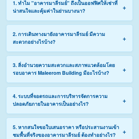
1. ทำไม "อาคารมาลีรมย์" ถึงเป็นออฟฟิศให้เช่าที่
+
น่าสนใจและคุ้มค่าในย่านบางนา?
อาคารมาลีรมย์ (Maleerom Building) เป็นอาคารสำนักงาน
2. การเดินทางมายังอาคารมาลีรมย์ มีความ
+
ที่ตั้งอยู่ในทำเลศักยภาพย่านบางนา เดินทางสะดวกสบาย
สะดวกอย่างไรบ้าง?
โครงสร้างอาคารได้มาตรฐาน มีการดูแลรักษาสภาพ
แวดล้อมและระบบภายในตึกอย่างดีเยี่ยม พร้อมทั้งมีอัตรา
ค่าเช่าที่คุ้มค่า สมเหตุสมผล เหมาะสำหรับองค์กร สตาร์ท
เดินทางสะดวกสบายมากครับ ตัวอาคารตั้งอยู่บนทำเลที่
3. สิ่งอำนวยความสะดวกและสภาพแวดล้อมโดย
อัพ และบริษัทที่ต้องการสำนักงานในงบประมาณที่ควบคุม
+
เชื่อมต่อถนนสายหลักย่านบางนา-สุขุมวิทได้อย่างง่ายดาย
รอบอาคาร Maleerom Building มีอะไรบ้าง?
ได้ครับ
สามารถเดินทางเชื่อมต่อไปยังสถานีรถไฟฟ้า BTS และ
รถไฟฟ้าสายสีเหลืองใกล้เคียงได้สะดวก สำหรับผู้ใช้
รถยนต์ส่วนตัวก็อยู่ใกล้จุดขึ้น-ลงทางด่วน ทำให้การเดิน
บริเวณรอบอาคารและพื้นที่ใกล้เคียงแวดล้อมด้วยสิ่ง
4. ระบบที่จอดรถและการบริหารจัดการความ
ทางเข้าเมืองหรือไปสนามบินสุวรรณภูมิเป็นเรื่องง่าย
+
อำนวยความสะดวกครบถ้วน มีทั้งร้านค้า ร้านอาหาร คาเฟ่
ปลอดภัยภายในอาคารเป็นอย่างไร?
ร้านสะดวกซื้อ ธนาคาร และอยู่ใกล้กับศูนย์การค้าชั้นนำใน
ย่านบางนา ช่วยอำนวยความสะดวกให้พนักงานและผู้มา
ติดต่อในชีวิตประจำวันได้อย่างลงตัว
ทางอาคารมีพื้นที่จอดรถรองรับภายในโครงการอย่างเพียง
5. หากสนใจขอใบเสนอราคา หรือประสานงานเข้า
+
พอ โดยจัดสรรสิทธิ์โควตาที่จอดรถให้ผู้เช่าสำนักงานตาม
ชมพื้นที่จริงของอาคารมาลีรมย์ ต้องทำอย่างไร?
สัดส่วนพื้นที่เช่าจริง (ตารางเมตร) ตามข้อตกลงในสัญญา