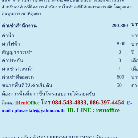
สินค้าจำนวนมาก อาคารมาลีรมย์จึงเป็นอีกหนึ่งทางเลือกที่น่าสนใจ
สำหรับองค์กรที่ต้องการสำนักงานในทำเลที่มีศักยภาพการเติบโตสูงและ
ต้นทุนการเช่าที่คุ้มค่า
บา
290-380
ค่าเช่าสำนักงาน
-
ค่าน้ำ
บา
8.00
ค่าไฟฟ้า
บา
3
สัญญาการเช่า
ปี
3
ค่าประกัน
เดื
1
ค่าเช่าล่วงหน้า
เดื
600
ค่าเช่าที่จอดรถ
บา
50
ขนาดพื้นที่ให้เช่าเริ่มต้น
ตา
ต้องการพื้นที่มากขึ้นโทรสอบถามได้เลยครับ
โทร
084-543-4833, 086-397-4454
ติตต่อ
I
Rent
Office
E-
ID. LINE : rentoffice
mail : plus.estate@yahoo.co.th
อาคาร มาลีรมย์ (MALEEROM BUILDING) เป็นอาคาร