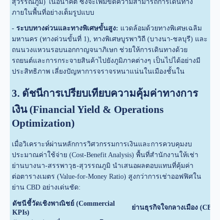
สุวรรณภูมิ) ในอนาคต ซึ่งจะเพิ่มขีดความสามารถการเดินทาง
ภายในพื้นที่อย่างเต็มรูปแบบ
- ระบบทางด่วนและทางพิเศษขั้นสูง:
แวดล้อมด้วยทางพิเศษเฉลิม
มหานคร (ทางด่วนขั้นที่ 1), ทางพิเศษบูรพาวิถี (บางนา-ชลบุรี) และ
ถนนวงแหวนรอบนอกกาญจนาภิเษก ช่วยให้การเดินทางด้วย
รถยนต์และการกระจายสินค้าไปยังภูมิภาคต่างๆ เป็นไปได้อย่างมี
ประสิทธิภาพ เลี่ยงปัญหาการจราจรหนาแน่นในเมืองชั้นใน
3. ดัชนีการเปรียบเทียบความคุ้มค่าทางการ
เงิน (Financial Yield & Operations
Optimization)
เมื่อวิเคราะห์ผ่านหลักการวิศวกรรมการเงินและการควบคุมงบ
ประมาณค่าใช้จ่าย (Cost-Benefit Analysis) พื้นที่สำนักงานให้เช่า
ย่านบางนา-สรรพาวุธ-สุวรรณภูมิ นำเสนอผลตอบแทนที่คุ้มค่า
ต่อตารางเมตร (Value-for-Money Ratio) สูงกว่าการเช่าออฟฟิศใน
ย่าน CBD อย่างเด่นชัด:
ดัชนีชี้วัดเชิงพาณิชย์ (Commercial
ย่านธุรกิจใจกลางเมือง (CBD)
KPIs)