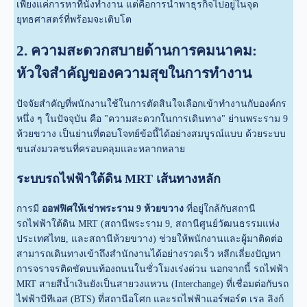
เพียงแค่การหาที่นั่งทำงาน แต่คือการนำพาธุรกิจไปอยู่ในจุด
ยุทธศาสตร์ที่พร้อมจะเติบโต
2. ความสะดวกสบายด้านการคมนาคม:
หัวใจสำคัญของความสุขในการทำงาน
ปัจจัยสำคัญที่พนักงานใช้ในการตัดสินใจเลือกเข้าทำงานกับองค์กร
หนึ่ง ๆ ในปัจจุบัน คือ "ความสะดวกในการเดินทาง" ย่านพระราม 9
ห้วยขวาง เป็นย่านที่ตอบโจทย์ข้อนี้ได้อย่างสมบูรณ์แบบ ด้วยระบบ
ขนส่งมวลชนที่ครอบคลุมและหลากหลาย
ระบบรถไฟฟ้าใต้ดิน MRT เส้นทางหลัก
การมี
ออฟฟิศให้เช่าพระราม 9 ห้วยขวาง
ที่อยู่ใกล้กับสถานี
รถไฟฟ้าใต้ดิน MRT (สถานีพระราม 9, สถานีศูนย์วัฒนธรรมแห่ง
ประเทศไทย, และสถานีห้วยขวาง) ช่วยให้พนักงานและผู้มาติดต่อ
สามารถเดินทางเข้าถึงสำนักงานได้อย่างรวดเร็ว หลีกเลี่ยงปัญหา
การจราจรติดขัดบนท้องถนนในชั่วโมงเร่งด่วน นอกจากนี้ รถไฟฟ้า
MRT สายสีน้ำเงินยังเป็นสายวงแหวน (Interchange) ที่เชื่อมต่อกับรถ
ไฟฟ้าบีทีเอส (BTS) ที่สถานีอโศก และรถไฟฟ้าแอร์พอร์ต เรล ลิงก์