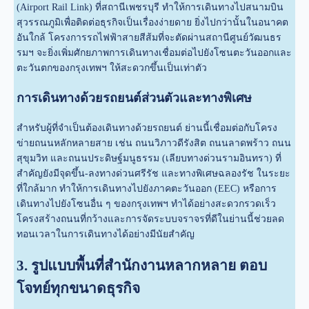
(Airport Rail Link) ที่สถานีเพชรบุรี ทำให้การเดินทางไปสนามบิน
สุวรรณภูมิเพื่อติดต่อธุรกิจเป็นเรื่องง่ายดาย ยิ่งไปกว่านั้นในอนาคต
อันใกล้ โครงการรถไฟฟ้าสายสีส้มที่จะตัดผ่านสถานีศูนย์วัฒนธร
รมฯ จะยิ่งเพิ่มศักยภาพการเดินทางเชื่อมต่อไปยังโซนตะวันออกและ
ตะวันตกของกรุงเทพฯ ให้สะดวกขึ้นเป็นเท่าตัว
การเดินทางด้วยรถยนต์ส่วนตัวและทางพิเศษ
สำหรับผู้ที่จำเป็นต้องเดินทางด้วยรถยนต์ ย่านนี้เชื่อมต่อกับโครง
ข่ายถนนหลักหลายสาย เช่น ถนนวิภาวดีรังสิต ถนนลาดพร้าว ถนน
สุขุมวิท และถนนประดิษฐ์มนูธรรม (เลียบทางด่วนรามอินทรา) ที่
สำคัญยังมีจุดขึ้น-ลงทางด่วนศรีรัช และทางพิเศษฉลองรัช ในระยะ
ที่ใกล้มาก ทำให้การเดินทางไปยังภาคตะวันออก (EEC) หรือการ
เดินทางไปยังโซนอื่น ๆ ของกรุงเทพฯ ทำได้อย่างสะดวกรวดเร็ว
โครงสร้างถนนที่กว้างและการจัดระบบจราจรที่ดีในย่านนี้ช่วยลด
ทอนเวลาในการเดินทางได้อย่างมีนัยสำคัญ
3. รูปแบบพื้นที่สำนักงานหลากหลาย ตอบ
โจทย์ทุกขนาดธุรกิจ