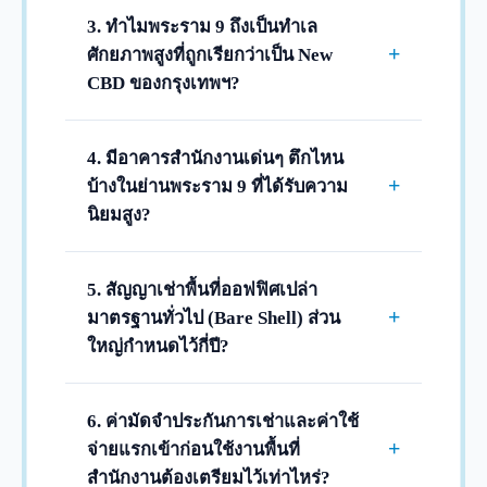
อยู่กับเกรดของอาคารและทำเลเป็นหลักครับ
3. ทำไมพระราม 9 ถึงเป็นทำเล
สำหรับอาคารมาตรฐานทั่วไป (Grade B)
+
ศักยภาพสูงที่ถูกเรียกว่าเป็น New
ราคาเริ่มต้นจะอยู่ที่ประมาณ 450 - 650 บาท/
CBD ของกรุงเทพฯ?
ตร.ม. ส่วนอาคารเกรดพรีเมียม (Grade A)
เนื่องจากพระราม 9 เป็นศูนย์กลางธุรกิจแห่ง
ดีไซน์ทันสมัยที่เชื่อมต่อรถไฟฟ้า MRT ราคา
ใหม่ที่มีการขยายตัวอย่างรวดเร็ว เป็นจุดตัด
4. มีอาคารสำนักงานเด่นๆ ตึกไหน
จะอยู่ที่ประมาณ 750 - 1,000+ บาท/ตร.ม.
การคมนาคมที่สำคัญ มีรถไฟฟ้า MRT สาย
+
บ้างในย่านพระราม 9 ที่ได้รับความ
ครับ
สีน้ำเงิน วิ่งผ่าน และเชื่อมต่อกับรถไฟฟ้าสาย
นิยมสูง?
สีส้มในอนาคต อีกทั้งยังใกล้จุดขึ้นลงทางด่วน
ในทำเลพระราม 9 มีอาคารสำนักงานชั้นนำ
ศรีรัช ทำให้นักลงทุนและบริษัทชั้นนำทั้งไทย
มากมาย เช่น อาคารจี ทาวเวอร์ (G Tower) ที่
5. สัญญาเช่าพื้นที่ออฟฟิศเปล่า
และต่างชาติ นิยมเข้ามาตั้งสำนักงานใหญ่ใน
เชื่อมตรง MRT พระราม 9, อาคารเดอะ ไนน์
+
มาตรฐานทั่วไป (Bare Shell) ส่วน
ย่านนี้เป็นจำนวนมากครับ
ทาวเวอร์ส (The Ninth Towers), อาคารภิรัช
ใหญ่กำหนดไว้กี่ปี?
ทาวเวอร์ แอท เซ็นทรัลพลาซา แกรนด์
สำหรับพื้นที่ออฟฟิศมาตรฐานปล่อยว่างที่ผู้
พระราม 9, อาคารชำนาญเพ็ญชาติ, อาคารว
เช่าเข้ามาออกแบบ กั้นห้อง และวางระบบเอง
6. ค่ามัดจำประกันการเช่าและค่าใช้
รสมบัติ และอาคารฟอร์จูนทาวน์ ครับ
สัญญาเช่ามาตรฐานทั่วไปจะอยู่ที่ 3 ปีครับ ซึ่ง
+
จ่ายแรกเข้าก่อนใช้งานพื้นที่
เป็นระยะเวลาที่เหมาะสมในการล็อกเรทราคา
สำนักงานต้องเตรียมไว้เท่าไหร่?