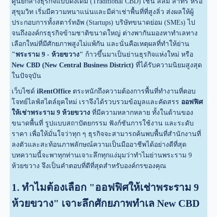
ศูนย์กลางธุรกิจแบบดั้งเดิม (Traditional CBD) เช่น สีลม สาทร หรือ
สุขุมวิท เริ่มมีความหนาแน่นและมีค่าเช่าพื้นที่ที่สูงลิ่ว ส่งผลให้ผู้
ประกอบการทั้งสตาร์ทอัพ (Startups) บริษัทขนาดย่อม (SMEs) ไป
จนถึงองค์กรธุรกิจข้ามชาติขนาดใหญ่ ต่างพากันมองหาทำเลทาง
เลือกใหม่ที่มีศักยภาพสูงไม่แพ้กัน และนั่นคือเหตุผลที่ทำให้ย่าน
"พระราม 9 - ห้วยขวาง"
ก้าวขึ้นมาเป็นย่านธุรกิจแห่งใหม่ หรือ
New CBD (New Central Business District)
ที่ได้รับความนิยมสูงสุด
ในปัจจุบัน
เว็บไซด์
iRentOffice
ตระหนักถึงความต้องการพื้นที่ทำงานที่ตอบ
โจทย์ไลฟ์สไตล์ยุคใหม่ เราจึงได้รวบรวมข้อมูลและคัดสรร
ออฟฟิศ
ให้เช่าพระราม 9 ห้วยขวาง
ที่มีความหลากหลาย ทั้งในด้านของ
ขนาดพื้นที่ รูปแบบสถาปัตยกรรม ฟังก์ชันการใช้งาน และระดับ
ราคา เพื่อให้มั่นใจว่าทุก ๆ ธุรกิจจะสามารถค้นพบพื้นที่สำนักงานที่
ลงตัวและสะท้อนภาพลักษณ์ความเป็นมืออาชีพได้อย่างดีที่สุด
บทความนี้จะพาทุกท่านเจาะลึกทุกแง่มุมว่าทำไมย่านพระราม 9
ห้วยขวาง จึงเป็นคำตอบที่ดีที่สุดสำหรับองค์กรของคุณ
1. ทำไมต้องเลือก "ออฟฟิศให้เช่าพระราม 9
ห้วยขวาง" เจาะลึกศักยภาพทำเล New CBD