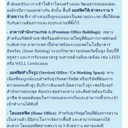
ที่ iRentOffice เราเข้าใจดีว่าโครงสร้างและวัฒนธรรมของแต่ละ
องค์กรมีความแตกต่างกัน ดังนั้น พื้นที่
ออฟฟิศให้เช่าพระราม 9
ห้วยขวาง
ที่เรานำเสนอจึงถูกแบ่งออกเป็นหลายประเภท เพื่อให้สอด
รับกับความต้องการและงบประมาณที่ตั้งไว้:
- อาคารสำนักงานเกรด A (Premium Office Buildings):
เหมาะ
สำหรับบริษัทข้ามชาติหรือองค์กรขนาดใหญ่ที่ต้องการภาพลักษณ์
ระดับสากล อาคารเหล่านี้มักมาพร้อมระบบเทคโนโลยีอาคาร
อัจฉริยะ (Smart Building) ระบบรักษาความปลอดภัยขั้นสูง ล็อบบี้ที่
หรูหรา และการรับรองมาตรฐานสากลด้านสิ่งแวดล้อม เช่น LEED
หรือ WELL Certification
- ออฟฟิศสำเร็จรูป (Serviced Office / Co-Working Space):
ทาง
เลือกที่สมบูรณ์แบบสำหรับธุรกิจสตาร์ทอัพ หรือบริษัทที่ต้องการ
ความคล่องตัวสูง มีบริการอินเทอร์เน็ตความเร็วสูง เฟอร์นิเจอร์
สำนักงานครบชุด ห้องประชุมส่วนกลาง และทีมฝ่ายต้อนรับมือ
อาชีพ ช่วยลดต้นทุนในการตกแต่งแรกเริ่มและสามารถหิ้วกระเป๋า
เข้าทำงานได้ทันที
- โฮมออฟฟิศ (Home Office):
สำหรับธุรกิจยุคใหม่ที่ต้องการความ
เป็นส่วนตัว มีอิสระในการจัดการพื้นที่ และสามารถจอดรถได้
สะดวก โฮมออฟฟิศย่านพระราม 9 ห้วยขวาง หลายแห่งมี