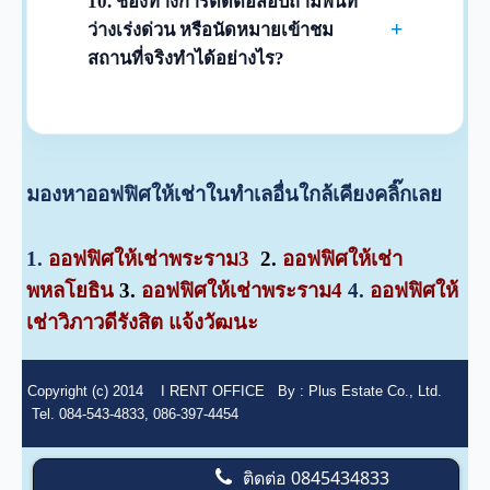
10. ช่องทางการติดต่อสอบถามพื้นที่
(VAT) ได้อย่างถูกต้องตามกฎหมาย 100% ทุก
+
ว่างเร่งด่วน หรือนัดหมายเข้าชม
อาคารครับ โดยทางอาคารจะออกเอกสาร
สถานที่จริงทำได้อย่างไร?
สิทธิ์และเซ็นยินยอมให้ใช้สถานที่หลังจากที่มี
ท่านสามารถโทรติดต่อแจ้งความต้องการและ
การลงนามในสัญญาเช่าและชำระเงินมัดจำ
นัดหมายวัน-เวลาเข้าชมได้ที่ฝ่ายบริการลูกค้า
เรียบร้อยแล้วครับ
โทร 02-512-5909 หรือ 084-543-4833 และ
แอดไลน์ไอดี (LINE ID): rentoffice รวมถึงส่ง
มองหาออฟฟิศให้เช่าในทำเลอื่นใกล้เคียงคลิ๊กเลย
ข้อมูลทางอีเมล plus.estate@yahoo.co.th ได้
ตลอดเวลาทำการครับ ทีมงานของเราพร้อม
1.
ออฟฟิศให้เช่าพระราม
3
2.
ออฟฟิศให้เช่า
ประสานงานและดูแลอย่างรวดเร็วที่สุดครับ
พหลโยธิน
3.
ออฟฟิศให้เช่าพระราม4
4.
ออฟฟิศให้
เช่าวิภาวดีรังสิต แจ้งวัฒนะ
Copyright (c) 2014
I RENT OFFICE
By :
Plus Estate Co., Ltd.
Tel. 084-543-4833, 086-397-4454
ติดต่อ
0845434833