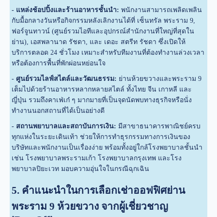
- แหล่งช้อปปิ้งและร้านอาหารชั้นนำ:
พนักงานสามารถเพลิดเพลิน
กับมื้อกลางวันหรือกิจกรรมหลังเลิกงานได้ที่ เซ็นทรัล พระราม 9,
ฟอร์จูนทาวน์ (ศูนย์รวมไอทีและอุปกรณ์สำนักงานที่ใหญ่ที่สุดใน
ย่าน), เอสพลานาด รัชดา, และ เดอะ สตรีท รัชดา ซึ่งเปิดให้
บริการตลอด 24 ชั่วโมง เหมาะสำหรับทีมงานที่ต้องทำงานล่วงเวลา
หรือต้องการพื้นที่พักผ่อนหย่อนใจ
- ศูนย์รวมไลฟ์สไตล์และวัฒนธรรม:
ย่านห้วยขวางและพระราม 9
เต็มไปด้วยร้านอาหารหลากหลายสไตล์ ทั้งไทย จีน เกาหลี และ
ญี่ปุ่น รวมถึงคาเฟ่เก๋ ๆ มากมายที่เป็นจุดนัดพบทางธุรกิจหรือนั่ง
ทำงานนอกสถานที่ได้เป็นอย่างดี
- สถานพยาบาลและสถาบันการเงิน:
มีสาขาธนาคารพาณิชย์ครบ
ทุกแห่งในระยะเดินเท้า ช่วยให้การทำธุรกรรมทางการเงินของ
บริษัทและพนักงานเป็นเรื่องง่าย พร้อมทั้งอยู่ใกล้โรงพยาบาลชั้นนำ
เช่น โรงพยาบาลพระรามเก้า โรงพยาบาลกรุงเทพ และโรง
พยาบาลปิยะเวท มอบความอุ่นใจในกรณีฉุกเฉิน
5. คำแนะนำในการเลือกเช่าออฟฟิศย่าน
พระราม 9 ห้วยขวาง จากผู้เชี่ยวชาญ