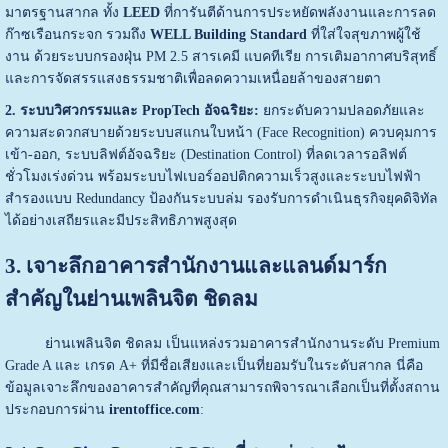
มาตรฐานสากล ทั้ง
LEED
ที่การันตีด้านการประหยัดพลังงานและการลด
ก๊าซเรือนกระจก รวมถึง
WELL Building Standard
ที่ใส่ใจสุขภาพผู้ใช้
งาน ด้วยระบบกรองฝุ่น PM 2.5 สารเคมี แบคทีเรีย การเติมอากาศบริสุทธิ์
และการจัดสรรแสงธรรมชาติเพื่อลดความเหนื่อยล้าของสายตา
2. ระบบวิศวกรรมและ PropTech อัจฉริยะ:
ยกระดับความปลอดภัยและ
ความสะดวกสบายด้วยระบบสแกนใบหน้า (Face Recognition) ควบคุมการ
เข้า-ออก, ระบบลิฟต์อัจฉริยะ (Destination Control) ที่ลดเวลารอลิฟต์
ชั่วโมงเร่งด่วน พร้อมระบบไฟเบอร์ออปติกความเร็วสูงและระบบไฟฟ้า
สำรองแบบ Redundancy ป้องกันระบบล่ม รองรับการดำเนินธุรกิจยุคดิจิทัล
ได้อย่างเสถียรและมีประสิทธิภาพสูงสุด
3. เจาะลึกอาคารสำนักงานและแลนด์มาร์ก
สำคัญในย่านเพลินจิต ชิดลม
ย่านเพลินจิต ชิดลม เป็นแหล่งรวมอาคารสำนักงานระดับ Premium
Grade A และ เกรด A+ ที่มีชื่อเสียงและเป็นที่ยอมรับในระดับสากล นี่คือ
ข้อมูลเจาะลึกของอาคารสำคัญที่คุณสามารถพิจารณาเลือกเป็นที่ตั้งสถาน
ประกอบการผ่าน
irentoffice.com
: