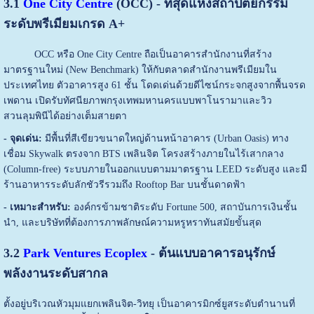
3.1
One City Centre
(OCC) - ที่สุดแห่งสถาปัตยกรรม
ระดับพรีเมียมเกรด A+
OCC หรือ One City Centre ถือเป็นอาคารสำนักงานที่สร้าง
มาตรฐานใหม่ (New Benchmark) ให้กับตลาดสำนักงานพรีเมียมใน
ประเทศไทย ตัวอาคารสูง 61 ชั้น โดดเด่นด้วยดีไซน์กระจกสูงจากพื้นจรด
เพดาน เปิดรับทัศนียภาพกรุงเทพมหานครแบบพาโนรามาและวิว
สวนลุมพินีได้อย่างเต็มสายตา
- จุดเด่น:
มีพื้นที่สีเขียวขนาดใหญ่ด้านหน้าอาคาร (Urban Oasis) ทาง
เชื่อม Skywalk ตรงจาก BTS เพลินจิต โครงสร้างภายในไร้เสากลาง
(Column-free) ระบบภายในออกแบบตามมาตรฐาน LEED ระดับสูง และมี
ร้านอาหารระดับลักชัวรีรวมถึง Rooftop Bar บนชั้นดาดฟ้า
- เหมาะสำหรับ:
องค์กรข้ามชาติระดับ Fortune 500, สถาบันการเงินชั้น
นำ, และบริษัทที่ต้องการภาพลักษณ์ความหรูหราทันสมัยขั้นสุด
3.2
Park Ventures Ecoplex
- ต้นแบบอาคารอนุรักษ์
พลังงานระดับสากล
ตั้งอยู่บริเวณหัวมุมแยกเพลินจิต-วิทยุ เป็นอาคารมิกซ์ยูสระดับตำนานที่