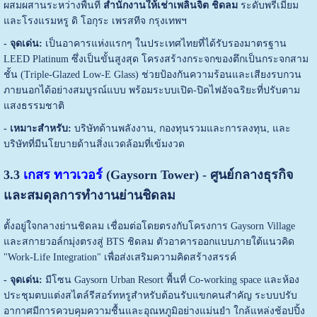
ผสมผสานระหว่างพื้นที่
สำนักงานให้เช่าเพลินจิต ชิดลม
ระดับพรีเมียม
และโรงแรมหรู ดิ โอกุระ เพรสทีจ กรุงเทพฯ
- จุดเด่น:
เป็นอาคารแห่งแรกๆ ในประเทศไทยที่ได้รับรองมาตรฐาน
LEED Platinum ซึ่งเป็นขั้นสูงสุด โครงสร้างกระจกของตึกเป็นกระจกสาม
ชั้น (Triple-Glazed Low-E Glass) ช่วยป้องกันความร้อนและเสียงรบกวน
ภายนอกได้อย่างสมบูรณ์แบบ พร้อมระบบเปิด-ปิดไฟอัจฉริยะที่ปรับตาม
แสงธรรมชาติ
- เหมาะสำหรับ:
บริษัทด้านพลังงาน, กองทุนรวมและการลงทุน, และ
บริษัทที่มีนโยบายด้านสิ่งแวดล้อมที่เข้มงวด
3.3
เกสร ทาวเวอร์
(Gaysorn Tower) - ศูนย์กลางธุรกิจ
และสมดุลการทำงานย่านชิดลม
ตั้งอยู่ใจกลางย่านชิดลม เชื่อมต่อโดยตรงกับโครงการ Gaysorn Village
และสกายวอล์กมุ่งตรงสู่ BTS ชิดลม ตัวอาคารออกแบบภายใต้แนวคิด
"Work-Life Integration" เพื่อส่งเสริมความคิดสร้างสรรค์
- จุดเด่น:
มีโซน Gaysorn Urban Resort พื้นที่ Co-working space และห้อง
ประชุมตบแต่งสไตล์รีสอร์ทหรูสำหรับต้อนรับแขกคนสำคัญ ระบบปรับ
อากาศมีการควบคุมความชื้นและอุณหภูมิอย่างแม่นยำ ใกล้แหล่งช้อปปิ้ง