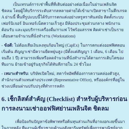
เป็นเทรนด์การเช่าพื้นที่ที่เติบต่ออย่างต่อเนื่องในย่านเพลินจิต
ชิดลม โดยผู้ให้บริการระดับสากลหลายค่ายได้เข้ามาเปิดสาขาในตึกเกรด
A ย่านนี้ พื้นที่รูปแบบนี้ได้รับการตกแต่งอย่างหรูหราทันสมัย ติดตั้งระบบ
เฟอร์นิเจอร์ อินเทอร์เน็ตความเร็วสูง มีห้องประชุมส่วนกลาง พนักงาน
ต้อนรับ และมุมบริการเครื่องดื่ม/กาแฟ ไว้พร้อมสรรพ คิดค่าเช่าเป็นราย
เดือนตามจำนวนที่นั่งทำงาน (Workstations)
- ข้อดี:
ไม่ต้องเสียเงินลงทุนก้อนใหญ่ (CapEx) ในการตกแต่งออฟฟิศตอน
เริ่มต้น สัญญาเช่ามีความยืดหยุ่นสูง (มีตั้งแต่สัญญา 1 เดือน, 6 เดือน ไป
จนถึง 1 ปี) สามารถเพิ่มหรือลดจำนวนที่นั่งทำงานได้ตามการเติบโตของ
ทีมงาน ย้ายเข้าอยู่รันธุรกิจได้ทันทีภายใน 24 ชั่วโมง
- เหมาะสำหรับ:
บริษัทเปิดใหม่, สตาร์ทอัพที่ต้องการความคล่องตัวสูง,
สำนักงานตัวแทนต่างประเทศ (Representative Office), หรือองค์กรที่อยู่ใน
ช่วงเปลี่ยนผ่านปรับปรุงที่ทำการหลัก
6. เช็กลิสต์สำคัญ (Checklist) สำหรับผู้บริหารก่อน
การลงนามเช่าออฟฟิศย่านเพลินจิต ชิดลม
เพื่อป้องกันปัญหาข้อพิพาทหรือต้นทุนส่วนเกินที่อาจงอกเงยขึ้นมา
ในภายหลัง ทีมงานผู้เชี่ยวชาญด้านอสังหาริมทรัพย์เพื่อการพาณิชย์จาก