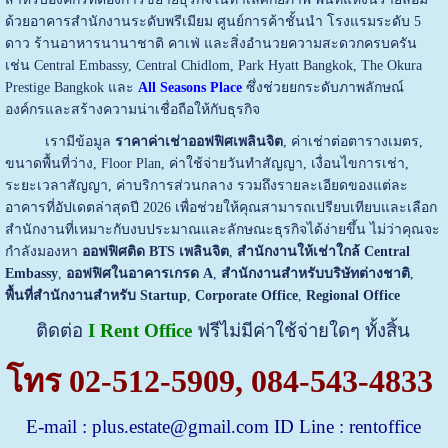
ด้วยอาคารสำนักงานระดับพรีเมียม ศูนย์การค้าชั้นนำ โรงแรมระดับ 5
ดาว ร้านอาหารนานาชาติ คาเฟ่ และสิ่งอำนวยความสะดวกครบครัน
เช่น Central Embassy, Central Chidlom, Park Hyatt Bangkok, The Okura
Prestige Bangkok และ
All Seasons Place
ซึ่งช่วยยกระดับภาพลักษณ์
องค์กรและสร้างความน่าเชื่อถือให้กับธุรกิจ
เรามีข้อมูล
ราคาค่าเช่าออฟฟิศเพลินจิต
, ค่าเช่าต่อตารางเมตร,
ขนาดพื้นที่ว่าง, Floor Plan, ค่าใช้จ่ายวันทำสัญญา, เงื่อนไขการเช่า,
ระยะเวลาสัญญา, ค่าบริการส่วนกลาง รวมถึงรายละเอียดของแต่ละ
อาคารที่อัปเดตล่าสุดปี 2026 เพื่อช่วยให้คุณสามารถเปรียบเทียบและเลือก
สำนักงานที่เหมาะกับงบประมาณและลักษณะธุรกิจได้ง่ายขึ้น
ไม่ว่าคุณจะ
กำลังมองหา
ออฟฟิศติด BTS เพลินจิต
,
สำนักงานให้เช่าใกล้ Central
Embassy
,
ออฟฟิศในอาคารเกรด A
,
สำนักงานสำหรับบริษัทต่างชาติ
,
พื้นที่สำนักงานสำหรับ Startup
,
Corporate Office
,
Regional Office
ติดต่อ
I Rent Office
ฟรีไม่มีค่าใช้จ่ายใดๆ ทั้งสิ้น
โทร
02-512-5909
,
084-543-4833
E-mail :
plus.estate@gmail.com
ID Line : rentoffice