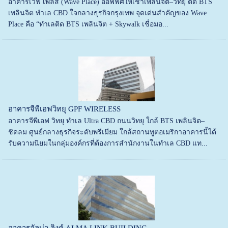
อาคารเวฟ เพลส (Wave Place) ออฟฟิศให้เช่าเพลินจิต–วิทยุ ติด BTS
เพลินจิต ทำเล CBD ใจกลางธุรกิจกรุงเทพ จุดเด่นสำคัญของ Wave
Place คือ “ทำเลติด BTS เพลินจิต + Skywalk เชื่อมอ...
อาคารจีพีเอฟวิทยุ GPF WIRELESS
อาคารจีพีเอฟ วิทยุ ทำเล Ultra CBD ถนนวิทยุ ใกล้ BTS เพลินจิต–
ชิดลม ศูนย์กลางธุรกิจระดับพรีเมียม ใกล้สถานทูตอเมริกาอาคารนี้ได้
รับความนิยมในกลุ่มองค์กรที่ต้องการสำนักงานในทำเล CBD แท...
อาคารอัลม่า ลิงค์ ALMA LINK BUILDING