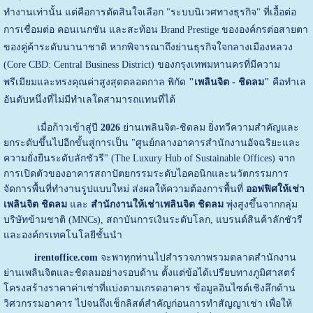
ทำงานเท่านั้น แต่คือการตัดสินใจเลือก "ระบบนิเวศทางธุรกิจ" ที่เอื้อต่อ
การเชื่อมต่อ คอนเนกชัน และสะท้อน Brand Prestige ขององค์กรต่อสายตา
ของคู่ค้าระดับนานาชาติ หากพิจารณาถึงย่านธุรกิจใจกลางเมืองหลวง
(Core CBD: Central Business District) ของกรุงเทพมหานครที่มีความ
พรีเมียมและทรงคุณค่าสูงสุดตลอดกาล พิกัด
"เพลินจิต - ชิดลม"
คือทำเล
อันดับหนึ่งที่ไม่มีทำเลใดสามารถแทนที่ได้
เมื่อก้าวเข้าสู่ปี
2026
ย่านเพลินจิต-ชิดลม ยิ่งทวีความสำคัญและ
ยกระดับขึ้นไปอีกขั้นสู่การเป็น "ศูนย์กลางอาคารสำนักงานอัจฉริยะและ
ความยั่งยืนระดับลักชัวรี" (The Luxury Hub of Sustainable Offices) จาก
การเปิดตัวของอาคารสถาปัตยกรรมระดับไอคอนิกและนวัตกรรมการ
จัดการพื้นที่ทำงานรูปแบบใหม่ ส่งผลให้ความต้องการพื้นที่
ออฟฟิศให้เช่า
เพลินจิต ชิดลม
และ
สำนักงานให้เช่าเพลินจิต ชิดลม
พุ่งสูงขึ้นจากกลุ่ม
บริษัทข้ามชาติ (MNCs), สถาบันการเงินระดับโลก, แบรนด์สินค้าลักชัวรี
และองค์กรเทคโนโลยีชั้นนำ
irentoffice.com
จะพาทุกท่านไปสำรวจภาพรวมตลาดสำนักงาน
ย่านเพลินจิตและชิดลมอย่างรอบด้าน ตั้งแต่ข้อได้เปรียบทางภูมิศาสตร์
โครงสร้างราคาค่าเช่าที่แบ่งตามเกรดอาคาร ข้อมูลอินไซต์เชิงลึกด้าน
วิศวกรรมอาคาร ไปจนถึงเช็กลิสต์สำคัญก่อนการทำสัญญาเช่า เพื่อให้