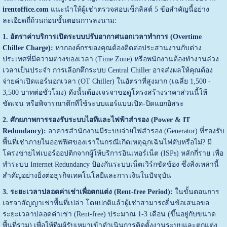
irentoffice.com
แนะนำให้ผู้เช่าตรวจสอบเช็กลิสต์ 5 ข้อสำคัญนี้อย่าง
ละเอียดถี่ถ้วนก่อนขั้นตอนการลงนาม:
1. อัตราค่าบริการเปิดระบบปรับอากาศนอกเวลาทำการ (Overtime
Chiller Charge):
หากองค์กรของคุณต้องติดต่อประสานงานกับต่าง
ประเทศที่มีความต่างของเวลา (Time Zone) หรือพนักงานต้องทำงานล่วง
เวลาเป็นประจำ การเลือกตึกระบบ Central Chiller อาจส่งผลให้คุณต้อง
จ่ายค่าเปิดแอร์นอกเวลา (OT Chiller) ในอัตราที่สูงมาก (เฉลี่ย 1,500 -
3,500 บาทต่อชั่วโมง) ดังนั้นต้องเจรจาขอดูโครงสร้างราคาส่วนนี้ให้
ชัดเจน หรือพิจารณาตึกที่ใช้ระบบแอร์แบบเปิด-ปิดแยกอิสระ
2. ศักยภาพการรองรับระบบไอทีและไฟฟ้าสำรอง (Power & IT
Redundancy):
อาคารสำนักงานมีระบบจ่ายไฟสำรอง (Generator) ที่รองรับ
พื้นที่เช่าภายในออฟฟิศของเราในกรณีเกิดเหตุฉุกเฉินไฟดับหรือไม่? มี
โครงข่ายไฟเบอร์ออปติกจากผู้ให้บริการอินเทอร์เน็ต (ISPs) หลักกี่ราย เพื่อ
ทำระบบ Internet Redundancy ป้องกันระบบเน็ตเวิร์กขัดข้อง ซึ่งสิ่งเหล่านี้
สำคัญอย่างยิ่งต่อธุรกิจเทคโนโลยีและการเงินในปัจจุบัน
3. ระยะเวลาปลอดค่าเช่าเพื่อตกแต่ง (Rent-free Period):
ในขั้นตอนการ
เจรจาสัญญาเช่าพื้นที่เปล่า โดยปกติแล้วผู้เช่าสามารถยื่นข้อเสนอขอ
ระยะเวลาปลอดค่าเช่า (Rent-free) ประมาณ 1-3 เดือน (ขึ้นอยู่กับขนาด
พื้นที่รวม) เพื่อให้ทีมผู้รับเหมาเข้าดำเนินการติดตั้งงานระบบและตกแต่ง