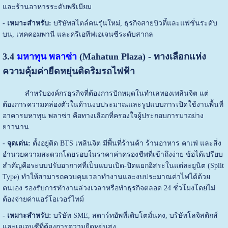
และร้านอาหารระดับพรีเมียม
- เหมาะสำหรับ:
บริษัทสไตล์คนรุ่นใหม่, ธุรกิจสายบิวตี้และแฟชั่นระดับ
บน, เทคคอมพานี และครีเอทีฟเอเจนซีระดับสากล
3.4
มหาทุน พลาซ่า
(Mahatun Plaza) - ทางเลือกแห่ง
ความคุ้มค่ายืดหยุ่นติดริมรถไฟฟ้า
สำหรับองค์กรธุรกิจที่ต้องการปักหมุดในทำเลทองเพลินจิต แต่
ต้องการความคล่องตัวในด้านงบประมาณและรูปแบบการเปิดใช้งานพื้นที่
อาคารมหาทุน พลาซ่า คือทางเลือกที่ครองใจผู้ประกอบการมาอย่าง
ยาวนาน
- จุดเด่น:
ตั้งอยู่ติด BTS เพลินจิต มีพื้นที่ร้านค้า ร้านอาหาร คาเฟ่ และสิ่ง
อำนวยความสะดวกโดยรอบในราคาค่าครองชีพที่เข้าถึงง่าย ข้อได้เปรียบ
สำคัญคือระบบปรับอากาศที่เป็นแบบเปิด-ปิดแยกอิสระในแต่ละยูนิต (Split
Type) ทำให้สามารถควบคุมเวลาทำงานและงบประมาณค่าไฟได้ด้วย
ตนเอง รองรับการทำงานล่วงเวลาหรือทำธุรกิจตลอด 24 ชั่วโมงโดยไม่
ต้องจ่ายค่าแอร์โอเวอร์ไทม์
- เหมาะสำหรับ:
บริษัท SME, สตาร์ทอัพที่เติบโตมั่นคง, บริษัทโลจิสติกส์
และเอเจนซีที่ต้องการความยืดหยุ่นสูง